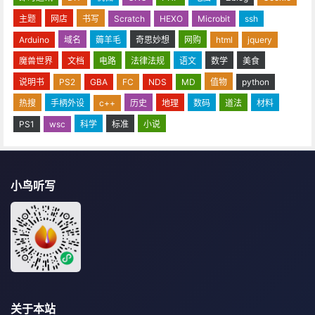
主题
网店
书写
Scratch
HEXO
Microbit
ssh
Arduino
域名
薅羊毛
奇思妙想
网购
html
jquery
魔兽世界
文档
电路
法律法规
语文
数学
美食
说明书
PS2
GBA
FC
NDS
MD
值物
python
热搜
手柄外设
c++
历史
地理
数码
道法
材料
PS1
wsc
科学
标准
小说
小鸟听写
关于本站