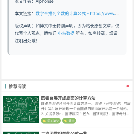
本文作者：Alphonse
本文链接：
数字全排列个数的计算公式 - https://www.abddb.com/Calculation_formula_for_the_number_of_permutations.html
版权声明：如博文中无特别声明，即为站长原创文章，仅
代表个人观点，版权归
小鸟数据
所有，如需转载，烦请
注明出处哦！
推荐阅读
圆锥台展开成扇面的计算方法
圆锥与圆锥台展开面计算方法一、圆锥（完整圆锥）的展
开计算1. 展开原理一个直圆锥的侧面展开后是一个扇形。
r
h
l
2. 关键参数
：圆锥底面半径
：圆锥高度
：圆锥母线长
（从顶点到底面边缘）3. 计算公式3....
学习笔记
数学
二次函数相关的公式一览