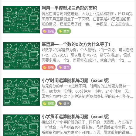
利用一半模型求三角形的面积
偶然在抖音刷到这道题，因为主业是机械制图，所以画完
图用工具直接测量了一下面积，在答案是40已经提前预
知的情况，还是思考了好一会。一半模型，在这里应该是
指长方形连接对角形成的三角形，其面积为长方形面积的
随笔
数学
一半，做了两条辅助线之后，答案就呼...
幂运算—一个数的0次方为什么等于1
以数字2的幂运算为例，个人觉得，2的一次方，可以看成
1x2，2的2次方，可以看成1x2x2，幂每次增加1，值就
需要多乘以一个2，而幂每次减少1，就会少乘一个2，而
从2次方到1次方的值，是从1x2x2变成了1x2，也可以理
随笔
数学
解成除以2。到...
小学时间运算随机练习题（excel版）
与元角分的单一10进制不同，时间的的进制更为复杂一
些，60秒为一分钟，60分钟为一小时，24小时为一天。
因为它同时包含了两种进制,所以很多初学的孩子可能在
时间的计算上会摸不着头脑,简单制做了一份excel练习表
随笔
数学
格,点击任意单元格并按回...
小学货币运算随机练习题（excel版）
接触过几个小学阶段的孩子，同样的一类题型，有些孩子
一听就会，有些则百思不得其解，虽然最终都能掌握，但
所耗费的时间精力确实不可同日而语。虽然重复的讲解让