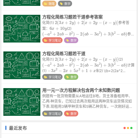
人烦躁，但仔细想想，成人世界的唯金钱论也好，儿童时
随笔
数学
代的唯分数论也好，都是把所有人往一...
方程化简练习题若干道参考答案
2
(
3
x
+
2
y
)
+
2
[
x
+
2
y
−
(
x
−
y
)
]
化简(1)
参考答
6
x
+
10
y
案：
(2)
(
−
a
2
+
2
a
b
−
b
2
)
−
2
(
a
b
−
3
a
2
)
+
3
(
b
2
−
a
b
)
参考
答案：\( 5a^2-3ab+2b^2...
学习笔记
数学
方程化简练习题若干道
2
(
3
x
+
2
y
)
+
2
[
x
+
2
y
−
(
x
−
y
)
]
化简(1)
(2)
(
−
a
2
+
2
a
b
−
b
2
)
−
2
(
a
b
−
3
a
2
)
+
3
(
b
2
−
a
b
)
计算
−
3
x
2
−
2
x
+
5
x
2
+
1
+
x
$
(1)
(2) \(b+2(2a^2...
学习笔记
数学
用一元一次方程解决包含两个未知数问题
例题有一批货物需要从A地运往B地，货主准备租用甲、
乙两·种货车，已知过去两次租用这两种货车运货情况如
下表.现租用3辆甲种货车和5辆乙种货车，一次刚好运完
这批货物，如果按每吨付50元计算，问货主应付运费多
学习笔记
数学
少元？ 次数 ...
最近发布