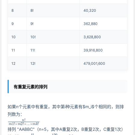
8
8!
40,320
9
9!
362,880
10
10!
3,628,800
11
11!
39,916,800
12
12!
479,001,600
有重复元素的排列
如果n个元素中有重复，其中第i种元素有$m_i$个相同的，则排
列数为：
n
×
!
.
m
.
.
×
1
!
m
×
k
m
!
2
!
排列 "AABBC"（n=5，其中A重复2次，B重复2次，C重复1次）
5
1
=
!
2
30
!
×
2
!
×
1
!
=
120
2
×
2
×