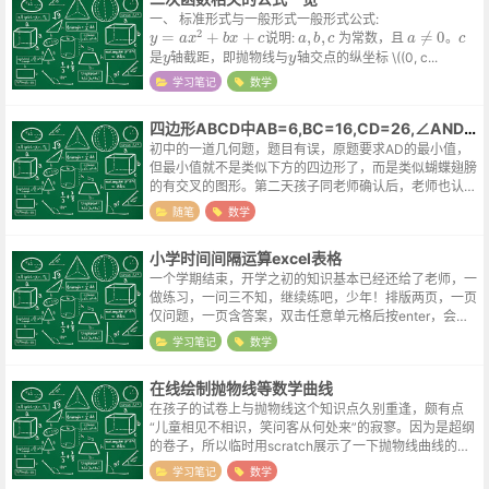
一、 标准形式与一般形式一般形式公式:
y
=
a
x
2
+
b
x
+
c
a
,
b
,
c
a
≠
0
c
说明:
为常数，且
。
y
y
是
轴截距，即抛物线与
轴交点的纵坐标 \((0, c...
学习笔记
数学
四边形ABCD中AB=6,BC=16,CD=26,∠AND=120度,求AD的最大值
初中的一道几何题，题目有误，原题要求AD的最小值，
但最小值就不是类似下方的四边形了，而是类似蝴蝶翅膀
的有交叉的图形。第二天孩子同老师确认后，老师也认为
应该是求AD的最大值。其实说求最大值也不准确，将三
随笔
数学
角形ABN与CDN分别镜像后，可以...
小学时间间隔运算excel表格
一个学期结束，开学之初的知识基本已经还给了老师，一
做练习，一问三不知，继续练吧，少年！排版两页，一页
仅问题，一页含答案，双击任意单元格后按enter，会重
新刷新题目。小学时间间隔运算
学习笔记
数学
在线绘制抛物线等数学曲线
在孩子的试卷上与抛物线这个知识点久别重逢，颇有点
“儿童相见不相识，笑问客从何处来”的寂寥。因为是超纲
的卷子，所以临时用scratch展示了一下抛物线曲线的生
成，但效果不是特别理想。第二天（也就是现在）在网上
学习笔记
数学
尝试搜索了一下在线绘制的工具...