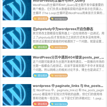
WordPress的主循环与WP_Query
WordPress的主循环和WP_Query是主题开发中最重要的
两个概念，它们负责从数据库获取内容并显示在页面上。
主循环 (The Loop)主循环是WordPress用来显示文章的
核心机制。它是一个PHP代码结构，用于遍历当前页面
建站相关
wordpress
请...
在phpstudy中为wordpress开启伪静态
原文修改主题都是在服务器上一边在线修改一边调试，用
上了phpstudy后才发现自己之前的方式有多没有效率。
但测试设置固定链接的时候遇到了一个问题，就是设置前
也无风雨也无晴，设置后统一返回404。这个问题之前尝
建站相关
wordpress
试搭建站点的时候也遇到过，...
WordPress分页中遇到404错误:posts_per_page
这个问题可能更多为主题开发者所遇见，一款推向市场的
主题一般都会几经测试，应该不容易到客户手中才发现这
个问题。所以网络上的相关讨论不多，博主也是调试了几
天才大致有了一些思路：后台的默认参数在wordpress的
建站相关
wordpress
后台设置里，是可以设置归档...
wordpress 中 paginate_links 与 the_posts_pagination 的区别
在 WordPress 中，paginate_links() 和 the_posts_pagin
ation() 都是用于实现分页导航的函数，但它们的使用场
景和功能有一些区别。以下是它们的详细对比：1. pagina
te_links()...
建站相关
wordpress