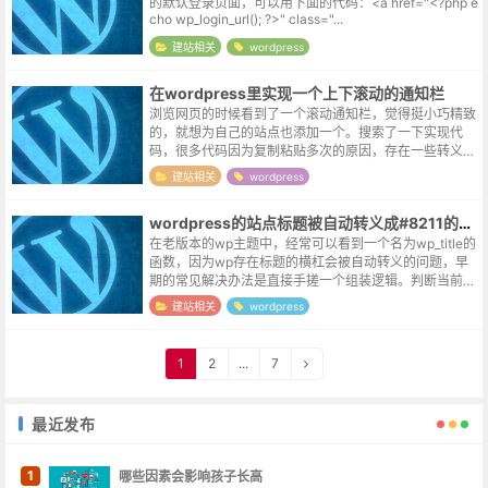
的默认登录页面，可以用下面的代码：<a href="<?php e
cho wp_login_url(); ?>" class="...
建站相关
wordpress
在wordpress里实现一个上下滚动的通知栏
浏览网页的时候看到了一个滚动通知栏，觉得挺小巧精致
的，就想为自己的站点也添加一个。搜索了一下实现代
码，很多代码因为复制粘贴多次的原因，存在一些转义错
误而无法跑通。最终修改整理成了下面的代码，有兴趣尝
建站相关
wordpress
试的亲，可以粘贴保存为index.p...
wordpress的站点标题被自动转义成#8211的问题
在老版本的wp主题中，经常可以看到一个名为wp_title的
函数，因为wp存在标题的横杠会被自动转义的问题，早
期的常见解决办法是直接手搓一个组装逻辑。判断当前页
面属性，然后自定义需求。比如下面这样一段程序：<titl
建站相关
wordpress
e> ...
1
2
...
7
最近发布
1
哪些因素会影响孩子长高