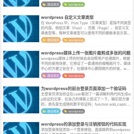
们也可以考虑手动来添加它。为post文章添加字段// 添...
建站相关
wordpress
wordpress 自定义文章类型
在 WordPress 中，Post Type（文章类型）是指不同类型
的内容，例如文章（Post）、页面（Page）、自定义文
章类型等。每种文章类型可以使用不同的模板来显示其内
容。以下是关于 WordPress 文章类型模板的基本信息...
建站相关
wordpress
wordpress媒体上传一张图片裁剪成多张的问题
wordpress媒体上传的时候会自动帮用户处理图片，根据
不同的使用场景，它预设了一套通用的缩略图尺寸，媒体
中心的方便之处在于，在媒体中心删除图片的时候，wor
dpress会贴心的把一整套缩略图一起删除掉。但非图片为
建站相关
wordpress
主的站点，其实并不...
为wordpress的前台登录页面添加一个验证码
主登录页添加验证在csdn看到了一篇讲解利用代码生成w
p验证的文章，在自己的博客上尝试了一下，确实挺方便
的，首先是生成随机数字验证码；function add_captcha
_to_login_form() { $num1 =...
建站相关
wordpress
wordpress的添加登录与注销按钮的代码实现
添加登录按钮添加一个登录按钮，直接跳转到wordpress