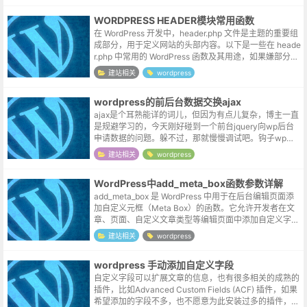
WORDPRESS HEADER模块常用函数
在 WordPress 开发中，header.php 文件是主题的重要组
成部分，用于定义网站的头部内容。以下是一些在 heade
r.php 中常用的 WordPress 函数及其用途，如果嫌部分函
数生成的默认模板不需要的元素过多，也可...
建站相关
wordpress
wordpress的前后台数据交换ajax
ajax是个耳熟能详的词儿，但因为有点儿复杂，博主一直
是规避学习的，今天刚好碰到一个前台jquery向wp后台
申请数据的问题。躲不过，那就慢慢调试吧。钩子wp的a
jax还区分了用户，对于不同的用户（登录与否）采用不
建站相关
wordpress
同的钩子，不过这里只...
WordPress中add_meta_box函数参数详解
add_meta_box 是 WordPress 中用于在后台编辑页面添
加自定义元框（Meta Box）的函数。它允许开发者在文
章、页面、自定义文章类型等编辑页面中添加自定义字段
或内容。以下是 add_meta_box 函数的参数及其...
建站相关
wordpress
wordpress 手动添加自定义字段
自定义字段可以扩展文章的信息，也有很多相关的成熟的
插件，比如Advanced Custom Fields (ACF) 插件，如果
希望添加的字段不多，也不愿意为此安装过多的插件，我