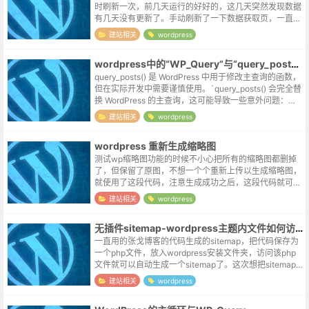
时刷新一次，前几天运行的好好的，这几天突然发现数据
有几天没有更新了。手动刷新了一下数据获取页，一直提
示无需更新，将文件下载到本地测试，功能又是完好的。
建站相关
wordpress
开了wp的debug模式，修正了...
wordpress中的“WP_Query”与“query_posts()”
query_posts() 是 WordPress 中用于修改主查询的函数，
但在实际开发中需要谨慎使用。`query_posts() 会完全替
换 WordPress 的主查询，这可能导致一些意外问题：破
坏主查询对象 ($wp_quer...
建站相关
wordpress
wordpress 重新生成缩略图
测试wp缩略图功能的时候不小心把所有的缩略图都删掉
了，但保留了原图，不想一个个重新上传以生成缩略图，
就使用了这段代码，注意生成成功之后，这段代码就可以
删掉了。忽然想起之前钉钉宣传的某个功能，阅后即焚~
建站相关
wordpress
~function regener...
无插件sitemap-wordpress主题内文件如何访问根目录
一直用的张戈博客的代码生成的sitemap，把代码保存为
一个php文件，放入wordpress安装文件夹，访问该php
文件就可以自动生成一个sitemap了。这次想把sitemap
文件直接收进主题，修改过程中遇到了几次报错，记录如
建站相关
wordpress
下。...