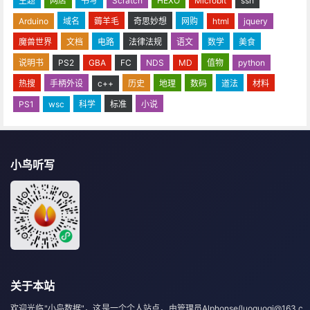
主题
网店
书写
Scratch
HEXO
Microbit
ssh
Arduino
域名
薅羊毛
奇思妙想
网购
html
jquery
魔兽世界
文档
电路
法律法规
语文
数学
美食
说明书
PS2
GBA
FC
NDS
MD
值物
python
热搜
手柄外设
c++
历史
地理
数码
道法
材料
PS1
wsc
科学
标准
小说
小鸟听写
关于本站
欢迎光临"小鸟数据"，这是一个个人站点，由管理员Alphonse(luoguoqi@163.c