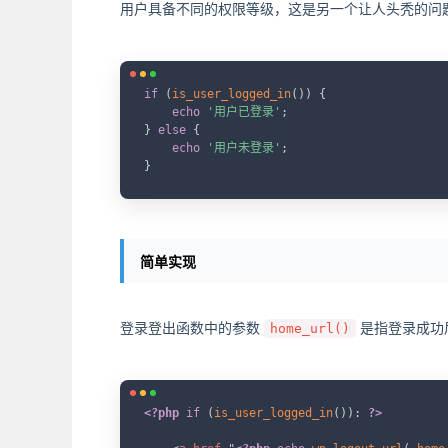
用户具备不同的权限等级，这是另一个让人头秃的问
if
(
is_user_logged_in
(
)
)
{
echo
'用户已登录'
;
}
else
{
echo
'用户未登录'
;
}
简单实现
登录登出函数中的参数
是指登录成功
home_url()
<?php
if
(
is_user_logged_in
(
)
)
:
?>