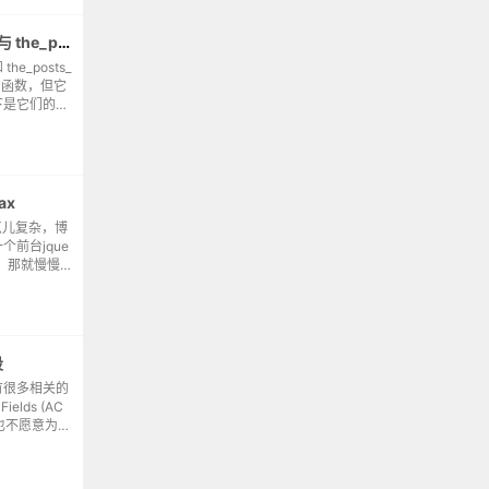
wordpress 中 paginate_links 与 the_posts_pagination 的区别
 the_posts_
航的函数，但它
下是它们的详
ax
点儿复杂，博
前台jque
，那就慢慢
户，对于不同
，不过这里
段
有很多相关的
elds (AC
也不愿意为此
动来添加它。