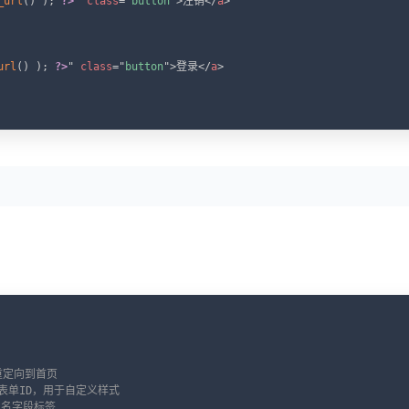
_url
(
)
)
;
?>
"
class
=
"
button
"
>
注销
</
a
>
url
(
)
)
;
?>
"
class
=
"
button
"
>
登录
</
a
>
C
重定向到首页
 表单ID，用于自定义样式
户名字段标签