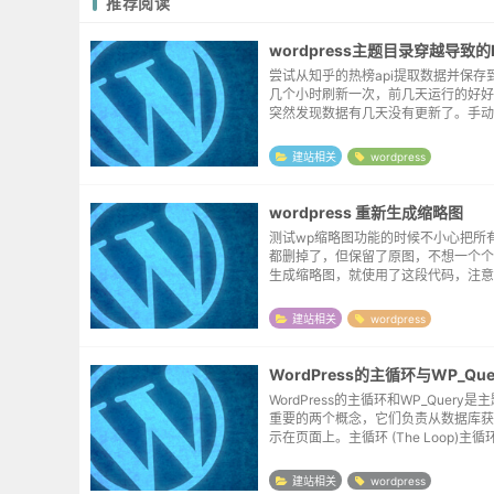
推荐阅读
wordpress主题目录穿越导致的
尝试从知乎的热榜api提取数据并保存
几个小时刷新一次，前几天运行的好好
突然发现数据有几天没有更新了。手动
数据获取页，一直提示无需更新，将文
地测试，功能又是完好的。开了wp的de
建站相关
wordpress
式，修正了...
wordpress 重新生成缩略图
测试wp缩略图功能的时候不小心把所
都删掉了，但保留了原图，不想一个个
生成缩略图，就使用了这段代码，注意
后，这段代码就可以删掉了。忽然想起
传的某个功能，阅后即焚~~function rege
建站相关
wordpress
WordPress的主循环与WP_Que
WordPress的主循环和WP_Query
重要的两个概念，它们负责从数据库获
示在页面上。主循环 (The Loop)主循环
ss用来显示文章的核心机制。它是一个
构，用于遍历当前页面请...
建站相关
wordpress