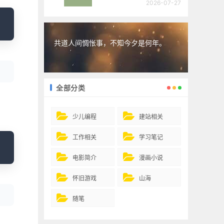
2026-07-27
opy
共道人间惆怅事，不知今夕是何年。
全部分类
少儿编程
建站相关
工作相关
学习笔记
opy
电影简介
漫画小说
怀旧游戏
山海
随笔