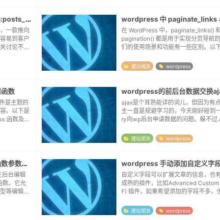
WordPress分页中遇到404错误:posts_per_page
，一款推向
在 WordPress 中，paginate_links() 和
容易到客户
pagination() 都是用于实现分页导
关讨论不
们的使用场景和功能有一些区别。以
些思路：后
细对比：1. paginate_links()...
置里，是可以
建站相关
wordpress
用函数
wordpress的前后台数据交换aj
p 文件是主题的
ajax是个耳熟能详的词儿，但因为有
容。以下是
主一直是规避学习的，今天刚好碰到一个
ess 函数及其
ry向wp后台申请数据的问题。躲不过
不需要的元
调试吧。钩子wp的ajax还区分了用
的用户（登录与否）采用不同的钩子
建站相关
wordpress
只...
WordPress中add_meta_box函数参数详解
wordpress 手动添加自定义字
用于在后台编辑
自定义字段可以扩展文章的信息，也
的函数。它允
成熟的插件，比如Advanced Custom Fi
型等编辑页
F) 插件，如果希望添加的字段不多，
meta_b
安装过多的插件，我们也可以考虑手
为post文章添加字段// 添...
建站相关
wordpress