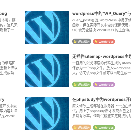
bug
到本地，隔
query_posts() 是 WordPress 
的，这几天
函数，但在实际开发中需要谨慎使用。`qu
刷新了一下
ts() 会完全替换 WordPress 的主
件下载到本
一些意外问题：破坏主查询对象 ($wp_qu
bug模
建站相关
wordpress
有的缩略图
一直用的张戈博客的代码生成的sitem
重新上传以
保存为一个php文件，放入wordpres
生成成功之
夹，访问该php文件就可以自动生成一个s
之前钉钉宣
了。这次想把sitemap文件直接收进
ner...
程中遇到了几次报错，记录如下。...
建站相关
wordpress
ry
在phpstudy中为wordpres
是主题开发中最
原文修改主题都是在服务器上一边在
取内容并显
试，用上了phpstudy后才发现自己
是WordPre
多没有效率。但测试设置固定链接的
PHP代码结
个问题，就是设置前也无风雨也无晴
返回404。这个问题之前尝试搭建站
建站相关
wordpress
到过，...