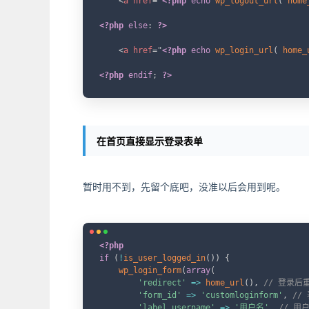
<
a
href
=
"
<?php
echo
wp_logout_url
(
home
<?php
else
:
?>
<
a
href
=
"
<?php
echo
wp_login_url
(
home_
<?php
endif
;
?>
在首页直接显示登录表单
暂时用不到，先留个底吧，没准以后会用到呢。
<?php
if
(
!
is_user_logged_in
(
)
)
{
wp_login_form
(
array
(
'redirect'
=>
home_url
(
)
,
// 登录后
'form_id'
=>
'customloginform'
,
//
'label_username'
=>
'用户名'
,
// 用