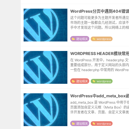
这个问题可能更多为主题开发者所遇见
市场的主题一般都会几经测试，应该不
手中才发现这个问题。所以网络上的相
多，博主也是调试了几天才大致有了一
台的默认参数在wordpress的后台设
建站相关
wordpress
设置归档...
WORDPRESS HEADER模块常
在 WordPress 开发中，header.ph
重要组成部分，用于定义网站的头部内
一些在 header.php 中常用的 WordPr
用途，如果嫌部分函数生成的默认模板
素过多，也可...
建站相关
wordpress
add_meta_box 是 WordPress 中
页面添加自定义元框（Meta Box）
许开发者在文章、页面、自定义文章类
面中添加自定义字段或内容。以下是 add_
ox 函数的参数及其...
建站相关
wordpress