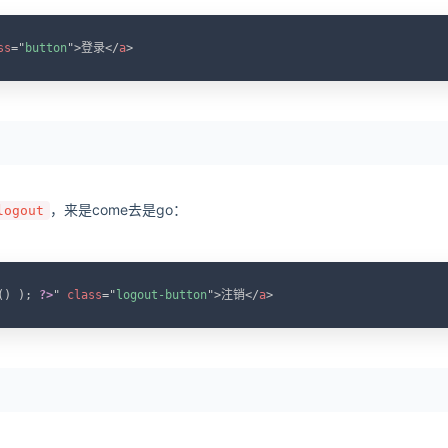
C
ss
=
"
button
"
>
登录
</
a
>
，来是come去是go：
logout
C
(
)
)
;
?>
"
class
=
"
logout-button
"
>
注销
</
a
>