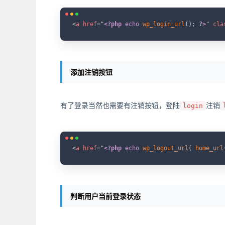
<
a
href
=
"
<?php
echo
wp_login_url
(
)
;
?>
"
cla
添加注销按钮
有了登录当然也需要有注销按钮，登陆
注销
login
<
a
href
=
"
<?php
echo
wp_logout_url
(
home_url
判断用户当前登录状态