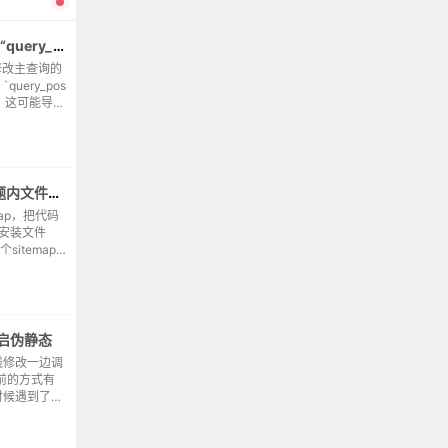
wordpress中的“WP_Query”与“query_posts()”
中用于修改主查询的
ery_pos
查询，这可能导致
er...
无插件sitemap-wordpress主题内文件如何访问根目录
ap，把代码
s安装文件
itemap
主题，修改过
s开启伪静态
线修改一边调
之前的方式有
时候遇到了一
，设置后统一
点的时候也遇