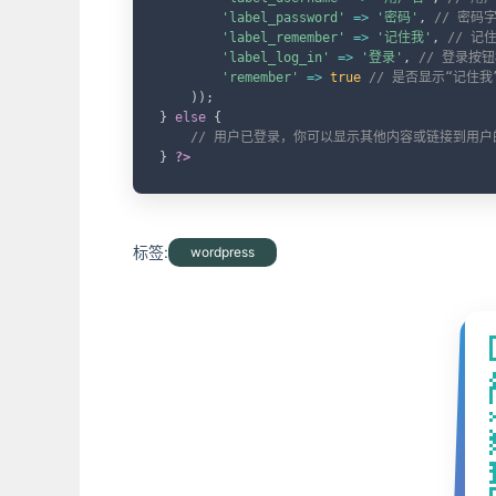
'label_password'
=>
'密码'
,
// 密码
'label_remember'
=>
'记住我'
,
// 记
'label_log_in'
=>
'登录'
,
// 登录按
'remember'
=>
true
// 是否显示“记住我
)
)
;
}
else
{
// 用户已登录，你可以显示其他内容或链接到用户
}
?>
标签:
wordpress