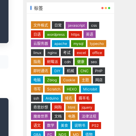
标签
文件格式
日常
javascript
css
日语
wordpress
https
英语
云服务器
apache
mysql
typecho
linux
nginx
考试
excel
office
指南
树莓派
cdn
健康
seo
即时通讯
DIY
机械
CNC
PHP
电脑
Zblog
Cookie
主题
网店
书写
Scratch
HEXO
Microbit
ssh
Arduino
域名
薅羊毛
opy
奇思妙想
网购
html
jquery
魔兽世界
文档
电路
法律法规
语文
数学
美食
说明书
PS2
GBA
FC
NDS
MD
值物