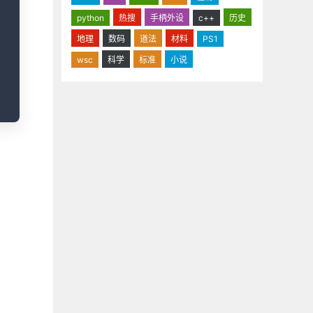
python
热搜
手柄外设
c++
历史
地理
数码
道法
材料
PS1
wsc
科学
标准
小说