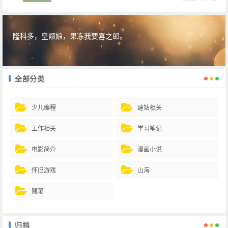
隆科多，皇额娘，果冻我要喜之郎。
全部分类
少儿编程
建站相关
工作相关
学习笔记
电影简介
漫画小说
怀旧游戏
山海
随笔
归档