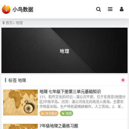
小鸟数据
首页
> 地理
地理
标签 地理
地理 七年级下册第三单元基础知识
1.11、稻作文化的印记--湄公河平原，位于东南亚(地理分
区)中南半岛。河流：湄公河自北向南流入南海。主要农
作物是水稻。生产特色是精耕细作，人工劳动。2、发展
农业生产的有利条件？自然条件：①热带季风气候，雨
学习笔记
地理
热同期；②地势平坦，土壤肥沃...
7年级地理之最练习题