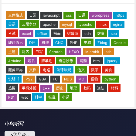
文件格式
日常
javascript
css
日语
wordpress
https
英语
云服务器
apache
mysql
typecho
linux
nginx
考试
excel
office
指南
树莓派
cdn
健康
seo
即时通讯
DIY
机械
CNC
PHP
电脑
Zblog
Cookie
主题
网店
书写
Scratch
HEXO
Microbit
ssh
Arduino
域名
薅羊毛
奇思妙想
网购
html
jquery
魔兽世界
文档
电路
法律法规
语文
数学
美食
说明书
PS2
GBA
FC
NDS
MD
值物
python
热搜
手柄外设
c++
历史
地理
数码
道法
材料
PS1
wsc
科学
标准
小说
小鸟听写