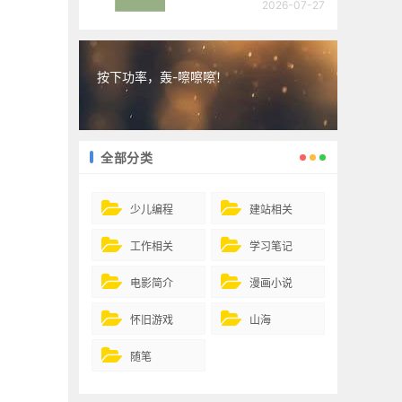
2026-07-27
按下功率，轰-嚓嚓嚓！
全部分类
少儿编程
建站相关
工作相关
学习笔记
电影简介
漫画小说
怀旧游戏
山海
随笔