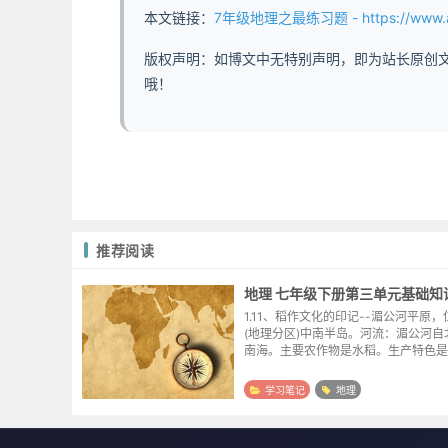
本文链接：
7年级地理之最练习题 - https://www.abdd
版权声明：如博文中无特别声明，即为站长原创
哦！
推荐阅读
地理 七年级下册第三单元基础知
1.11、稻作文化的印记--湄公河平原
(地理分区)中南半岛。河流：湄公河自
南海。主要农作物是水稻。生产特色是
人工劳动。2、发展农业生产的有利条
件：①热带季风气候，雨热同期；②
学习笔记
地理
土壤肥沃...