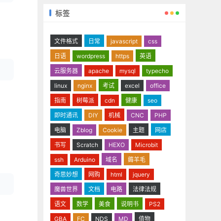
标签
文件格式
日常
javascript
css
日语
wordpress
https
英语
云服务器
apache
mysql
typecho
linux
nginx
考试
excel
office
指南
树莓派
cdn
健康
seo
即时通讯
DIY
机械
CNC
PHP
电脑
Zblog
Cookie
主题
网店
书写
Scratch
HEXO
Microbit
ssh
Arduino
域名
薅羊毛
奇思妙想
网购
html
jquery
魔兽世界
文档
电路
法律法规
语文
数学
美食
说明书
PS2
GBA
FC
NDS
MD
值物