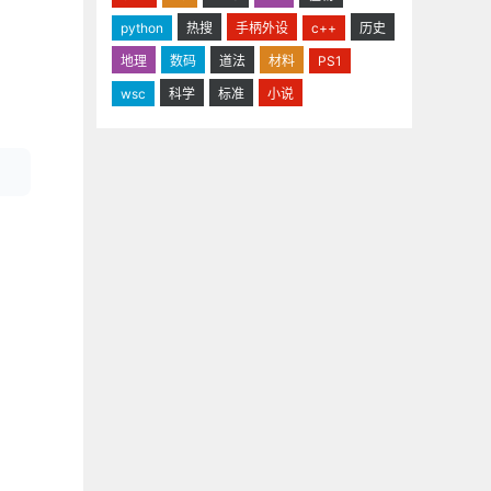
python
热搜
手柄外设
c++
历史
地理
数码
道法
材料
PS1
wsc
科学
标准
小说