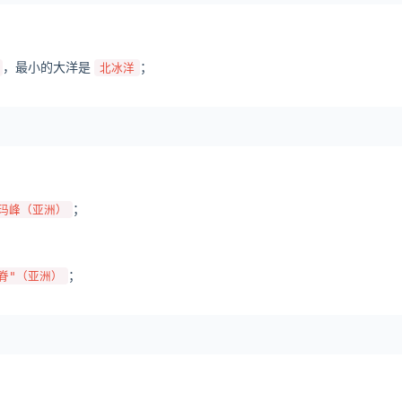
，最小的大洋是
；
北冰洋
；
玛峰（亚洲）
；
脊"（亚洲）