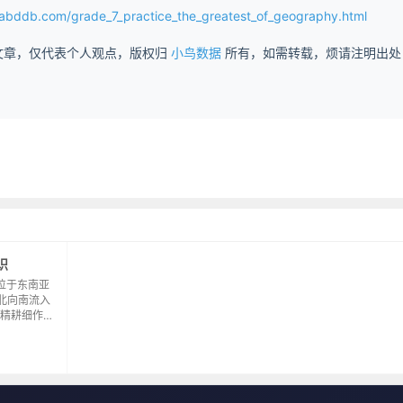
b.com/grade_7_practice_the_greatest_of_geography.html
文章，仅代表个人观点，版权归
小鸟数据
所有，如需转载，烦请注明出处
识
，位于东南亚
北向南流入
精耕细作，
件？自然条
地势平坦，