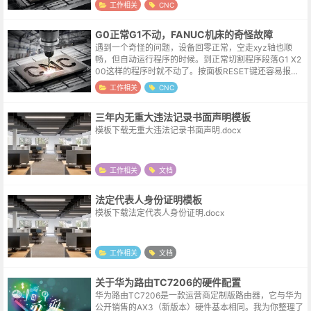
发现因为油路不通，传动部位的链条与导轨基本都是干
工作相关
CNC
的，尝试润滑加油，但异响的状况并没...
G0正常G1不动，FANUC机床的奇怪故障
遇到一个奇怪的问题，设备回零正常，空走xyz轴也顺
畅，但自动运行程序的时候。到正常切割程序段落G1 X2
00这样的程序时就不动了。按面板RESET键还容易报出
一个9073错误。9073 (SPN1 S-SPINDLE ERROR AL...
工作相关
CNC
三年内无重大违法记录书面声明模板
模板下载无重大违法记录书面声明.docx
工作相关
文档
法定代表人身份证明模板
模板下载法定代表人身份证明.docx
工作相关
文档
关于华为路由TC7206的硬件配置
华为路由TC7206是一款运营商定制版路由器，它与华为
公开销售的AX3（新版本）硬件基本相同。我为你整理了