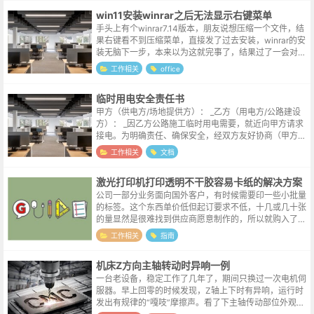
win11安装winrar之后无法显示右键菜单
手头上有个winrar7.14版本，朋友说想压缩一个文件，结
果右键看不到压缩菜单，直接发了过去安装，winrar的安
装无脑下一步，本来以为这就完事了，结果过了一会对方
表示还是无法显示。向日葵远程连接看了一下，别说压缩
工作相关
office
命令了，啥winr...
临时用电安全责任书
甲方（供电方/场地提供方）： _乙方（用电方/公路建设
方）： _因乙方公路施工临时用电需要，就近向甲方请求
接电。为明确责任、确保安全，经双方友好协商（甲方提
供此便利为非赢利性质），签订本责任书。一、责任划分
工作相关
文档
甲方责任：仅负责提供一个安全...
激光打印机打印透明不干胶容易卡纸的解决方案
公司一部分业务面向国外客户，有时候需要印一些小批量
的标签。这个东西单价低但起订要求不低，十几或几十张
的量显然是很难找到供应商愿意制作的，所以就购入了一
台激光打印机，专门用于打印标签。透明不干胶纸的原材
工作相关
指南
料购于淘宝，前几批正常打印没有什么...
机床Z方向主轴转动时异响一例
一台老设备，稳定工作了几年了，期间只换过一次电机伺
服器。早上回零的时候发现，Z轴上下时有异响，运行时
发出有规律的“嘎吱”摩擦声。看了下主轴传动部位外观，