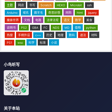
主题
网店
书写
Scratch
HEXO
Microbit
ssh
Arduino
域名
薅羊毛
奇思妙想
网购
html
jquery
魔兽世界
文档
电路
法律法规
语文
数学
美食
说明书
PS2
GBA
FC
NDS
MD
值物
python
热搜
手柄外设
c++
历史
地理
数码
道法
材料
PS1
wsc
科学
标准
小说
小鸟听写
关于本站