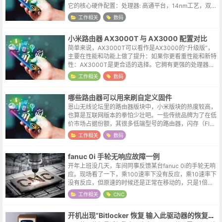
它的核心硬件配置：处理器: 高通平台，14nm工艺，双核
CPU无线协议: WiFi 6 (支持160MHz频宽)，AX3000速...
工作相关
数码
小米路由器 AX3000T 与 AX3000 配置对比
简单来说，AX3000T可以看作是AX3000的“升级版”，
主要在性能和功能上做了提升：如果你更看重性能和新特
性：AX3000T是更合适的选择。它拥有更强的处理器、
可能更好的5G信号覆盖（3T3R），以及更灵活的双WA
工作相关
数码
N/LAN聚合功...
哪些路由器可以用来刷自定义固件
恩山无线论坛里的路由器版块中，小米版块的热度较高，
也算是互联网版本的拳怕少壮吧。一些传统品牌为了在低
价市场占据份额，其很多低端型号的路由器，闪存（Flas
h，存放固件的空间）可能只有1MB-2MB，内存也只有8
工作相关
数码
MB-16MB。这个空间...
fanuc 0i 手轮无响应故障一例
开年上班没几天，车间同事反馈某台fanuc 0i的手轮无响
应。现场看了一下，乘100速率下没有反应，乘10速率下
没有反应，但原速的时候还是正常在移动的，只是1倍速
率的运动肉眼机会识别不出来，只能找一个参照物多转几
工作相关
CNC
圈就可以看出来明显的位...
开机出现“Bitlocker 恢复 输入此驱动器的恢复密钥”的界面怎么办