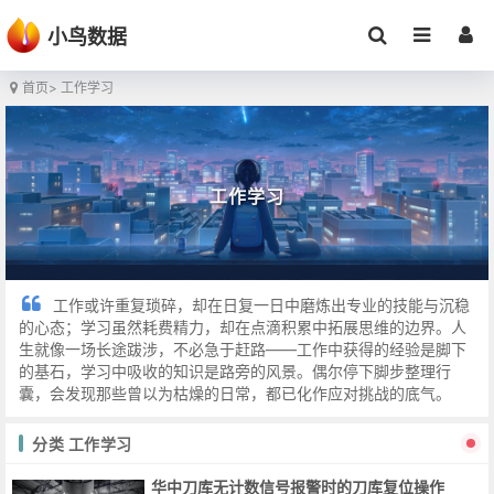
小鸟数据
首页
> 工作学习
工作学习
工作或许重复琐碎，却在日复一日中磨炼出专业的技能与沉稳
的心态；学习虽然耗费精力，却在点滴积累中拓展思维的边界。人
生就像一场长途跋涉，不必急于赶路——工作中获得的经验是脚下
的基石，学习中吸收的知识是路旁的风景。偶尔停下脚步整理行
囊，会发现那些曾以为枯燥的日常，都已化作应对挑战的底气。
分类 工作学习
华中刀库无计数信号报警时的刀库复位操作