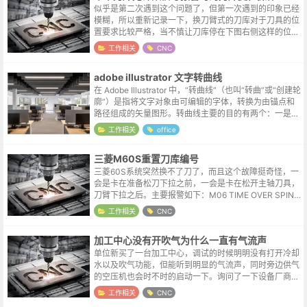
似乎是第二次遇到这个问题了，但第一次遇到的印象已经
模糊，所以重新记录一下，换刀臂式的刀库对于刀具的位
置要求比较严格，当不慎让刀库停在下图右侧这样的位置
时，就会出发无计数信号报警。报警号大概是G3018，不
工作相关
CNC
确定记忆是否准确。解决的方法也...
adobe illustrator 文字转曲线
在 Adobe Illustrator 中，“转曲线”（也叫“转曲”或“创建轮
廓”）是指将文字对象由可编辑的字体，转换为由锚点和
路径组成的矢量图形。转曲线主要的目的有两个：一是防
止文件在别的电脑上打开时，因缺少字体导致排版错乱，
工作相关
office
这是印...
三菱M60S重置刀库编号
三菱60S系统突然换不了刀了，而且这个故障挺奇怪，一
会是卡在准备松刀下拉之前，一会是卡在松开主轴刀具，
刀臂下拉之后。主要报警如下：M06 TIME OVER SPIND
LE NOT ORIENTATIONM06超时这是结果而不是原
工作相关
CNC
因，...
加工中心没有开吹气为什么一直有气流声
单位新买了一台加工中心，调试的时候明明没有打开冷却
水以及吹气功能，但能听到明显的气流声，同时旁边供气
的空压机也会时不时的启动一下。询问了一下设备厂商，
说这是主轴气幕，我说怎么拿手在外部摸了一遍，也没感
工作相关
CNC
觉哪里漏气呢。关于主轴气幕主轴气幕...