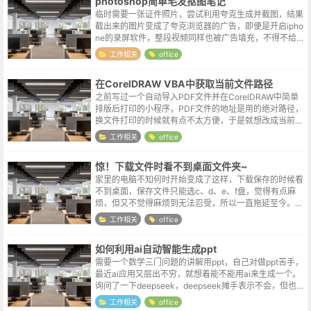
photoshop简单毛发抠图笔记
临时需要一张证件照片，尝试利用夸克生成并截图，结果
截出来的图片变成了夸克浏览器的广告，即便是开启ipho
ne的录屏软件，整段视频同样也被广告填充，不得不给个
赞，真是武装到了牙齿。但一年用不到两次的功能，又不
工作相关
office
舍得去开个会员，只能自己动手...
在CorelDRAW VBA中获取当前文件路径
之前写过一个自动导入PDF文件并在CorelDRAW中简单
排版后打印的小程序，PDF文件的地址是用的绝对路径，
换文件打印的时候就有点不太方便，于是就想改成当前文
件所在路径 & 文件名这样的形式，这样后续打印时只需要
工作相关
office
修改一下需要...
惊！下载文件时看不到桌面文件夹~
家里的电脑不知何时开始变成了这样，下载保存的时候看
不到桌面，保存文件只能选c、d、e、f盘，觉得有点麻
烦，但又不觉得麻烦到无法忍受，所以一直拖延至今。你
看，不光人心中的成见是一座大山，除了成见山，还有懒
工作相关
office
惰山拖延山畏难山。解决办法出乎意...
如何利用ai自动智能生成ppt
需要一个数学三门问题的讲解用ppt，自己对做ppt苦手，
最近ai应用又层出不穷，就想着能不能用ai来生成一个。
询问了一下deepseek，deepseek摊手表示不会，但也推
荐了一个ai小伙伴，kimi。关于kimiKimi是由北京月...
工作相关
office