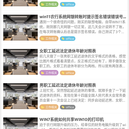
编辑标注的图形，严丝合缝。查了一下样条拟合的概念，
工作相关
office
大致是将复杂曲线分为多段,段...
win11农行系统网银转账时提示签名错误错误号9007
遇到一个很奇怪的问题，刚买的联想电脑，自带WIN11系
统，刚到那几天网银一切正常，这几天会计说转不了账，
在每次转账确认后总是提示签名错误。自己测试了3个浏
览器，EDGE/CHROME/360极速，无一例外都是显示同
工作相关
office
一个错误。换到另外一...
女职工延迟法定退休年龄对照表
前几天做了一张男职工延迟退休的文字格式的表格，感觉
比图片格式看着清楚点，反正格式已经有了，顺手做张女
职工的。女职工的退休年龄分为两档，所以就有两张表
格，分别是五十岁退休档和五十五岁退休档。女职工的法
工作相关
office
定退休年龄从原五十周岁、五十五周岁分...
男职工延迟法定退休年龄对照表
上班忙完，突然想起延迟退休的事情，就顺手查了一下延
迟退休的资料，发现在第十四届全国人民代表大会常务委
员会第十一次会议上已经决定：同步启动延迟男、女职工
的法定退休年龄，用十五年时间，逐步将男职工的法定退
工作相关
office
休年龄从原六十周岁延迟至六十三周岁...
WIN7系统如何共享WIN10的打印机
迫于农行网银升级的压力，给单位的财务电脑升级到了wi