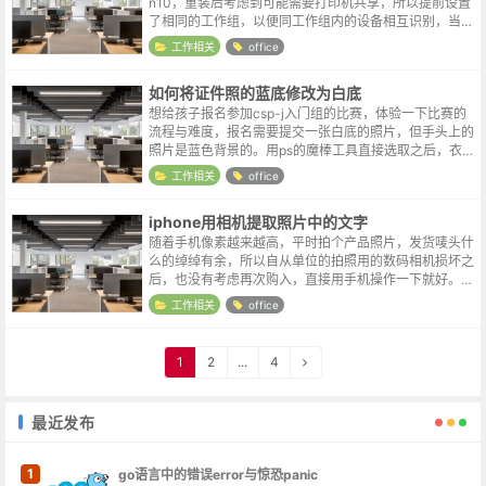
n10，重装后考虑到可能需要打印机共享，所以提前设置
了相同的工作组，以便同工作组内的设备相互识别，当然
装完系统后也设置好了打印机共享。但是同办公室的win
工作相关
office
7倒也是识别到了同组中的wi...
如何将证件照的蓝底修改为白底
想给孩子报名参加csp-j入门组的比赛，体验一下比赛的
流程与难度，报名需要提交一张白底的照片，但手头上的
照片是蓝色背景的。用ps的魔棒工具直接选取之后，衣服
部分的效果尚可，但发丝部位还是有蓝色残留，效果比较
工作相关
office
粗糙。有过ps的使用经验(但...
iphone用相机提取照片中的文字
随着手机像素越来越高，平时拍个产品照片，发货唛头什
么的绰绰有余，所以自从单位的拍照用的数码相机损坏之
后，也没有考虑再次购入，直接用手机操作一下就好。手
机集成的功能越来越多，无形中挤掉了很多旧有单一功能
工作相关
office
电子产品的市场。博主之前一直用的i...
1
2
...
4
最近发布
1
go语言中的错误error与惊恐panic