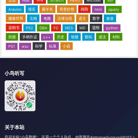
主题
网店
书写
Scratch
HEXO
Microbit
ssh
Arduino
域名
薅羊毛
奇思妙想
网购
html
jquery
魔兽世界
文档
电路
法律法规
语文
数学
美食
说明书
PS2
GBA
FC
NDS
MD
值物
python
热搜
手柄外设
c++
历史
地理
数码
道法
材料
PS1
wsc
科学
标准
小说
小鸟听写
关于本站
欢迎光临"小鸟数据"，这是一个个人站点，由管理员Alphonse(luoguoqi@163.c