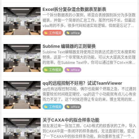
Excel拆分复杂混合数据表至新表
一个拆分数据表的小案例，将混合表按国别拆分为多张数
据表，并做一个简单的汇总工作。虽然代码不长，但最近
vba用的不多，很多代码知道实现逻辑，但就是忘记了书
写的格式，记录一下测试流程，方便查询。另外，简单功
工作相关
office
能active控件就能够满足要求...
Sublime 编辑器的正则替换
Sublime Text编辑器支持使用正则表达式进行文本搜索和
替换，这是一个非常强大的功能，可以大大提高文本处理
的效率。在Sublime Text中，你可以通过按下Ctrl+H来打
开替换对话框，并点击对话框中的[.*]按钮来启用正则表...
工作相关
office
qq的远程控制不好用？试试TeamViewer
qq也有远程控制功能，偶尔也能解个燃眉之急，不过遇到
需要较长时间稳定硬控，qq的这个小功能就有点儿心有余
而力不足了。这个时候还得让专业的来，博主常用的就是
这个叫TeamViewer的软件。官网地址https://www.team
工作相关
office
vie...
关于CAXA中的拟合样条功能
朋友发过来一张加工图，CAD格式的蚊香状的工件，导入
到CAXA中是一条闭环的样条曲线，无法直接打散。尝试
了一下CAXA中的拟合样条功能，自动重新生成了一个可