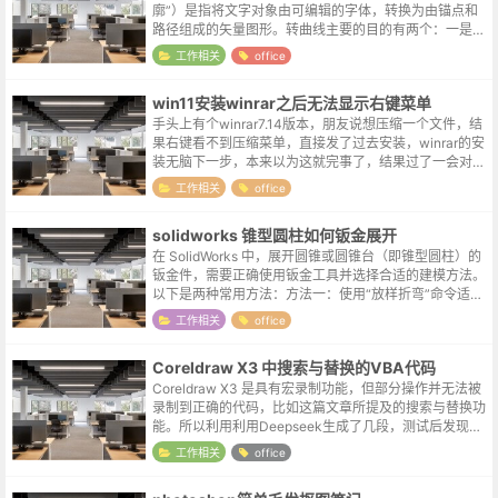
廓”）是指将文字对象由可编辑的字体，转换为由锚点和
路径组成的矢量图形。转曲线主要的目的有两个：一是防
止文件在别的电脑上打开时，因缺少字体导致排版错乱，
工作相关
office
这是印...
win11安装winrar之后无法显示右键菜单
手头上有个winrar7.14版本，朋友说想压缩一个文件，结
果右键看不到压缩菜单，直接发了过去安装，winrar的安
装无脑下一步，本来以为这就完事了，结果过了一会对方
表示还是无法显示。向日葵远程连接看了一下，别说压缩
工作相关
office
命令了，啥winr...
solidworks 锥型圆柱如何钣金展开
在 SolidWorks 中，展开圆锥或圆锥台（即锥型圆柱）的
钣金件，需要正确使用钣金工具并选择合适的建模方法。
以下是两种常用方法：方法一：使用“放样折弯”命令适用
于精确展开锥形或圆锥台钣金件。创建两个草图：在两个
工作相关
office
平行基准面上，分别绘...
Coreldraw X3 中搜索与替换的VBA代码
Coreldraw X3 是具有宏录制功能，但部分操作并无法被
录制到正确的代码，比如这篇文章所提及的搜索与替换功
能。所以利用利用Deepseek生成了几段，测试后发现下
面这段代码在 X3 中可以正常运行。Sub SearchAndRe...
工作相关
office