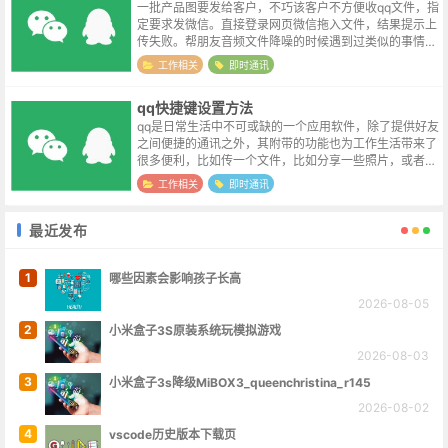
一批产品图要发给客户，不巧该客户不方便收qq文件，指
定要求发微信。直接登录网页微信拖入文件，结果提示上
传失败。帮朋友音频文件降噪的时候遇到过类似的事情，
可能由于微信用户群体过于庞大的原因，微信所允许上传
工作相关
即时通讯
的文件大小有严格的限制。看来又是...
qq快捷键设置方法
qq是日常生活中不可或缺的一个应用软件，除了提供好友
之间便捷的通讯之外，其附带的功能也为工作生活带来了
很多便利，比如传一个文件，比如分享一些照片，或者截
取屏幕图片，甚至可以远程控制好友的电脑，来帮助解决
工作相关
即时通讯
一些问题。qq支持快捷键操作，部...
最近发布
1
哪些因素会影响孩子长高
2026-08-05
2
小米盒子3S原装系统玩模拟游戏
2026-08-03
3
小米盒子3s降级MiBOX3_queenchristina_r145
2026-08-02
4
vscode历史版本下载页