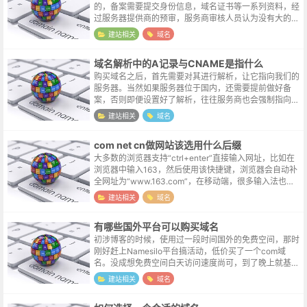
的，备案需要提交身份信息，域名证书等一系列资料，经
过服务器提供商的预审，服务商审核人员认为没有大的问
题后再提交管局，管局接收资料后会发送一条验证信息，
建站相关
域名
需要用户访问工信部备案网站进行验证。...
域名解析中的A记录与CNAME是指什么
购买域名之后，首先需要对其进行解析，让它指向我们的
服务器。当然如果服务器位于国内，还需要提前做好备
案，否则即便设置好了解析，往往服务商也会强制指向一
个备案提醒页面，无法正确访问到自己的站点。为域名添
建站相关
域名
加A记录A记录全称Address记录...
com net cn做网站该选用什么后缀
大多数的浏览器支持“ctrl+enter”直接输入网址，比如在
浏览器中输入163，然后使用该快捷键，浏览器会自动补
全网址为“www.163.com”，在移动端，很多输入法也设
置了一个“.com”的按键。虽然有个很普遍的说法：域名的
建站相关
域名
后缀...
有哪些国外平台可以购买域名
初涉博客的时候，使用过一段时间国外的免费空间，那时
刚好赶上Namesilo平台搞活动，低价买了一个com域
名。没成想免费空间白天访问速度尚可，到了晚上就基本
无法访问了。可能因为时区的关系，我这边晚上有空折腾
建站相关
域名
博客的时候，正是国外网络吞吐...