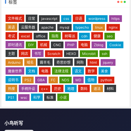
标签
文件格式
日常
javascript
css
日语
wordpress
https
英语
云服务器
apache
mysql
typecho
linux
nginx
考试
excel
office
指南
树莓派
cdn
健康
seo
即时通讯
DIY
机械
CNC
PHP
电脑
Zblog
Cookie
主题
网店
书写
Scratch
HEXO
Microbit
ssh
Arduino
域名
薅羊毛
奇思妙想
网购
html
jquery
魔兽世界
文档
电路
法律法规
语文
数学
美食
说明书
PS2
GBA
FC
NDS
MD
值物
python
热搜
手柄外设
c++
历史
地理
数码
道法
材料
PS1
wsc
科学
标准
小说
小鸟听写