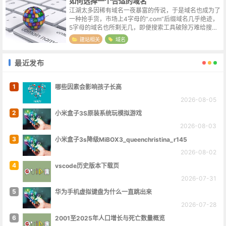
如何选择一个合适的域名
江湖太多因稀有域名一夜暴富的传说，于是域名也成为了
一种抢手货，市场上4字母的“.com”后缀域名几乎绝迹，
5字母的域名也所剩无几，即便搜索工具破除万难给搜出
来一个，也是歪瓜裂枣不堪入目。然而真正将看中的域名
建站相关
域名
打在地址栏上，往往并不会跳转...
最近发布
1
哪些因素会影响孩子长高
2026-08-05
2
小米盒子3S原装系统玩模拟游戏
2026-08-03
3
小米盒子3s降级MiBOX3_queenchristina_r145
2026-08-02
4
vscode历史版本下载页
2026-07-31
5
华为手机虚拟键盘为什么一直跳出来
2026-07-28
6
2001至2025年人口增长与死亡数量概览