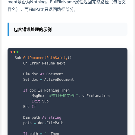
ment是否为Nothing，FullFileName属性返回完整路径（包括文
件名），而FilePath只返回路径部分。
包含错误处理的示例
Copy
Sub 
GetDocumentPathSafely
(
)
    On Error Resume Next

    Dim doc 
As
 Document

    Set doc 
=
 ActiveDocument

If
 doc Is Nothing Then

        MsgBox 
"没有打开的文档!"
,
 vbExclamation

Exit
 Sub

    End 
If
    Dim path 
As
String
    path 
=
 doc
.
FilePath

If
 path 
=
""
 Then
