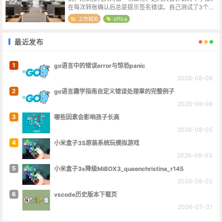
在每次转账确认后总是提示签名错误。自己测试了3个浏
览器，EDGE/CHROME/360极速，无一例外都是显示同
工作相关
office
一个错误。换到另外一...
最近发布
1
go语言中的错误error与惊恐panic
2026-08-08
2
go语言趣学指南自定义错误处理章的完整例子
2026-08-08
3
哪些因素会影响孩子长高
2026-08-05
4
小米盒子3S原装系统玩模拟游戏
2026-08-03
5
小米盒子3s降级MiBOX3_queenchristina_r145
2026-08-02
6
vscode历史版本下载页
2026-07-31