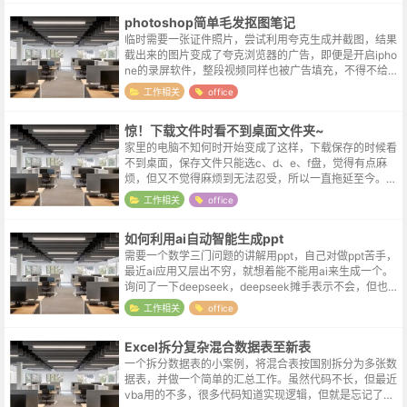
photoshop简单毛发抠图笔记
临时需要一张证件照片，尝试利用夸克生成并截图，结果
截出来的图片变成了夸克浏览器的广告，即便是开启ipho
ne的录屏软件，整段视频同样也被广告填充，不得不给个
赞，真是武装到了牙齿。但一年用不到两次的功能，又不
工作相关
office
舍得去开个会员，只能自己动手...
惊！下载文件时看不到桌面文件夹~
家里的电脑不知何时开始变成了这样，下载保存的时候看
不到桌面，保存文件只能选c、d、e、f盘，觉得有点麻
烦，但又不觉得麻烦到无法忍受，所以一直拖延至今。你
看，不光人心中的成见是一座大山，除了成见山，还有懒
工作相关
office
惰山拖延山畏难山。解决办法出乎意...
如何利用ai自动智能生成ppt
需要一个数学三门问题的讲解用ppt，自己对做ppt苦手，
最近ai应用又层出不穷，就想着能不能用ai来生成一个。
询问了一下deepseek，deepseek摊手表示不会，但也推
荐了一个ai小伙伴，kimi。关于kimiKimi是由北京月...
工作相关
office
Excel拆分复杂混合数据表至新表
一个拆分数据表的小案例，将混合表按国别拆分为多张数
据表，并做一个简单的汇总工作。虽然代码不长，但最近
vba用的不多，很多代码知道实现逻辑，但就是忘记了书