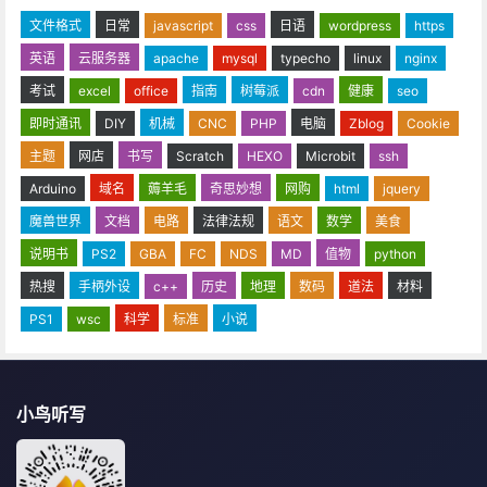
文件格式
日常
javascript
css
日语
wordpress
https
英语
云服务器
apache
mysql
typecho
linux
nginx
考试
excel
office
指南
树莓派
cdn
健康
seo
即时通讯
DIY
机械
CNC
PHP
电脑
Zblog
Cookie
主题
网店
书写
Scratch
HEXO
Microbit
ssh
Arduino
域名
薅羊毛
奇思妙想
网购
html
jquery
魔兽世界
文档
电路
法律法规
语文
数学
美食
说明书
PS2
GBA
FC
NDS
MD
值物
python
热搜
手柄外设
c++
历史
地理
数码
道法
材料
PS1
wsc
科学
标准
小说
小鸟听写