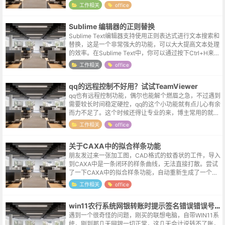
写的格式，记录一下测试流程，方便查询。另外，简单功
工作相关
office
能active控件就能够满足要求...
Sublime 编辑器的正则替换
Sublime Text编辑器支持使用正则表达式进行文本搜索和
替换，这是一个非常强大的功能，可以大大提高文本处理
的效率。在Sublime Text中，你可以通过按下Ctrl+H来打
开替换对话框，并点击对话框中的[.*]按钮来启用正则表...
工作相关
office
qq的远程控制不好用？试试TeamViewer
qq也有远程控制功能，偶尔也能解个燃眉之急，不过遇到
需要较长时间稳定硬控，qq的这个小功能就有点儿心有余
而力不足了。这个时候还得让专业的来，博主常用的就是
这个叫TeamViewer的软件。官网地址https://www.team
工作相关
office
vie...
关于CAXA中的拟合样条功能
朋友发过来一张加工图，CAD格式的蚊香状的工件，导入
到CAXA中是一条闭环的样条曲线，无法直接打散。尝试
了一下CAXA中的拟合样条功能，自动重新生成了一个可
编辑标注的图形，严丝合缝。查了一下样条拟合的概念，
工作相关
office
大致是将复杂曲线分为多段,段...
win11农行系统网银转账时提示签名错误错误号9007
遇到一个很奇怪的问题，刚买的联想电脑，自带WIN11系
统，刚到那几天网银一切正常，这几天会计说转不了账，