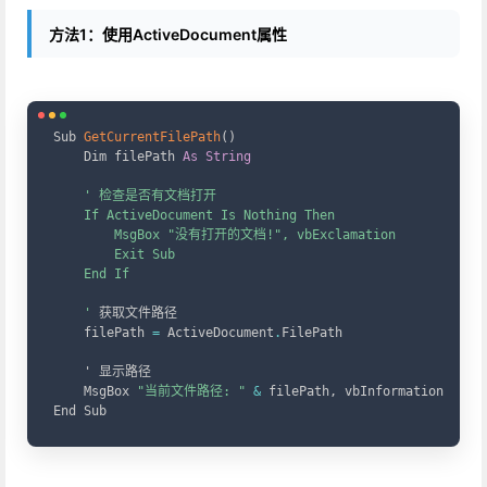
方法1：使用ActiveDocument属性
Copy
Sub 
GetCurrentFilePath
(
)
    Dim filePath 
As
String
' 检查是否有文档打开

    If ActiveDocument Is Nothing Then

        MsgBox "没有打开的文档!", vbExclamation

        Exit Sub

    End If

    '
 获取文件路径

    filePath 
=
 ActiveDocument
.
FilePath

    ' 显示路径

    MsgBox 
"当前文件路径: "
&
 filePath
,
 vbInformation

End Sub