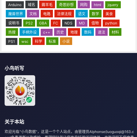
Arduino
域名
薅羊毛
奇思妙想
网购
html
jquery
魔兽世界
文档
电路
法律法规
语文
数学
美食
说明书
PS2
GBA
FC
NDS
MD
值物
python
热搜
手柄外设
c++
历史
地理
数码
道法
材料
PS1
wsc
科学
标准
小说
小鸟听写
关于本站
欢迎光临"小鸟数据"，这是一个个人站点，由管理员Alphonse(luoguoqi@163.c