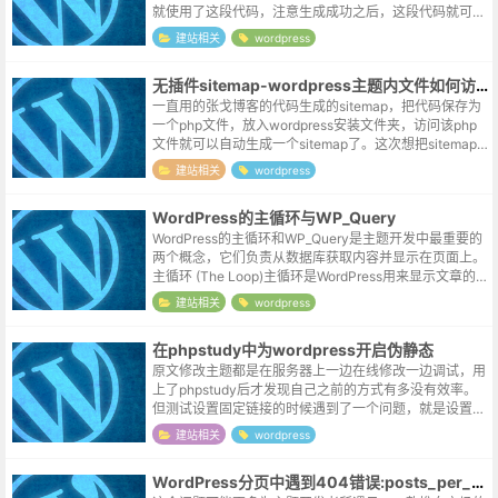
就使用了这段代码，注意生成成功之后，这段代码就可以
删掉了。忽然想起之前钉钉宣传的某个功能，阅后即焚~
建站相关
wordpress
~function regener...
无插件sitemap-wordpress主题内文件如何访问根目录
一直用的张戈博客的代码生成的sitemap，把代码保存为
一个php文件，放入wordpress安装文件夹，访问该php
文件就可以自动生成一个sitemap了。这次想把sitemap
文件直接收进主题，修改过程中遇到了几次报错，记录如
建站相关
wordpress
下。...
WordPress的主循环与WP_Query
WordPress的主循环和WP_Query是主题开发中最重要的
两个概念，它们负责从数据库获取内容并显示在页面上。
主循环 (The Loop)主循环是WordPress用来显示文章的
核心机制。它是一个PHP代码结构，用于遍历当前页面
建站相关
wordpress
请...
在phpstudy中为wordpress开启伪静态
原文修改主题都是在服务器上一边在线修改一边调试，用
上了phpstudy后才发现自己之前的方式有多没有效率。
但测试设置固定链接的时候遇到了一个问题，就是设置前
也无风雨也无晴，设置后统一返回404。这个问题之前尝
建站相关
wordpress
试搭建站点的时候也遇到过，...
WordPress分页中遇到404错误:posts_per_page