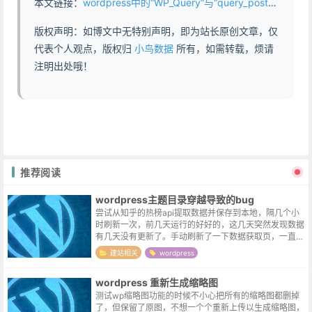
本文链接：
wordpress中的“WP_Query”与“query_posts()” - https://www.abddb.com/query_posts_and_wp_query.html
版权声明：如博文中无特别声明，即为站长原创文章，仅
代表个人观点，版权归
小鸟数据
所有，如需转载，烦请
注明出处哦！
推荐阅读
wordpress主题目录穿越导致的bug
尝试从知乎的热榜api提取数据并保存到本地，隔几个小
时刷新一次，前几天运行的好好的，这几天突然发现数据
有几天没有更新了。手动刷新了一下数据获取页，一直提
示无需更新，将文件下载到本地测试，功能又是完好的。
建站相关
wordpress
开了wp的debug模式，修正了...
wordpress 重新生成缩略图
测试wp缩略图功能的时候不小心把所有的缩略图都删掉
了，但保留了原图，不想一个个重新上传以生成缩略图，