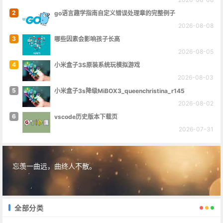
2
go语言趣学指南自定义错误处理章的完整例子
2026-08-08
3
哪些因素会影响孩子长高
2026-08-05
4
小米盒子3S原装系统玩模拟游戏
2026-08-03
5
小米盒子3s降级MiBOX3_queenchristina_r145
2026-08-02
6
vscode历史版本下载页
2026-07-31
忘羡一曲远，曲终人不散。
全部分类