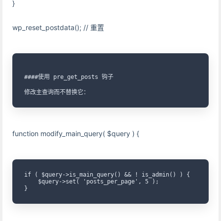
}
wp_reset_postdata(); // 重置
####使用 pre_get_posts 钩子

function modify_main_query( $query ) {
if ( $query->is_main_query() && ! is_admin() ) {

    $query->set( 'posts_per_page', 5 );

}