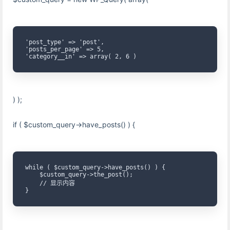
'post_type' => 'post',

'posts_per_page' => 5,

'category__in' => array( 2, 6 )
) );
if ( $custom_query->have_posts() ) {
while ( $custom_query->have_posts() ) {

    $custom_query->the_post();

    // 显示内容

}