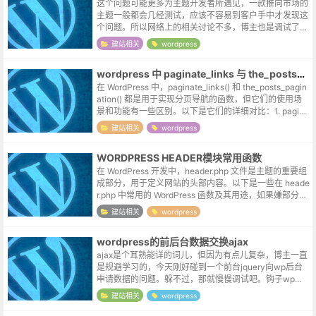
这个问题可能更多为主题开发者所遇见，一款推向市场的
主题一般都会几经测试，应该不容易到客户手中才发现这
个问题。所以网络上的相关讨论不多，博主也是调试了几
天才大致有了一些思路：后台的默认参数在wordpress的
建站相关
wordpress
后台设置里，是可以设置归档...
wordpress 中 paginate_links 与 the_posts_pagination 的区别
在 WordPress 中，paginate_links() 和 the_posts_pagin
ation() 都是用于实现分页导航的函数，但它们的使用场
景和功能有一些区别。以下是它们的详细对比：1. pagina
te_links()...
建站相关
wordpress
WORDPRESS HEADER模块常用函数
在 WordPress 开发中，header.php 文件是主题的重要组
成部分，用于定义网站的头部内容。以下是一些在 heade
r.php 中常用的 WordPress 函数及其用途，如果嫌部分函
数生成的默认模板不需要的元素过多，也可...
建站相关
wordpress
wordpress的前后台数据交换ajax
ajax是个耳熟能详的词儿，但因为有点儿复杂，博主一直
是规避学习的，今天刚好碰到一个前台jquery向wp后台
申请数据的问题。躲不过，那就慢慢调试吧。钩子wp的a
jax还区分了用户，对于不同的用户（登录与否）采用不
建站相关
wordpress
同的钩子，不过这里只...