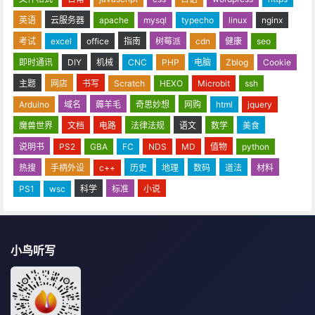
英语
云服务器
apache
mysql
typecho
linux
nginx
考试
excel
office
指南
树莓派
cdn
健康
seo
即时通讯
DIY
机械
CNC
PHP
电脑
Zblog
Cookie
主题
网店
书写
Scratch
HEXO
Microbit
ssh
Arduino
域名
薅羊毛
奇思妙想
网购
html
jquery
魔兽世界
文档
电路
法律法规
语文
数学
美食
说明书
PS2
GBA
FC
NDS
MD
值物
python
热搜
手柄外设
c++
历史
地理
数码
道法
材料
PS1
wsc
科学
标准
小说
小鸟听写