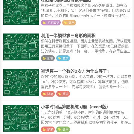
在孩子的试卷上与抛物线这个知识点久别重逢，颇有点
“儿童相见不相识，笑问客从何处来”的寂寥。因为是超纲
的卷子，所以临时用scratch展示了一下抛物线曲线的生
成，但效果不是特别理想。第二天（也就是现在）在网上
学习笔记
数学
尝试搜索了一下在线绘制的工具...
利用一半模型求三角形的面积
偶然在抖音刷到这道题，因为主业是机械制图，所以画完
图用工具直接测量了一下面积，在答案是40已经提前预
知的情况，还是思考了好一会。一半模型，在这里应该是
指长方形连接对角形成的三角形，其面积为长方形面积的
随笔
数学
一半，做了两条辅助线之后，答案就呼...
幂运算—一个数的0次方为什么等于1
以数字2的幂运算为例，个人觉得，2的一次方，可以看成
1x2，2的2次方，可以看成1x2x2，幂每次增加1，值就
需要多乘以一个2，而幂每次减少1，就会少乘一个2，而
从2次方到1次方的值，是从1x2x2变成了1x2，也可以理
随笔
数学
解成除以2。到...
小学时间运算随机练习题（excel版）
与元角分的单一10进制不同，时间的的进制更为复杂一
些，60秒为一分钟，60分钟为一小时，24小时为一天。
因为它同时包含了两种进制,所以很多初学的孩子可能在
时间的计算上会摸不着头脑,简单制做了一份excel练习表
随笔
数学
格,点击任意单元格并按回...