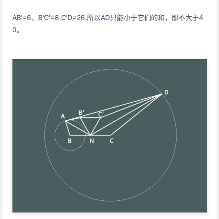
AB'=6，B'C'=8,C'D=26,所以AD只能小于它们的和，即不大于4
0。