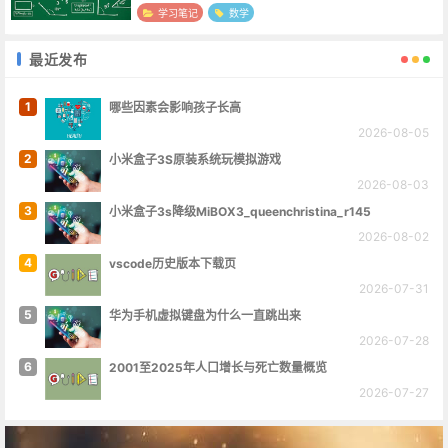
这批货物，如果按每吨付50元计算，问货主应付运费多
学习笔记
数学
少元？ 次数 ...
最近发布
1
哪些因素会影响孩子长高
2026-08-05
2
小米盒子3S原装系统玩模拟游戏
2026-08-03
3
小米盒子3s降级MiBOX3_queenchristina_r145
2026-08-02
4
vscode历史版本下载页
2026-07-31
5
华为手机虚拟键盘为什么一直跳出来
2026-07-28
6
2001至2025年人口增长与死亡数量概览
2026-07-27