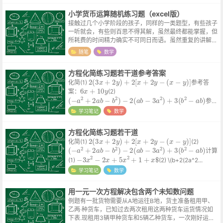
小学货币运算随机练习题（excel版）
接触过几个小学阶段的孩子，同样的一类题型，有些孩子
一听就会，有些则百思不得其解，虽然最终都能掌握，但
所耗费的时间精力确实不可同日而语。虽然重复的讲解让
人烦躁，但仔细想想，成人世界的唯金钱论也好，儿童时
随笔
数学
代的唯分数论也好，都是把所有人往一...
方程化简练习题若干道参考答案
2
(
3
x
+
2
y
)
+
2
[
x
+
2
y
−
(
x
−
y
)
]
化简(1)
参考答
6
x
+
10
y
案：
(2)
(
−
a
2
+
2
a
b
−
b
2
)
−
2
(
a
b
−
3
a
2
)
+
3
(
b
2
−
a
b
)
参考
答案：\( 5a^2-3ab+2b^2...
学习笔记
数学
方程化简练习题若干道
2
(
3
x
+
2
y
)
+
2
[
x
+
2
y
−
(
x
−
y
)
]
化简(1)
(2)
(
−
a
2
+
2
a
b
−
b
2
)
−
2
(
a
b
−
3
a
2
)
+
3
(
b
2
−
a
b
)
计算
−
3
x
2
−
2
x
+
5
x
2
+
1
+
x
$
(1)
(2) \(b+2(2a^2...
学习笔记
数学
用一元一次方程解决包含两个未知数问题
例题有一批货物需要从A地运往B地，货主准备租用甲、
乙两·种货车，已知过去两次租用这两种货车运货情况如
下表.现租用3辆甲种货车和5辆乙种货车，一次刚好运完