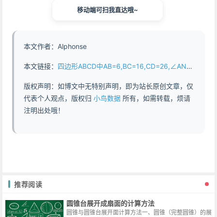
移动端可扫我直达哦~
本文作者：Alphonse
本文链接：
四边形ABCD中AB=6,BC=16,CD=26,∠AND=120度,求AD的最大值 - https://www.abddb.com/ab_6_bc_16_cd_26_and_120_deg.html
版权声明：如博文中无特别声明，即为站长原创文章，仅
代表个人观点，版权归
小鸟数据
所有，如需转载，烦请
注明出处哦！
推荐阅读
圆锥台展开成扇面的计算方法
圆锥与圆锥台展开面计算方法一、圆锥（完整圆锥）的展