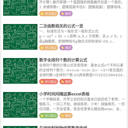
开计算1. 展开原理一个直圆锥的侧面展开后是一个扇形。
r
h
l
2. 关键参数
：圆锥底面半径
：圆锥高度
：圆锥母线长
（从顶点到底面边缘）3. 计算公式3....
学习笔记
数学
二次函数相关的公式一览
一、 标准形式与一般形式一般形式公式:
y
=
a
x
2
+
b
x
+
c
a
,
b
,
c
a
≠
0
c
说明:
为常数，且
。
y
y
是
轴截距，即抛物线与
轴交点的纵坐标 \((0, c...
学习笔记
数学
数字全排列个数的计算公式
全排列个数的计算公式非常简单：基本公式n个不同元素
的全排列个数为：n!=n×(n−1)×(n−2)×⋯×2×1常见值的
全排列数 n全排列个数 (n!)具体数值11!122!233!644!245
5!12066!72077!5,0408...
学习笔记
数学
小学时间间隔运算excel表格
一个学期结束，开学之初的知识基本已经还给了老师，一
做练习，一问三不知，继续练吧，少年！排版两页，一页
仅问题，一页含答案，双击任意单元格后按enter，会重
新刷新题目。小学时间间隔运算
学习笔记
数学
在线绘制抛物线等数学曲线