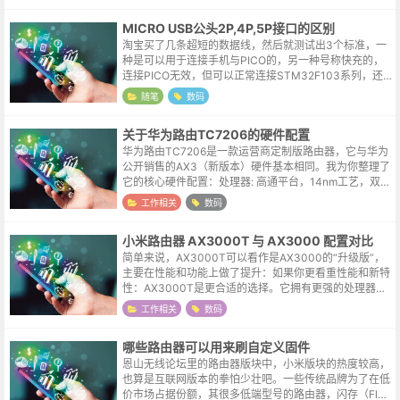
MICRO USB公头2P,4P,5P接口的区别
淘宝买了几条超短的数据线，然后就测试出3个标准，一
种是可以用于连接手机与PICO的，另一种号称快充的，
连接PICO无效，但可以正常连接STM32F103系列，还
有一种就更LOW一些，只能供电，无法提供数据传输功
随笔
数码
能。拆解了一条仅能充电的...
关于华为路由TC7206的硬件配置
华为路由TC7206是一款运营商定制版路由器，它与华为
公开销售的AX3（新版本）硬件基本相同。我为你整理了
它的核心硬件配置：处理器: 高通平台，14nm工艺，双核
CPU无线协议: WiFi 6 (支持160MHz频宽)，AX3000速...
工作相关
数码
小米路由器 AX3000T 与 AX3000 配置对比
简单来说，AX3000T可以看作是AX3000的“升级版”，
主要在性能和功能上做了提升：如果你更看重性能和新特
性：AX3000T是更合适的选择。它拥有更强的处理器、
可能更好的5G信号覆盖（3T3R），以及更灵活的双WA
工作相关
数码
N/LAN聚合功...
哪些路由器可以用来刷自定义固件
恩山无线论坛里的路由器版块中，小米版块的热度较高，
也算是互联网版本的拳怕少壮吧。一些传统品牌为了在低
价市场占据份额，其很多低端型号的路由器，闪存（Flas