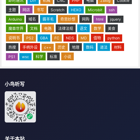
即时通讯
DIY
机械
CNC
PHP
电脑
Zblog
Cookie
主题
网店
书写
Scratch
HEXO
Microbit
ssh
Arduino
域名
薅羊毛
奇思妙想
网购
html
jquery
魔兽世界
文档
电路
法律法规
语文
数学
美食
说明书
PS2
GBA
FC
NDS
MD
值物
python
热搜
手柄外设
c++
历史
地理
数码
道法
材料
PS1
wsc
科学
标准
小说
小鸟听写
关于本站