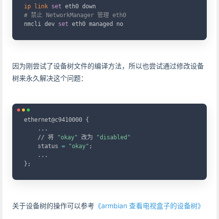
ip
link
set
# 禁止 NetworkManager 管理 eth0
nmcli dev 
set
 eth0 managed no
因为刚尝试了设备树文件的编译方法，所以也尝试通过修改设备
树来永久解决这个问题：
Copy
ethernet@c9410000 
{
..
.

    // 将 
"okay"
 改为 
"disabled"
    status 
=
"okay"
;
..
}
;
关于设备树的操作可以参考
《armbian 查看电视盒子的设备树》