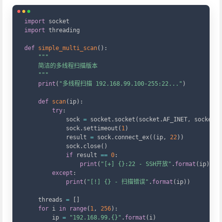
Copy
import
import
 threading

def
simple_multi_scan
(
)
:
"""

    简洁的多线程扫描版本

    """
print
(
"多线程扫描 192.168.99.100-255:22..."
)
def
scan
(
ip
)
:
try
:
            sock 
=
 socket
.
socket
(
socket
.
AF_INET
,
 socket
.
S
            sock
.
settimeout
(
1
)
            result 
=
 sock
.
connect_ex
(
(
ip
,
22
)
)
            sock
.
close
(
)
if
 result 
==
0
:
print
(
"[+] {}:22 - SSH开放"
.
format
(
ip
)
)
except
:
print
(
"[!] {} - 扫描错误"
.
format
(
ip
)
)
    threads 
=
[
]
for
 i 
in
range
(
1
,
256
)
:
        ip 
=
"192.168.99.{}"
.
format
(
i
)