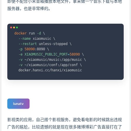
即便不配合小米音箱播放本地文件，拿来做一个音乐下载与本地
服务器，也是非常棒的。
Copy
docker
 run 
-d
\
--name
 xiaomusic 
\
--restart
 unless-stopped 
\
-p
58090
:8090 
\
-e
XIAOMUSIC_PUBLIC_PORT
=
58090
\
-v
 ~/xiaomusic/music:/app/music 
\
-v
 ~/xiaomusic/conf:/app/conf 
\
  docker.hanxi.cc/hanxi/xiaomusic
lunatv
影视类的应用，自己搭个影视服务，避免看电影的时候跳出违规
广告的尴尬，比较遗憾的就是现在很多赌博博彩广告直接打在了