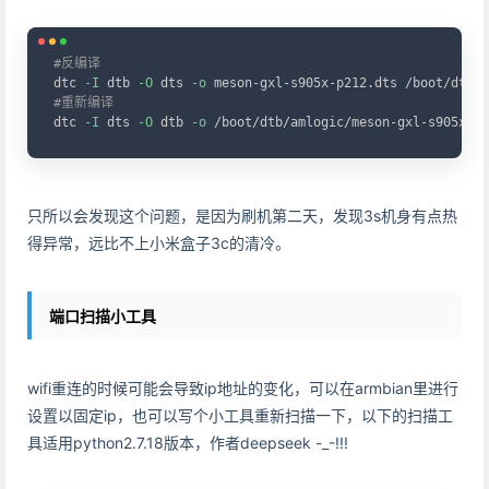
Copy
#反编译
dtc 
-I
 dtb 
-O
 dts 
-o
#重新编译
dtc 
-I
 dts 
-O
 dtb 
-o
 /boot/dtb/amlogic/meson-gxl-s905x-p2
只所以会发现这个问题，是因为刷机第二天，发现3s机身有点热
得异常，远比不上小米盒子3c的清冷。
端口扫描小工具
wifi重连的时候可能会导致ip地址的变化，可以在armbian里进行
设置以固定ip，也可以写个小工具重新扫描一下，以下的扫描工
具适用python2.7.18版本，作者deepseek -_-!!!