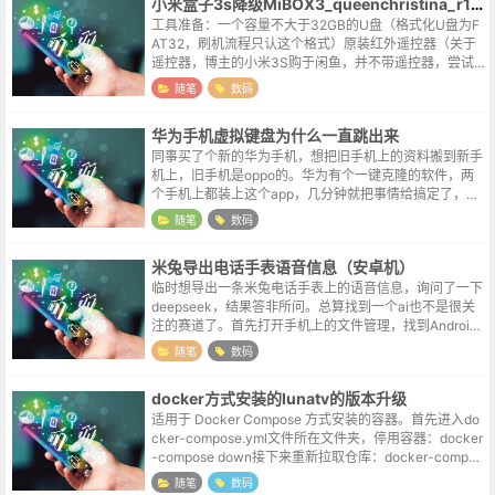
小米盒子3s降级MiBOX3_queenchristina_r145
工具准备：一个容量不大于32GB的U盘（格式化U盘为F
AT32，刷机流程只认这个格式）原装红外遥控器（关于
遥控器，博主的小米3S购于闲鱼，并不带遥控器，尝试
用的自有的3C的遥控，并且成功刷机）刷机流程：格式
随笔
数码
化U盘为FAT32格式，拷贝...
华为手机虚拟键盘为什么一直跳出来
同事买了个新的华为手机，想把旧手机上的资料搬到新手
机上，旧手机是oppo的。华为有个一键克隆的软件，两
个手机上都装上这个app，几分钟就把事情给搞定了，检
查了一下图库、通讯录，资料都在，本来以为就这么完事
随笔
数码
了，结果突然界面一转，跳出来一...
米兔导出电话手表语音信息（安卓机）
临时想导出一条米兔电话手表上的语音信息，询问了一下
deepseek，结果答非所问。总算找到一个ai也不是很关
注的赛道了。首先打开手机上的文件管理，找到Android
文件夹，进入data子文件，进入com.imibaby.client子...
随笔
数码
docker方式安装的lunatv的版本升级
适用于 Docker Compose 方式安装的容器。首先进入do
cker-compose.yml文件所在文件夹，停用容器：docker
-compose down接下来重新拉取仓库：docker-compos
e pull耐心等待下载完...
随笔
数码