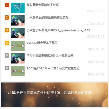
1
哪些因素会影响孩子长高
2026-08-05
2
小米盒子3S原装系统玩模拟游戏
2026-08-03
3
小米盒子3s降级MiBOX3_queenchristina_r145
2026-08-02
4
vscode历史版本下载页
2026-07-31
5
华为手机虚拟键盘为什么一直跳出来
2026-07-28
6
2001至2025年人口增长与死亡数量概览
2026-07-27
我们都是在不曾谋面之张开的神手掌上起舞的命运的奴隶。