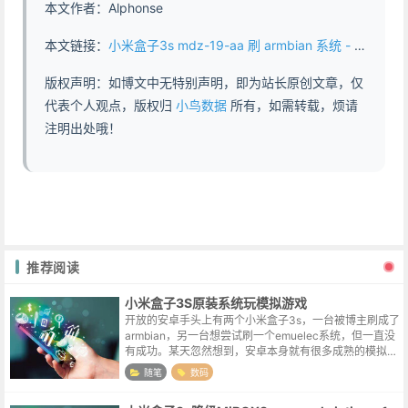
本文作者：Alphonse
本文链接：
小米盒子3s mdz-19-aa 刷 armbian 系统 - https://www.abddb.com/Flash_Xiaomi_Box_3S_with_Armbian_OS.html
版权声明：如博文中无特别声明，即为站长原创文章，仅
代表个人观点，版权归
小鸟数据
所有，如需转载，烦请
注明出处哦！
推荐阅读
小米盒子3S原装系统玩模拟游戏
开放的安卓手头上有两个小米盒子3s，一台被博主刷成了
armbian，另一台想尝试刷一个emuelec系统，但一直没
有成功。某天忽然想到，安卓本身就有很多成熟的模拟器
的app，曲线救国一下也未尝不可。因为小米电视盒子的
随笔
数码
界面比较花里胡哨，...