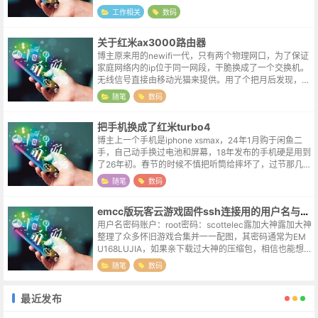
h，存放固件的空间）可能只有1MB-2MB，内存也只有8
工作相关
数码
MB-16MB。这个空间...
关于红米ax3000路由器
博主原来用的newifi一代，只有两个物理网口，为了保证
家庭网络内的ip位于同一网段，干脆换成了一个交换机。
无线信号直接由移动光猫来提供。用了个把月后发现，虽
然移动的光猫提供了无线信号，但这个设备的穿墙能力较
随笔
数码
弱，原本newifi信号满...
把手机换成了红米turbo4
博主上一个手机是iphone xsmax，24年1月购于闲鱼二
手，自己动手换过电池和屏幕，18年发布的手机硬是用到
了26年初。春节的时候不慎把听筒给摔坏了，过节那几天
接电话都是拿外放喇叭听。节后看了对比了几款，本来想
随笔
数码
入手红米turbo...
emcc版玩客云游戏固件ssh连接用的用户名与密码
用户名密码账户：root密码：scottelec露加大神露加大神
整理了众多怀旧游戏合集并一一配图，其密码通常为EM
U168LUJIA，如果亲下载过大神的压缩包，相信也能想
像出该工程之庞大令人发指。因为经常忘记解压密码，所
随笔
数码
以在博客里做个记录。
最近发布