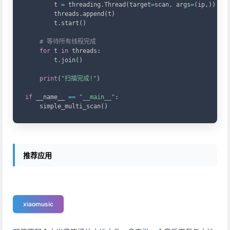
        t 
=
 threading
.
Thread
(
target
=
scan
,
 args
=
(
ip
,
)
)
        threads
.
append
(
t
)
        t
.
start
(
)
# 等待所有线程完成
for
 t 
in
 threads
:
        t
.
join
(
)
print
(
"扫描完成!"
)
if
 __name__ 
==
"__main__"
:
    simple_multi_scan
(
)
推荐应用
xiaomusic