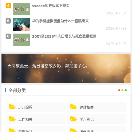
4
vscode历史版本下载页
2026-07-31
5
华为手机虚拟键盘为什么一直跳出来
2026-07-28
6
2001至2025年人口增长与死亡数量概览
2026-07-27
天高散孤云，落日澄空故乡影，飘摇游子心。
全部分类
少儿编程
建站相关
工作相关
学习笔记
电影简介
漫画小说