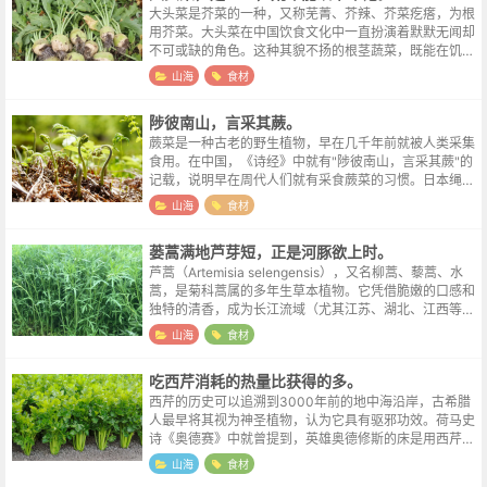
大头菜是芥菜的一种，又称芜菁、芥辣、芥菜疙瘩，为根
用芥菜。大头菜在中国饮食文化中一直扮演着默默无闻却
不可或缺的角色。这种其貌不扬的根茎蔬菜，既能在饥荒
年代救人性命，又能在太平岁月化身美味。它就像一位历
山海
食材
经沧桑的老者，见证着中国百姓生活的...
陟彼南山，言采其蕨。
蕨菜是一种古老的野生植物，早在几千年前就被人类采集
食用。在中国，《诗经》中就有"陟彼南山，言采其蕨"的
记载，说明早在周代人们就有采食蕨菜的习惯。日本绳文
时代遗址中也发现过蕨菜残留，证实其食用历史之悠久。
山海
食材
古人称其为"山菜之王"，不仅因其...
蒌蒿满地芦芽短，正是河豚欲上时。
芦蒿（Artemisia selengensis），又名柳蒿、藜蒿、水
蒿，是菊科蒿属的多年生草本植物。它凭借脆嫩的口感和
独特的清香，成为长江流域（尤其江苏、湖北、江西等
地）春季餐桌上的“野菜明星”，甚至被南京人誉为“金陵
山海
食材
第一野蔬”。芦...
吃西芹消耗的热量比获得的多。
西芹的历史可以追溯到3000年前的地中海沿岸，古希腊
人最早将其视为神圣植物，认为它具有驱邪功效。荷马史
诗《奥德赛》中就曾提到，英雄奥德修斯的床是用西芹和
橄榄木制成的，可见其在古希腊文化中的重要地位。有趣
山海
食材
的是，古罗马人相信西芹能中和酒气...