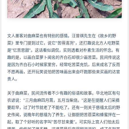
文人墨客对曲麻菜也有特别的感情。汪曾祺先生在《故乡的野
菜》里专门提到过它，说它"苦得清冽"，还打趣说北方人吃野菜
是"忆苦思甜"。这话看似调侃，实则透着对朴素生活的怀念。有
趣的是，以画白菜萝卜闻名的齐白石却很少画苦菜。民间传说这
是因为齐白石小时候家里穷，经常吃苦菜充饥，后来成名了反而
不愿再画，还开玩笑说怕把苦味画出来会吓跑那些来买画的达官
贵人。
关于曲麻菜，民间流传着不少有趣的俗语和故事。华北地区有句
农谚说："三月曲麻四月蒿，五月当柴烧。"这是在提醒人们采摘
要趁早，过了时节就老了不能吃了。还有一则关于慈禧太后的野
史传闻，说晚年的慈禧为了养生，让御厨把苦苣菜和蜂蜜拌在一
起，取了个好听的名字叫"苦尽甘来羹"。可实际上宫人们怕太后
嫌苦，偷偷加了很多糖，这道菜最后变得甜滋滋的，成了名副其