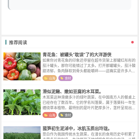
推荐阅读
青花鱼：被罐头“耽误”了的大洋游侠
如果你对青花鱼的印象还停留在超市货架上那罐红彤彤的
茄汁罐头，那你可能错过了太多。打开那罐罐头，茄汁酸
甜浓郁，鱼肉酥软到骨头都能嚼碎——这确实是许多人童
年便当里的“下饭神器”。但也正是这种“罐头味”，让许多
山海
食材
人误以为青花鱼就是那种肉质松散...
滑似泥鳅、嫩如豆腐的木耳菜。
木耳菜这种滑嫩多汁的绿叶蔬菜，在中国南方人的餐桌上
已经存在了数百年。它的学名叫落葵，属于落葵科一年生
缠绕草本植物，最特别的是叶片肥厚多汁，茎秆呈现出紫
红色或翠绿色，折断时会渗出一种独特的黏液，正是这种
山海
食材
黏液赋予了它滑溜软糯的独特口感。关...
菰笋初生泥淖中，冰肌玉质出玲珑。
茭白作为我国传统水生蔬菜，在漫长的食用历史中积累了