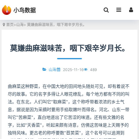
小鸟数据
首页
>
山海
> 莫嫌曲麻滋味苦，咽下艰辛岁月长。
莫嫌曲麻滋味苦，咽下艰辛岁月长。
2025-11-16
489
山海
曲麻菜这种野菜，在中国大地的田间地头随处可见，却有着说不
尽的故事。它的名字多得让人眼花缭乱，每个地方都有不同的叫
法。在东北，人们叫它"取麻菜"，这个称呼带着浓浓的乡土气
息，据说是因为采摘时要用手掐取嫩叶而得名。河北、山东一带
叫它"苦麻菜"，直白地道出了它苦涩的味道。还有些文雅的名
字，比如"天香菜"，听起来颇有诗意，仿佛这苦味是上天赐予的
独特风味。更古老的称呼要数"苣荬菜"，这个名号可以追溯到