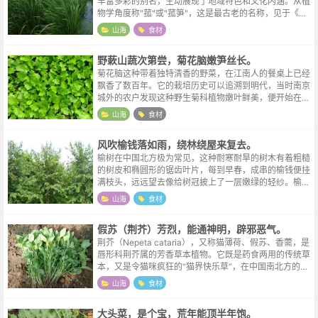
丰富多彩的别名，生动展现了地域特色和文化内涵。从植
物学角度称"菰"或"菰笋"，这是最古老的名称，见于《周
礼》《本草纲目》等典籍记载。各地俗称更是异彩纷呈：
山海
食材
杭州人叫"脚白"，绍兴称"水笋...
野蔌山蔬次第尝，菊花脑嫩笋丝长。
菊花脑这种带着独特清香的野菜，在江南人的餐桌上已经
飘香了数百年。它的栽培历史可以追溯到明代，当时南京
城外的农户发现这种野生菊科植物嫩叶鲜美，便开始在菜
园边角专门种植。清代《随园食单》中袁枚就曾提到"金
山海
食材
陵人善治菊羹"，指的就是用菊花脑做...
风吹榆钱落如雨，绕林绕屋来复去。
榆树在中国北方极为常见，这种耐寒耐旱的树木有着粗糙
的树皮和椭圆形的锯齿叶片，每到早春，成串的榆钱便挂
满枝头，远远望去像给树冠披上了一层嫩绿的轻纱。榆树
生命力顽强，即便在贫瘠的土地上也能生长，因此古时村
山海
食材
庄周围常种榆树，既防风固沙，又能在...
假苏（荆芥）芳烈，能通神明，辟邪恶气。
荆芥（Nepeta cataria），又称猫薄荷、假苏、香薷，是
唇形科荆芥属的芳香草本植物。它既是药食两用的传统草
本，又是令猫咪疯狂的“猫界快乐草”，在中国南北方的饮
食文化中扮演着独特角色。荆芥和罗勒虽然都是唇形科的
山海
食材
芳香植物，且在某些...
大头菜，是个宝，荒年能顶半年饱。