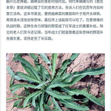
翻开历史典籍，曲麻菜的身影时隐时现。明代朱橚编写的《救荒
本草》里就详细记载了它的食用方法，告诉人们在饥荒年月如何
靠它活命。这本书里说，要把曲麻菜的嫩苗和叶子用开水焯熟，
再用清水浸泡去除苦味，最后拌上油盐就可以吃了。在更艰难的
抗战时期，这种生命力顽强的野菜成了红军战士的重要补给。陕
北的老人们至今还记得，当年战士们就是靠着这些苦味的野菜补
充维生素，坚持走完了长征路。