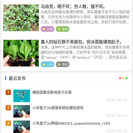
马齿苋，晒不死；穷人粮，饿不死。
马齿苋这种看似普通的野草，其实藏着许多不为人知的故
事。它的生命力顽强得令人惊叹，哪怕被连根拔起暴晒好
几天，只要遇到雨水就能重新活过来。农民们常开玩笑说
它是"死不了"，而科学家们则对它的种子能在土壤里休眠
山海
食材
几十年仍然保持活力感到不可思议。...
愚人的钻石换不来面包，但冰菜能填饱肚子。
冰菜，这种叶片上仿佛缀满冰晶的植物，背后藏着许多跨
越时间与地域的故事。它的学名"冰叶日中花"源自希腊
语"mesos"（中午）和"embryo"（开花），因为其花朵常
在正午最灿烂的阳光下绽放，这个特性早在古希腊时期就
山海
食材
被园丁们记载在羊皮纸...
最近发布
1
哪些因素会影响孩子长高
2026-08-05
2
小米盒子3S原装系统玩模拟游戏
2026-08-03
3
小米盒子3s降级MiBOX3_queenchristina_r145
2026-08-02