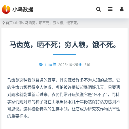
小鸟数据
首页
>
山海
> 马齿苋，晒不死；穷人粮，饿不死。
马齿苋，晒不死；穷人粮，饿不死。
2025-10-25
519
山海
马齿苋这种看似普通的野草，其实藏着许多不为人知的故事。它
的生命力顽强得令人惊叹，哪怕被连根拔起暴晒好几天，只要遇
到雨水就能重新活过来。农民们常开玩笑说它是"死不了"，而科
学家们则对它的种子能在土壤里休眠几十年仍然保持活力感到不
可思议。这种植物特殊的生存本领，让它成为研究农作物抗旱性
的重要样本。