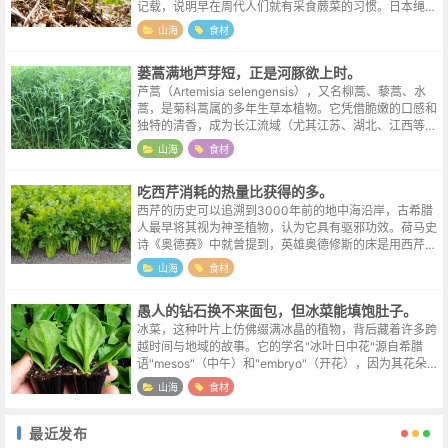
记载，说明早在周代人们就有采食蕨菜的习惯。日本绳文
时代遗址中也发现过蕨菜残留，证实其食用历史之悠久。
山海
食材
古人称其为"山菜之王"，不仅因其...
蒌蒿满地芦芽短，正是河豚欲上时。
芦蒿（Artemisia selengensis），又名柳蒿、藜蒿、水
蒿，是菊科蒿属的多年生草本植物。它凭借脆嫩的口感和
独特的清香，成为长江流域（尤其江苏、湖北、江西等
地）春季餐桌上的“野菜明星”，甚至被南京人誉为“金陵
山海
食材
第一野蔬”。芦...
吃西芹消耗的热量比获得的多。
西芹的历史可以追溯到3000年前的地中海沿岸，古希腊
人最早将其视为神圣植物，认为它具有驱邪功效。荷马史
诗《奥德赛》中就曾提到，英雄奥德修斯的床是用西芹和
橄榄木制成的，可见其在古希腊文化中的重要地位。有趣
山海
食材
的是，古罗马人相信西芹能中和酒气...
愚人的钻石换不来面包，但冰菜能填饱肚子。
冰菜，这种叶片上仿佛缀满冰晶的植物，背后藏着许多跨
越时间与地域的故事。它的学名"冰叶日中花"源自希腊
语"mesos"（中午）和"embryo"（开花），因为其花朵常
在正午最灿烂的阳光下绽放，这个特性早在古希腊时期就
山海
食材
被园丁们记载在羊皮纸...
最近发布