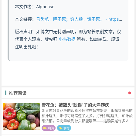
本文作者：Alphonse
本文链接：
马齿苋，晒不死；穷人粮，饿不死。 - https://www.abddb.com/purslane.html
版权声明：如博文中无特别声明，即为站长原创文章，仅
代表个人观点，版权归
小鸟数据
所有，如需转载，烦请
注明出处哦！
推荐阅读
青花鱼：被罐头“耽误”了的大洋游侠
如果你对青花鱼的印象还停留在超市货架上那罐红彤彤的
茄汁罐头，那你可能错过了太多。打开那罐罐头，茄汁酸
甜浓郁，鱼肉酥软到骨头都能嚼碎——这确实是许多人童
年便当里的“下饭神器”。但也正是这种“罐头味”，让许多
山海
食材
人误以为青花鱼就是那种肉质松散...