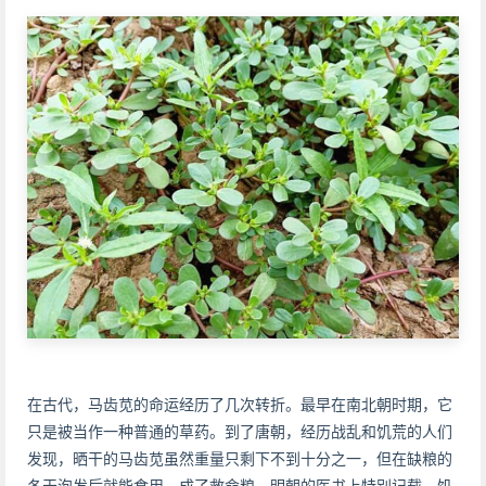
在古代，马齿苋的命运经历了几次转折。最早在南北朝时期，它
只是被当作一种普通的草药。到了唐朝，经历战乱和饥荒的人们
发现，晒干的马齿苋虽然重量只剩下不到十分之一，但在缺粮的
冬天泡发后就能食用，成了救命粮。明朝的医书上特别记载，饥