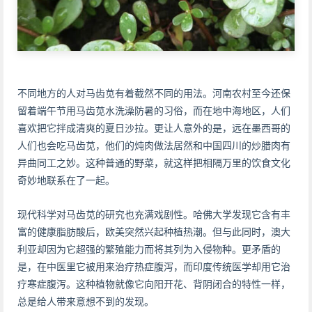
不同地方的人对马齿苋有着截然不同的用法。河南农村至今还保
留着端午节用马齿苋水洗澡防暑的习俗，而在地中海地区，人们
喜欢把它拌成清爽的夏日沙拉。更让人意外的是，远在墨西哥的
人们也会吃马齿苋，他们的炖肉做法居然和中国四川的炒腊肉有
异曲同工之妙。这种普通的野菜，就这样把相隔万里的饮食文化
奇妙地联系在了一起。
现代科学对马齿苋的研究也充满戏剧性。哈佛大学发现它含有丰
富的健康脂肪酸后，欧美突然兴起种植热潮。但与此同时，澳大
利亚却因为它超强的繁殖能力而将其列为入侵物种。更矛盾的
是，在中医里它被用来治疗热症腹泻，而印度传统医学却用它治
疗寒症腹泻。这种植物就像它向阳开花、背阴闭合的特性一样，
总是给人带来意想不到的发现。