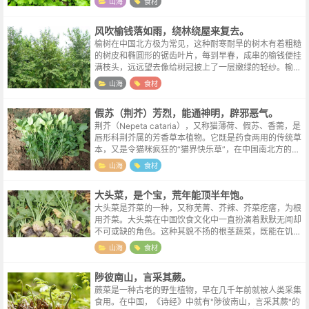
山海
食材
陵人善治菊羹"，指的就是用菊花脑做...
风吹榆钱落如雨，绕林绕屋来复去。
榆树在中国北方极为常见，这种耐寒耐旱的树木有着粗糙
的树皮和椭圆形的锯齿叶片，每到早春，成串的榆钱便挂
满枝头，远远望去像给树冠披上了一层嫩绿的轻纱。榆树
生命力顽强，即便在贫瘠的土地上也能生长，因此古时村
山海
食材
庄周围常种榆树，既防风固沙，又能在...
假苏（荆芥）芳烈，能通神明，辟邪恶气。
荆芥（Nepeta cataria），又称猫薄荷、假苏、香薷，是
唇形科荆芥属的芳香草本植物。它既是药食两用的传统草
本，又是令猫咪疯狂的“猫界快乐草”，在中国南北方的饮
食文化中扮演着独特角色。荆芥和罗勒虽然都是唇形科的
山海
食材
芳香植物，且在某些...
大头菜，是个宝，荒年能顶半年饱。
大头菜是芥菜的一种，又称芜菁、芥辣、芥菜疙瘩，为根
用芥菜。大头菜在中国饮食文化中一直扮演着默默无闻却
不可或缺的角色。这种其貌不扬的根茎蔬菜，既能在饥荒
年代救人性命，又能在太平岁月化身美味。它就像一位历
山海
食材
经沧桑的老者，见证着中国百姓生活的...
陟彼南山，言采其蕨。
蕨菜是一种古老的野生植物，早在几千年前就被人类采集
食用。在中国，《诗经》中就有"陟彼南山，言采其蕨"的