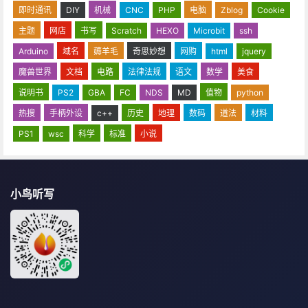
即时通讯
DIY
机械
CNC
PHP
电脑
Zblog
Cookie
主题
网店
书写
Scratch
HEXO
Microbit
ssh
Arduino
域名
薅羊毛
奇思妙想
网购
html
jquery
魔兽世界
文档
电路
法律法规
语文
数学
美食
说明书
PS2
GBA
FC
NDS
MD
值物
python
热搜
手柄外设
c++
历史
地理
数码
道法
材料
PS1
wsc
科学
标准
小说
小鸟听写