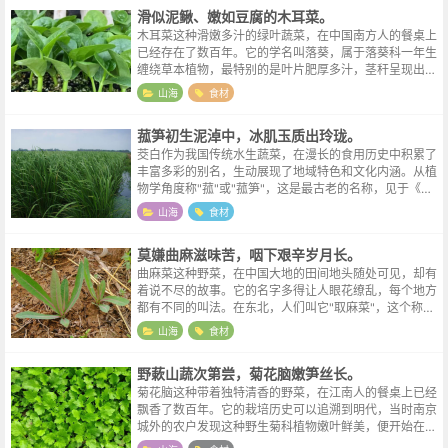
滑似泥鳅、嫩如豆腐的木耳菜。
木耳菜这种滑嫩多汁的绿叶蔬菜，在中国南方人的餐桌上
已经存在了数百年。它的学名叫落葵，属于落葵科一年生
缠绕草本植物，最特别的是叶片肥厚多汁，茎秆呈现出紫
红色或翠绿色，折断时会渗出一种独特的黏液，正是这种
山海
食材
黏液赋予了它滑溜软糯的独特口感。关...
菰笋初生泥淖中，冰肌玉质出玲珑。
茭白作为我国传统水生蔬菜，在漫长的食用历史中积累了
丰富多彩的别名，生动展现了地域特色和文化内涵。从植
物学角度称"菰"或"菰笋"，这是最古老的名称，见于《周
礼》《本草纲目》等典籍记载。各地俗称更是异彩纷呈：
山海
食材
杭州人叫"脚白"，绍兴称"水笋...
莫嫌曲麻滋味苦，咽下艰辛岁月长。
曲麻菜这种野菜，在中国大地的田间地头随处可见，却有
着说不尽的故事。它的名字多得让人眼花缭乱，每个地方
都有不同的叫法。在东北，人们叫它"取麻菜"，这个称呼
带着浓浓的乡土气息，据说是因为采摘时要用手掐取嫩叶
山海
食材
而得名。河北、山东一带叫它"苦麻...
野蔌山蔬次第尝，菊花脑嫩笋丝长。
菊花脑这种带着独特清香的野菜，在江南人的餐桌上已经
飘香了数百年。它的栽培历史可以追溯到明代，当时南京
城外的农户发现这种野生菊科植物嫩叶鲜美，便开始在菜
园边角专门种植。清代《随园食单》中袁枚就曾提到"金