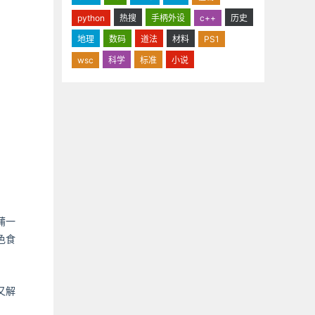
python
热搜
手柄外设
c++
历史
地理
数码
道法
材料
PS1
wsc
科学
标准
小说
蒲一
色食
又解