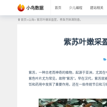
小鸟数据
首页
少儿编程
建站相关
首页
>
山海
> 紫苏叶嫩采盈筐，煮鱼烹鲜满院香。
紫苏叶嫩采
紫苏，一种古老而神奇的植物，起源于亚洲，尤其在
紫色叶片尤为常见，故称“紫苏”。早在汉代，紫苏
饪和药用中发挥了重要作用，还在一些传统节日和习