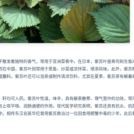
子散发着独特的香气，常用于亚洲菜肴中。在日本，紫苏叶是寿司和生鱼
而在中国，紫苏叶则常用于蒸鱼、炒菜或凉拌菜，增添风味。此外，紫苏
拌或蘸料。紫苏叶还可以泡茶或制作清凉饮料，尤其在夏季，紫苏茶有解暑
、籽均可入药。紫苏叶性温，味辛，具有解表散寒、理气宽中的功效，常
有止咳平喘、润肠通便的作用。现代医学研究表明，紫苏还具有抗炎、抗
中。相传东汉名医华佗曾用紫苏救治过一位因食用螃蟹中毒的少年，此后