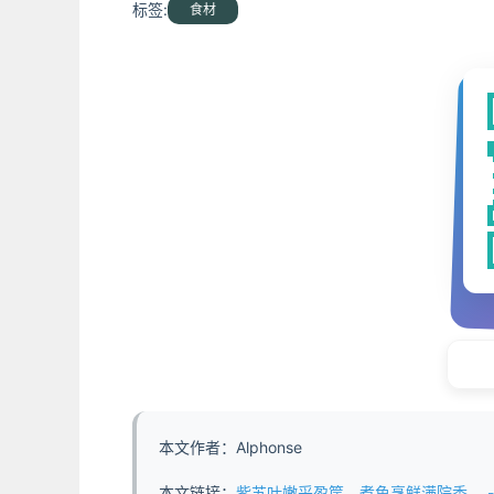
标签:
食材
本文作者：Alphonse
本文链接：
紫苏叶嫩采盈筐，煮鱼烹鲜满院香。 - https:/