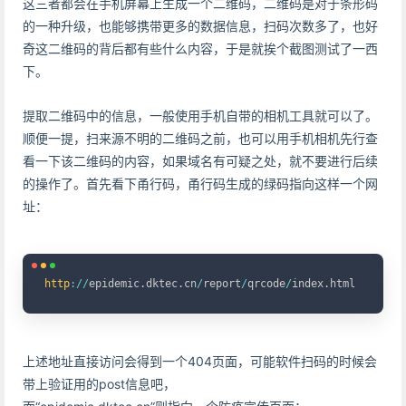
这三者都会在手机屏幕上生成一个二维码，二维码是对于条形码
的一种升级，也能够携带更多的数据信息，扫码次数多了，也好
奇这二维码的背后都有些什么内容，于是就挨个截图测试了一西
下。
提取二维码中的信息，一般使用手机自带的相机工具就可以了。
顺便一提，扫来源不明的二维码之前，也可以用手机相机先行查
看一下该二维码的内容，如果域名有可疑之处，就不要进行后续
的操作了。首先看下甬行码，甬行码生成的绿码指向这样一个网
址：
Copy
http
:
/
/
epidemic
.
dktec
.
cn
/
report
/
qrcode
/
index
.
上述地址直接访问会得到一个404页面，可能软件扫码的时候会
带上验证用的post信息吧，