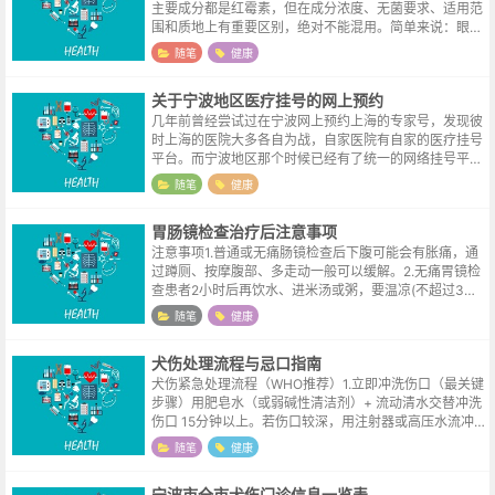
主要成分都是红霉素，但在成分浓度、无菌要求、适用范
围和质地上有重要区别，绝对不能混用。简单来说：眼膏
可以用在皮肤上，但软膏绝对不能用在眼睛里。核心区别
随笔
健康
项目红霉素眼膏红霉素软膏红霉素浓...
关于宁波地区医疗挂号的网上预约
几年前曾经尝试过在宁波网上预约上海的专家号，发现彼
时上海的医院大多各自为战，自家医院有自家的医疗挂号
平台。而宁波地区那个时候已经有了统一的网络挂号平台
（网站形式），时隔多年，连平台名称都已经被博主忘却
随笔
健康
了。微信流行起来之后，网站功能逐渐...
胃肠镜检查治疗后注意事项
注意事项1.普通或无痛肠镜检查后下腹可能会有胀痛，通
过蹲厕、按摩腹部、多走动一般可以缓解。2.无痛胃镜检
查患者2小时后再饮水、进米汤或粥，要温凉(不超过3
0°)。当天不要吃芹菜、韭菜、笋、肉类等粗糙不易消化
随笔
健康
的食物，忌烟酒。当日不宜开车...
犬伤处理流程与忌口指南
犬伤紧急处理流程（WHO推荐）1.立即冲洗伤口（最关键
步骤）用肥皂水（或弱碱性清洁剂）+ 流动清水交替冲洗
伤口 15分钟以上。若伤口较深，用注射器或高压水流冲
洗内部，减少病毒残留。2.消毒处理用碘伏或75%酒精消
随笔
健康
毒伤口（酒精仅适用于浅...
宁波市全市犬伤门诊信息一览表