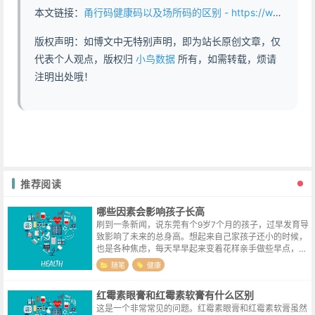
本文链接：
甬行码健康码以及场所码的区别 - https://www.abddb.com/different_of_qrcode.html
版权声明：如博文中无特别声明，即为站长原创文章，仅
代表个人观点，版权归
小鸟数据
所有，如需转载，烦请
注明出处哦！
推荐阅读
哪些因素会影响孩子长高
刷到一条新闻，说东莞有个9岁7个月的孩子，过早发育导
致影响了未来的总身高。想起来自己家孩子还小的时候，
也是各种焦虑，每天早早起来变着花样亲手做些早点，就
希望他能吃得营养均衡一些。推文里列举了一些孩子早熟
随笔
健康
的原因，既然这些原因导致了孩子早...
红霉素眼膏和红霉素软膏有什么区别
这是一个非常常见的问题。红霉素眼膏和红霉素软膏虽然