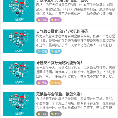
表格中的狂犬病被动免疫制剂（也有医生也称其为血清）
是用于暴露后预防（PEP）的重要生物制品，通过直接提
供中和抗体，在疫苗诱导机体产生主动免疫前快速中和病
毒，填补“免疫空白期”。狂犬病疫苗起效前（通常需7~1
随笔
健康
4天），能由其中和伤口处的病...
支气管炎雾化治疗与常见的用药
做为支气管炎患者本身自然是痛苦难当，如果不幸患者是
个儿童，做家长的在旁边听着这孩子整晚咳得震耳欲聋喘
不过气，虽然熊孩子第二天早上仍然没事人一样跟着你去
拍了个片，医生瞄了一眼检查报告告诉你只是有一点发
随笔
健康
炎，不用过于担心。松一口气之余，总感...
牙髓炎不拔牙光吃药能好吗?
博主脸盘子大，虽然拉低了颜值，但牙齿长得齐整，也算
是因祸得福。可惜年少时不够珍惜，经常熬夜加上不注意
口腔卫生，一把好牌打得稀罕，在尚未不惑的年龄，就战
损了一颗第一磨牙。祸不单行，某天吃工作餐的时候，稍
随笔
健康
一用力，上排的第二前磨牙也劈裂了。...
无碘盐与含碘盐，该怎么选?
自从点开了自制早点的技能树，家里库存的花椒，孜然，
小茴香都一个个派上了用场。眼看着库存渐空，准备在京
东上补购一波。想起来盐罐似乎也见底了，于是顺手搜了
一下食盐，平时都是顺手从超市拿几包，倒也没有特别留
随笔
健康
意是否含碘，于是当含碘盐和无碘盐白...