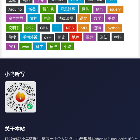
Arduino
域名
薅羊毛
奇思妙想
网购
html
jquery
魔兽世界
文档
电路
法律法规
语文
数学
美食
说明书
PS2
GBA
FC
NDS
MD
值物
python
热搜
手柄外设
c++
历史
地理
数码
道法
材料
PS1
wsc
科学
标准
小说
小鸟听写
关于本站
欢迎光临"小鸟数据"，这是一个个人站点，由管理员Alphonse(luoguoqi@163.c