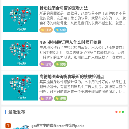
骨骺线闭合与否的查看方法
所谓的骨骺线是一层软骨，这层软骨不同于那种终身不骨
化的软骨，它是用于生长的软骨，就是有它在的一天，就
会不停的继续骨化，从而是我们的长骨不断生长，就是胳
膊，和腿的生长。如果该软骨到一定岁数不完全骨化即骨
随笔
健康
骺线不闭合，那就是有病了，比如巨人...
48小时核酸证明从什么时候开始算
宁波地区推行了应检尽检的政策，出入公共场所需要持4
8小时核酸证明，周边也铺设了很多个核酸检测点，经过
一段时间的压力测试，检测的工作人员练就了一身本领，
往往口罩还没有摘下来，人工作人员已经一套消毒动作做
随笔
健康
完，把检测棒杵到你嘴边了。这周五刚...
高德地图查询离你最近的核酸检测点
其实挺排斥软件频繁升级的，本来用的好好的，结果往往
越升级越卡，有些还附赠几个广告大礼包。高德可以算个
例外，时不时的冒出来一个更利于理解的图形演示，比如
上下高架的分支路线，进出隧道的提示等等。最近推行核
随笔
健康
酸检测的应检尽检，地方上都铺设了大...
最近发布
1
go语言中的错误error与惊恐panic