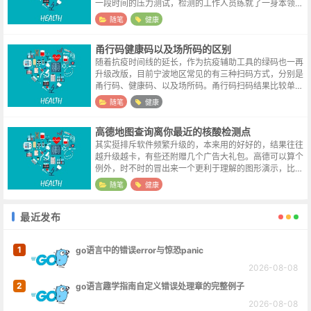
一段时间的压力测试，检测的工作人员练就了一身本领，
往往口罩还没有摘下来，人工作人员已经一套消毒动作做
随笔
健康
完，把检测棒杵到你嘴边了。这周五刚...
甬行码健康码以及场所码的区别
随着抗疫时间线的延长，作为抗疫辅助工具的绿码也一再
升级改版，目前宁波地区常见的有三种扫码方式，分别是
甬行码、健康码、以及场所码。甬行码扫码结果比较单
一，仅显示二维码信息；而健康码会显示用户的核酸检测
随笔
健康
结果信息，同时页面上有行程卡以及疫苗...
高德地图查询离你最近的核酸检测点
其实挺排斥软件频繁升级的，本来用的好好的，结果往往
越升级越卡，有些还附赠几个广告大礼包。高德可以算个
例外，时不时的冒出来一个更利于理解的图形演示，比如
上下高架的分支路线，进出隧道的提示等等。最近推行核
随笔
健康
酸检测的应检尽检，地方上都铺设了大...
最近发布
1
go语言中的错误error与惊恐panic
2026-08-08
2
go语言趣学指南自定义错误处理章的完整例子
2026-08-08