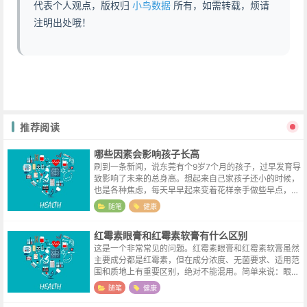
代表个人观点，版权归
小鸟数据
所有，如需转载，烦请
注明出处哦！
推荐阅读
哪些因素会影响孩子长高
刷到一条新闻，说东莞有个9岁7个月的孩子，过早发育导
致影响了未来的总身高。想起来自己家孩子还小的时候，
也是各种焦虑，每天早早起来变着花样亲手做些早点，就
希望他能吃得营养均衡一些。推文里列举了一些孩子早熟
随笔
健康
的原因，既然这些原因导致了孩子早...
红霉素眼膏和红霉素软膏有什么区别
这是一个非常常见的问题。红霉素眼膏和红霉素软膏虽然
主要成分都是红霉素，但在成分浓度、无菌要求、适用范
围和质地上有重要区别，绝对不能混用。简单来说：眼膏
可以用在皮肤上，但软膏绝对不能用在眼睛里。核心区别
随笔
健康
项目红霉素眼膏红霉素软膏红霉素浓...