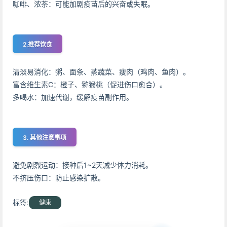
咖啡、浓茶：可能加剧疫苗后的兴奋或失眠。
2.推荐饮食
清淡易消化：粥、面条、蒸蔬菜、瘦肉（鸡肉、鱼肉）。
富含维生素C：橙子、猕猴桃（促进伤口愈合）。
多喝水：加速代谢，缓解疫苗副作用。
3. 其他注意事项
避免剧烈运动：接种后1~2天减少体力消耗。
不挤压伤口：防止感染扩散。
标签:
健康