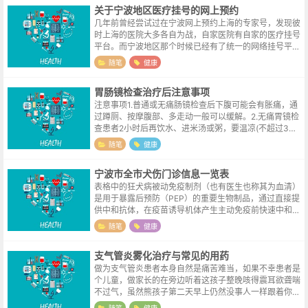
关于宁波地区医疗挂号的网上预约
几年前曾经尝试过在宁波网上预约上海的专家号，发现彼
时上海的医院大多各自为战，自家医院有自家的医疗挂号
平台。而宁波地区那个时候已经有了统一的网络挂号平台
（网站形式），时隔多年，连平台名称都已经被博主忘却
随笔
健康
了。微信流行起来之后，网站功能逐渐...
胃肠镜检查治疗后注意事项
注意事项1.普通或无痛肠镜检查后下腹可能会有胀痛，通
过蹲厕、按摩腹部、多走动一般可以缓解。2.无痛胃镜检
查患者2小时后再饮水、进米汤或粥，要温凉(不超过3
0°)。当天不要吃芹菜、韭菜、笋、肉类等粗糙不易消化
随笔
健康
的食物，忌烟酒。当日不宜开车...
宁波市全市犬伤门诊信息一览表
表格中的狂犬病被动免疫制剂（也有医生也称其为血清）
是用于暴露后预防（PEP）的重要生物制品，通过直接提
供中和抗体，在疫苗诱导机体产生主动免疫前快速中和病
毒，填补“免疫空白期”。狂犬病疫苗起效前（通常需7~1
随笔
健康
4天），能由其中和伤口处的病...
支气管炎雾化治疗与常见的用药
做为支气管炎患者本身自然是痛苦难当，如果不幸患者是
个儿童，做家长的在旁边听着这孩子整晚咳得震耳欲聋喘
不过气，虽然熊孩子第二天早上仍然没事人一样跟着你去
拍了个片，医生瞄了一眼检查报告告诉你只是有一点发