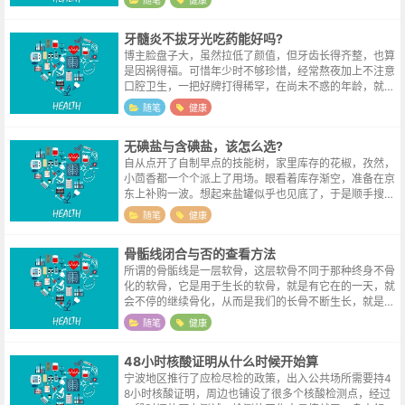
随笔
健康
炎，不用过于担心。松一口气之余，总感...
牙髓炎不拔牙光吃药能好吗?
博主脸盘子大，虽然拉低了颜值，但牙齿长得齐整，也算
是因祸得福。可惜年少时不够珍惜，经常熬夜加上不注意
口腔卫生，一把好牌打得稀罕，在尚未不惑的年龄，就战
损了一颗第一磨牙。祸不单行，某天吃工作餐的时候，稍
随笔
健康
一用力，上排的第二前磨牙也劈裂了。...
无碘盐与含碘盐，该怎么选?
自从点开了自制早点的技能树，家里库存的花椒，孜然，
小茴香都一个个派上了用场。眼看着库存渐空，准备在京
东上补购一波。想起来盐罐似乎也见底了，于是顺手搜了
一下食盐，平时都是顺手从超市拿几包，倒也没有特别留
随笔
健康
意是否含碘，于是当含碘盐和无碘盐白...
骨骺线闭合与否的查看方法
所谓的骨骺线是一层软骨，这层软骨不同于那种终身不骨
化的软骨，它是用于生长的软骨，就是有它在的一天，就
会不停的继续骨化，从而是我们的长骨不断生长，就是胳
膊，和腿的生长。如果该软骨到一定岁数不完全骨化即骨
随笔
健康
骺线不闭合，那就是有病了，比如巨人...
48小时核酸证明从什么时候开始算
宁波地区推行了应检尽检的政策，出入公共场所需要持4
8小时核酸证明，周边也铺设了很多个核酸检测点，经过