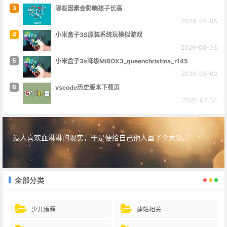
3
哪些因素会影响孩子长高
2026-08-05
4
小米盒子3S原装系统玩模拟游戏
2026-08-03
5
小米盒子3s降级MiBOX3_queenchristina_r145
2026-08-02
6
vscode历史版本下载页
2026-07-31
没人喜欢血淋淋的现实，于是便给自己他人画了个大饼。
全部分类
少儿编程
建站相关