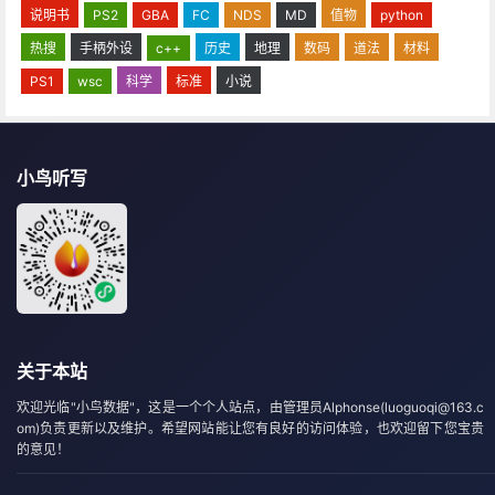
说明书
PS2
GBA
FC
NDS
MD
值物
python
热搜
手柄外设
c++
历史
地理
数码
道法
材料
PS1
wsc
科学
标准
小说
小鸟听写
关于本站
欢迎光临"小鸟数据"，这是一个个人站点，由管理员Alphonse(luoguoqi@163.c
om)负责更新以及维护。希望网站能让您有良好的访问体验，也欢迎留下您宝贵
的意见！