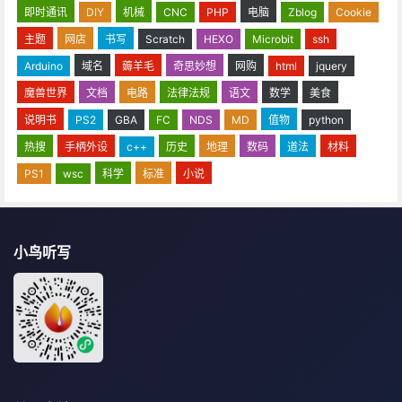
即时通讯
DIY
机械
CNC
PHP
电脑
Zblog
Cookie
主题
网店
书写
Scratch
HEXO
Microbit
ssh
Arduino
域名
薅羊毛
奇思妙想
网购
html
jquery
魔兽世界
文档
电路
法律法规
语文
数学
美食
说明书
PS2
GBA
FC
NDS
MD
值物
python
热搜
手柄外设
c++
历史
地理
数码
道法
材料
PS1
wsc
科学
标准
小说
小鸟听写