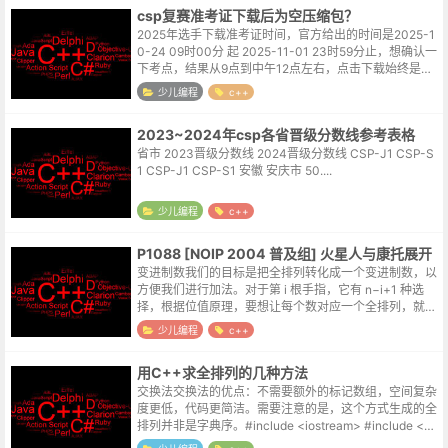
csp复赛准考证下载后为空压缩包？
2025年选手下载准考证时间，官方给出的时间是2025-1
0-24 09时00分 起 2025-11-01 23时59分止，想确认一
下考点，结果从9点到中午12点左右，点击下载始终是一
个空压缩包，直接打了noi官网底部的联系电话。接电...
少儿编程
c++
2023~2024年csp各省晋级分数线参考表格
省市 2023晋级分数线 2024晋级分数线 CSP-J1 CSP-S
1 CSP-J1 CSP-S1 安徽 安庆市 50....
少儿编程
c++
P1088 [NOIP 2004 普及组] 火星人与康托展开
变进制数我们的目标是把全排列转化成一个变进制数，以
方便我们进行加法。对于第 i 根手指，它有 n−i+1 种选
择，根据位值原理，要想让每个数对应一个全排列，就要
让这一位数是 n−i+1 进制的。那么，整个过程分为三步：
少儿编程
c++
将火星数变成变进...
用C++求全排列的几种方法
交换法交换法的优点：不需要额外的标记数组，空间复杂
度更低，代码更简洁。需要注意的是，这个方式生成的全
排列并非是字典序。#include <iostream> #include <al
gorithm> using...