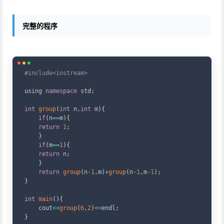
完整的程序
Copy
#include<iostream>
using 
namespace
std
;
int
group
(
int
 n
,
int
 m
)
{
if
(
n
==
m
)
{
return
1
;
}
if
(
m
==
1
)
{
return
 n
;
}
return
group
(
n
-
1
,
m
)
+
group
(
n
-
1
,
m
-
1
)
;
}
int
main
(
)
{
    cout
<<
group
(
6
,
2
)
<<
endl
;
}