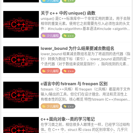
少儿编程
c++
关于 c++ 中的 unique() 函数
unique() 是C++标准库中一个非常实用的算法，用于去除
相邻的重复元素。使用它之前需要先引入必须包含的头文
件：#include<algorithm>基本语法#include <algorithm
> // ...
少儿编程
c++
lower_bound 为什么结果要减去数组名
lower_bound 结果减去数组名是为了将返回的迭代器（指
针）转换为数组下标（索引）。lower_bound 返回的是一
个迭代器（对于数组来说就是指针），指向找到的元素位
置。int arr[] = {10, 20, 30, 40,...
少儿编程
c++
c语言中的 fstream 与 freopen 区别
fstream（C++风格）和 freopen（C风格）都是用于文件
输入/输出的工具，但它们在设计理念、用法和灵活性上
有根本性的区别。核心概览 特性fstream (C++)freopen
(C)所属语言标准C++C编程范式面向对象 ...
少儿编程
c++
c++面向对象--类的学习笔记
在学习类之前，相信很多人跟博主一样，已经学习过结构
体。在 C++ 中，struct 和 class 的区别非常小，几乎只