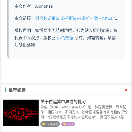
本文作者：Alphonse
本文链接：
组合数逆推公式-利用c++求组合数 - https://www.abddb.com/cpp_count_combinatorial_number.html
版权声明：如博文中无特别声明，即为站长原创文章，仅
代表个人观点，版权归
小鸟数据
所有，如需转载，烦请
注明出处哦！
推荐阅读
关于位运算中异或的复习
异或（XOR，eXclusive OR）是一种逻辑运算，简单记
作：相同为 0，不同为 1。依稀记得洛谷有条有趣的评论
叫：“异或就是见不得别人成双成对”。真值表输入 A输入
B输出 (A XOR B)000011101110 常见用途开...
少儿编程
c++