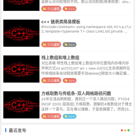
是默认访问权限的不同。默认访问权限/继承权限：struct
的默认成员访问权限和默认继承方式都是 public。c...
少儿编程
c++
c++ 链表类简易模板
#include<iostream> using namespace std; int n,a,v1,v
2; template<typename T> class LinkList{ private: ...
少儿编程
c++
栈上数组和堆上数组
对比表格 特性栈上数组堆上数组内存位置栈内存堆内存
声明方式int arr[10];int* arr = new int[10];生命周期所在
作用域结束自动释放需要手动delete[]释放大小确定编译
时确定（必须是常量）运行时确定（可以...
少儿编程
c++
方格取数与传纸条-双人网格路径问题
24年在洛谷刷刷题，遇到过一个双人路径问题，P1004
[NOIP 2000 提高组] 方格取数，题解的4维数组对于博主
这样一个菜鸟，实在难以理解，于是就搁置了。然而25年
的时候又遇到了P1006 [NOIP 2008 提高组] 传纸...
少儿编程
c++
最近发布