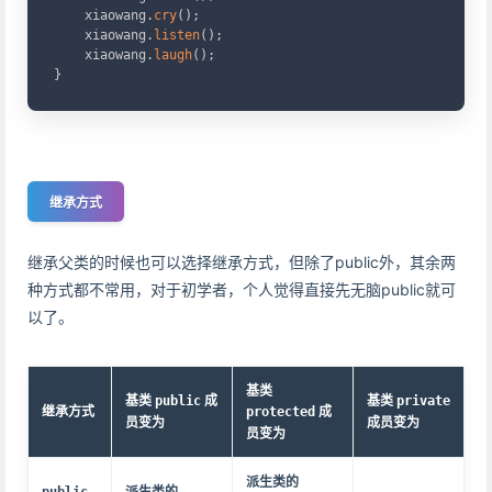
    xiaowang
.
cry
(
)
;
    xiaowang
.
listen
(
)
;
    xiaowang
.
laugh
(
)
;
}
继承方式
继承父类的时候也可以选择继承方式，但除了public外，其余两
种方式都不常用，对于初学者，个人觉得直接先无脑public就可
以了。
基类
基类
成
基类
public
private
继承方式
成
protected
员变为
成员变为
员变为
派生类的
派生类的
public