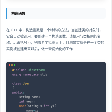
构造函数
在 C++ 中，构造函数是一个特殊的方法，当创建类的对象时，
它会自动被调用。要创建一个构造函数，请使用与类相同的名
称，后跟括号 ()，别看名字挺高大上，目测其实就是在一个类的
实例被创建出来以后，做一些初始化的工作：
Copy
#
include
<iostream>
using
namespace
 std
;
class
User
{
public
:
    string name
;
int
 year
;
User
(
string x
,
int
 y
)
{
        name
=
x
;