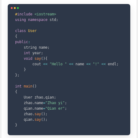
Copy
#
include
<iostream>
using
namespace
 std
;
class
User
{
public
:
    string name
;
int
 year
;
void
say
(
)
{
        cout 
<<
"Hello "
<<
 name 
<<
"!"
<<
 endl
;
}
}
;
int
main
(
)
{
    User zhao
,
qian
;
    zhao
.
name
=
"Zhao yi"
;
    qian
.
name
=
"Qian er"
;
    zhao
.
say
(
)
;
    qian
.
say
(
)
;
}