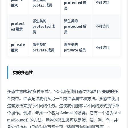
成
不可访问
protected
成员
继承
public
员
派生类的
派生类的
protect
成
成
不可访问
protected
protected
继承
ed
员
员
派生类的
派生类的
private
不可访问
成员
成员
继承
private
private
类的多态性
多态性意味着“多种形式”，它出现在我们通过继承相互关联的多
个类中。继承允许我们从另一个类继承属性和方法。多态性使用
这些方法来执行不同的任务。这使我们能够以不同的方式执行单
个操作。例如，考虑一个名为 Animal 的基类，它有一个名为 Ani
malSound() 的方法。动物的派生类可以是猪、猫、狗、鸟 - 并
且它们也有自己的动物声音实现（猪叫声和猫喵叫声等）：