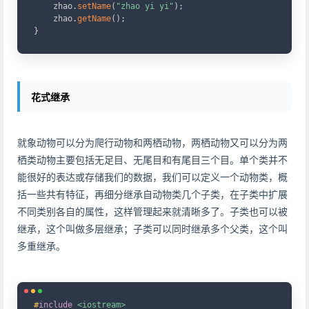
    zhao
.
setName
(
"zhao yi yi"
)
;
    zhao
.
getName
(
)
;
}
花式继承
就象动物可以分为爬行动物和两栖动物，两栖动物又可以分为两
栖类动物主要包括无足目、无尾目和有尾目三个目。单个类并不
能很好的表达或存储我们的数据，我们可以定义一个动物类，概
括一些共有特征，再细分继承自动物类几个子类，在子类中扩展
不同类别各自的属性，这样管理起来就清晰多了。子类也可以被
继承，这个叫做多层继承；子类可以同时继承多个父类，这个叫
多重继承。
Copy
#
include
<iostream>