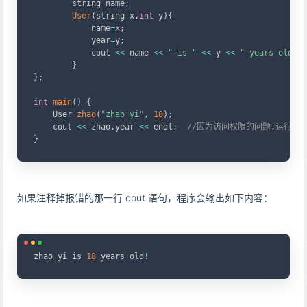
        string name
;
User
(
string x
,
int
 y
)
{
            name
=
x
;
            year
=
y
;
            cout 
<<
 name 
<<
" is "
<<
 y 
<<
" years old!"
}
}
;
int
main
(
)
{
    User 
zhao
(
"zhao yi"
,
18
)
;
    cout 
<<
 zhao
.
year 
<<
 endl
;
//因为访问权限的问题,运行到
}
如果注释掉报错的那一行 cout 语句，程序会输出如下内容：
Copy
zhao yi is 
18
 years old
!