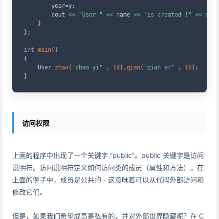
        year
=
y
;
        cout 
<<
"User "
<<
 name 
<<
"is created !"
<<
 endl
}
}
;
int
main
(
)
{
    User 
zhao
(
"zhao yi"
,
18
)
,
qian
(
"qian er"
,
16
)
;
}
访问权限
上面的程序中出现了一个关键字 “public”。public 关键字是访问
说明符。访问说明符定义如何访问类的成员（属性和方法）。在
上面的例子中，成员是公共的 - 这意味着可以从代码外部访问和
修改它们。
但是，如果我们希望成员是私有的，并对外部世界隐藏呢？在 C