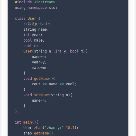
#
include
<iostream>
using
namespace
 std
;
class
User
{
//默认private
    string name
;
int
 year
;
bool
 male
;
public
:
User
(
string n 
,
int
 y
,
bool
 m
)
{
        name
=
n
;
        year
=
y
;
        male
=
m
;
}
void
getName
(
)
{
        cout 
<<
 name 
<<
 endl
;
}
void
setName
(
string n
)
{
        name
=
n
;
}
}
;
int
main
(
)
{
    User 
zhao
(
"zhao yi"
,
18
,
1
)
;
    zhao
.
getName
(
)
;