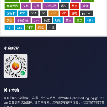
魔兽世界
文档
电路
法律法规
语文
数学
美食
说明书
PS2
GBA
FC
NDS
MD
值物
python
热搜
手柄外设
c++
历史
地理
数码
道法
材料
PS1
wsc
科学
标准
小说
小鸟听写
关于本站
欢迎光临"小鸟数据"，这是一个个人站点，由管理员Alphonse(luoguoqi@163.c
om)负责更新以及维护。希望网站能让您有良好的访问体验，也欢迎留下您宝贵