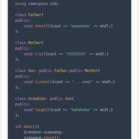
using
namespace
 std
;
class
Father
{
public
:
void
shout
(
)
{
cout 
<<
"waoooooo"
<<
 endl
;
}
}
;
class
Mother
{
public
:
void
cry
(
)
{
cout 
<<
"55555555"
<<
 endl
;
}
}
;
class
Son
:
public
Father
,
public
Mother
{
public
:
void
listen
(
)
{
cout 
<<
"....enen"
<<
 endl
;
}
}
;
class
Grandson
:
public
Son
{
public
:
void
laugh
(
)
{
cout 
<<
"hahahaha"
<<
 endl
;
}
}
;
int
main
(
)
{
    Grandson xiaowang
;
    xiaowang
.
shout
(
)
;