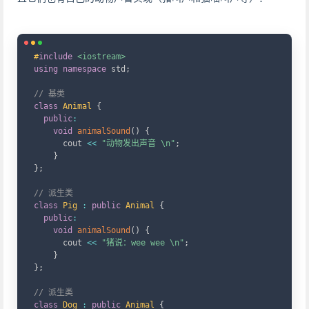
Copy
#
include
<iostream>
using
namespace
 std
;
// 基类
class
Animal
{
public
:
void
animalSound
(
)
{
      cout 
<<
"动物发出声音 \n"
;
}
}
;
// 派生类
class
Pig
:
public
Animal
{
public
:
void
animalSound
(
)
{
      cout 
<<
"猪说：wee wee \n"
;
}
}
;
// 派生类
class
Dog
:
public
Animal
{