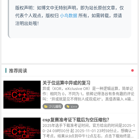
版权声明：如博文中无特别声明，即为站长原创文章，仅
代表个人观点，版权归
小鸟数据
所有，如需转载，烦请
注明出处哦！
推荐阅读
关于位运算中异或的复习
异或（XOR，eXclusive OR）是一种逻辑运算，简单记
作：相同为 0，不同为 1。依稀记得洛谷有条有趣的评论
叫：“异或就是见不得别人成双成对”。真值表输入 A输入
B输出 (A XOR B)000011101110 常见用途开...
少儿编程
c++
csp复赛准考证下载后为空压缩包？
2025年选手下载准考证时间，官方给出的时间是2025-1
0-24 09时00分 起 2025-11-01 23时59分止，想确认一
下考点，结果从9点到中午12点左右，点击下载始终是一