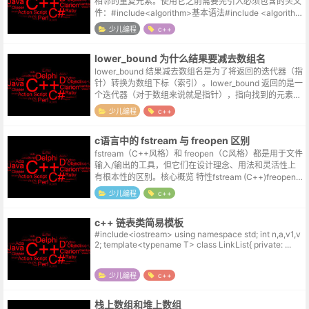
相邻的重复元素。使用它之前需要先引入必须包含的头文
件：#include<algorithm>基本语法#include <algorithm
> // ...
少儿编程
c++
lower_bound 为什么结果要减去数组名
lower_bound 结果减去数组名是为了将返回的迭代器（指
针）转换为数组下标（索引）。lower_bound 返回的是一
个迭代器（对于数组来说就是指针），指向找到的元素位
置。int arr[] = {10, 20, 30, 40,...
少儿编程
c++
c语言中的 fstream 与 freopen 区别
fstream（C++风格）和 freopen（C风格）都是用于文件
输入/输出的工具，但它们在设计理念、用法和灵活性上
有根本性的区别。核心概览 特性fstream (C++)freopen
(C)所属语言标准C++C编程范式面向对象 ...
少儿编程
c++
c++ 链表类简易模板
#include<iostream> using namespace std; int n,a,v1,v
2; template<typename T> class LinkList{ private: ...
少儿编程
c++
栈上数组和堆上数组