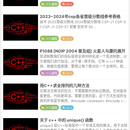
个空压缩包，直接打了noi官网底部的联系电话。接电...
少儿编程
c++
2023~2024年csp各省晋级分数线参考表格
省市 2023晋级分数线 2024晋级分数线 CSP-J1 CSP-S
1 CSP-J1 CSP-S1 安徽 安庆市 50....
少儿编程
c++
P1088 [NOIP 2004 普及组] 火星人与康托展开
变进制数我们的目标是把全排列转化成一个变进制数，以
方便我们进行加法。对于第 i 根手指，它有 n−i+1 种选
择，根据位值原理，要想让每个数对应一个全排列，就要
让这一位数是 n−i+1 进制的。那么，整个过程分为三步：
少儿编程
c++
将火星数变成变进...
用C++求全排列的几种方法
交换法交换法的优点：不需要额外的标记数组，空间复杂
度更低，代码更简洁。需要注意的是，这个方式生成的全
排列并非是字典序。#include <iostream> #include <al
gorithm> using...
少儿编程
c++
关于 c++ 中的 unique() 函数
unique() 是C++标准库中一个非常实用的算法，用于去除