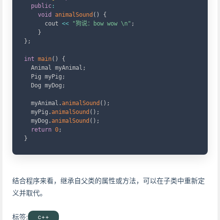
public
:
void
animalSound
(
)
{
      cout 
<<
"狗说：bow wow \n"
;
}
}
;
int
main
(
)
{
  Animal myAnimal
;
  Pig myPig
;
  Dog myDog
;
  myAnimal
.
animalSound
(
)
;
  myPig
.
animalSound
(
)
;
  myDog
.
animalSound
(
)
;
return
0
;
}
结合程序来看，继承自父类的属性或方法，可以在子类中重新定
义并取代。
标签:
c++