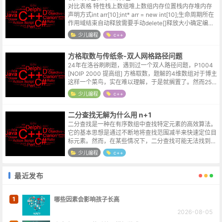
对比表格 特性栈上数组堆上数组内存位置栈内存堆内存
声明方式int arr[10];int* arr = new int[10];生命周期所在
作用域结束自动释放需要手动delete[]释放大小确定编译
时确定（必须是常量）运行时确定（可以...
少儿编程
c++
方格取数与传纸条-双人网格路径问题
24年在洛谷刷刷题，遇到过一个双人路径问题，P1004
[NOIP 2000 提高组] 方格取数，题解的4维数组对于博主
这样一个菜鸟，实在难以理解，于是就搁置了。然而25年
的时候又遇到了P1006 [NOIP 2008 提高组] 传纸...
少儿编程
c++
二分查找无解为什么用 n+1
二分查找是一种在有序数组中查找特定元素的高效算法。
它的基本思想是通过不断地将查找范围减半来快速定位目
标元素。然而，在某些情况下，二分查找可能无法找到目
标元素，这时就需要处理无解的情况。关于二分查找无解
少儿编程
c++
时使用 n+1 的原因，可以从以下...
最近发布
1
哪些因素会影响孩子长高
2026-08-05