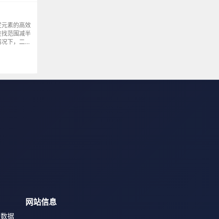
定元素的高效
查找范围减半
情况下，二分
需要处理无解
1 的原因，可
网站信息
鸟数据