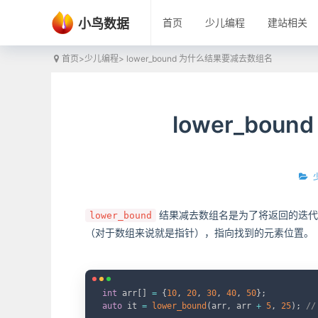
小鸟数据
首页
少儿编程
建站相关
首页
>
少儿编程
> lower_bound 为什么结果要减去数组名
lower_bo
结果减去数组名是为了将返回的迭代
lower_bound
（对于数组来说就是指针），指向找到的元素位置。
int
 arr
[
]
=
{
10
,
20
,
30
,
40
,
50
}
;
auto
 it 
=
lower_bound
(
arr
,
 arr 
+
5
,
25
)
;
/