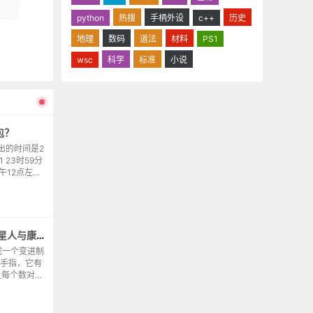
python
热搜
手柄外设
c++
历史
地理
数码
道法
材料
PS1
wsc
科学
标准
小说
包？
出的时间是2
01 23时59分
午12点左
打了noi
P1088 [NOIP 2004 普及组] 火星人与康托展开
成一个变进制
根手指，它有
让每个数对应
1 进制的。那
进...