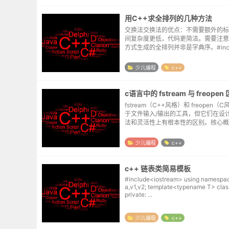
用C++求全排列的几种方法
交换法交换法的优点：不需要额外的标
间复杂度更低，代码更简洁。需要注意
方式生成的全排列并非是字典序。#include
eam> #include <algorithm> using...
少儿编程
c++
c语言中的 fstream 与 freopen
fstream（C++风格）和 freopen
于文件输入/输出的工具，但它们在设
法和灵活性上有根本性的区别。核心概览 
eam (C++)freopen (C)所属语言标
式面向对象 ...
少儿编程
c++
c++ 链表类简易模板
#include<iostream> using namespace std;
a,v1,v2; template<typename T> class LinkList{
private: ...
少儿编程
c++