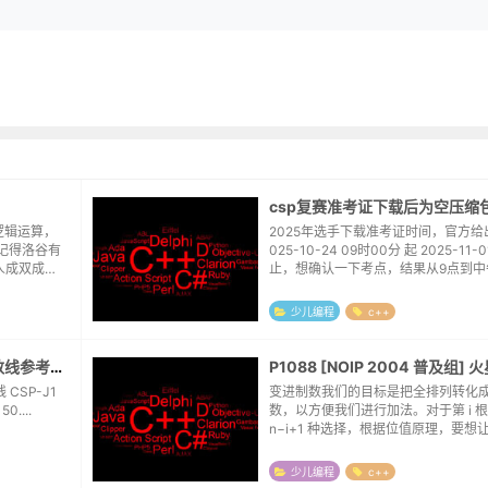
csp复赛准考证下载后为空压缩
种逻辑运算，
2025年选手下载准考证时间，官方给
稀记得洛谷有
025-10-24 09时00分 起 2025-11-
人成双成
止，想确认一下考点，结果从9点到中
)0000111
右，点击下载始终是一个空压缩包，直接
官网底部的联系电话。接电...
少儿编程
c++
2023~2024年csp各省晋级分数线参考表格
变进制数我们的目标是把全排列转化
CSP-S1 CSP-J1 CSP-S1 安徽 安庆市 50....
数，以方便我们进行加法。对于第 i 
n−i+1 种选择，根据位值原理，要想
一个全排列，就要让这一位数是 n−i+
么，整个过程分为三步：将火星数变成变
少儿编程
c++