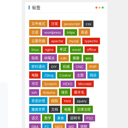
标签
文件格式
日常
javascript
css
日语
wordpress
https
英语
云服务器
apache
mysql
typecho
linux
nginx
考试
excel
office
指南
树莓派
cdn
健康
seo
即时通讯
DIY
机械
CNC
PHP
电脑
Zblog
Cookie
主题
网店
书写
Scratch
HEXO
Microbit
ssh
Arduino
域名
薅羊毛
奇思妙想
网购
html
jquery
魔兽世界
文档
电路
法律法规
语文
数学
美食
说明书
PS2
GBA
FC
NDS
MD
值物