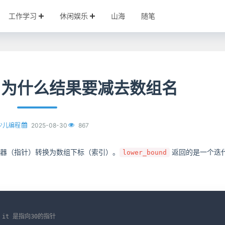
工作学习
休闲娱乐
山海
随笔
und 为什么结果要减去数组名
2025-08-30
867
少儿编程
器（指针）转换为数组下标（索引）。
返回的是一个迭
lower_bound
C
/ it 是指向30的指针