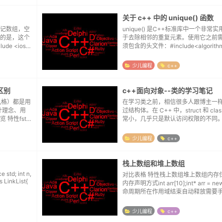
关于 c++ 中的 unique() 函数
记数组，空
unique() 是C++标准库中一个非常
的是，这个
于去除相邻的重复元素。使用它之前
 <iostr
须包含的头文件：#include<algori
#include <algorithm> // ...
少儿编程
c++
 区别
c++面向对象--类的学习笔记
（C风格）都是用
在学习类之前，相信很多人跟博主一
计理念、用
过结构体。在 C++ 中，struct 和 cla
特性fstr
常小，几乎只是默认访问权限的不同
准C++C编程范
限/继承权限：struct 的默认成员访
承方式都是 public。c...
少儿编程
c++
栈上数组和堆上数组
 int n,
对比表格 特性栈上数组堆上数组内存
内存声明方式int arr[10];int* arr = new
命周期所在作用域结束自动释放需要手动de
释放大小确定编译时确定（必须是常
定（可以...
少儿编程
c++