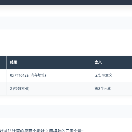
结果
含义
(内存地址)
无实际意义
0x7ffd42a
(整数索引)
第3个元素
2
）。指针减法计算的是两个指针之间相差的元素个数：