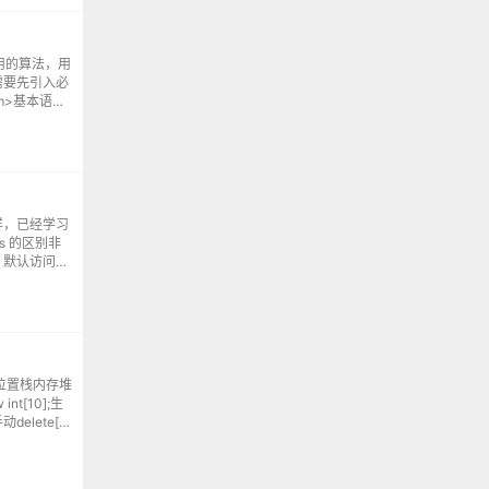
实用的算法，用
需要先引入必
thm>基本语法
样，已经学习
ss 的区别非
。默认访问权
问权限和默认继
位置栈内存堆
 int[10];生
lete[]
量）运行时确