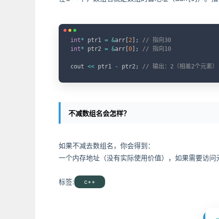
int
*
 ptr1 
=
&
arr
[
2
]
;
// 指向30
int
*
 ptr2 
=
&
arr
[
0
]
;
// 指向10
cout 
<<
 ptr1 
-
 ptr2
;
// 输出：2（相差2个元素）
不减数组名会怎样？
如果不减去数组名，你会得到：
一个内存地址（没有实际使用价值），如果需要访问元素
标签:
c++