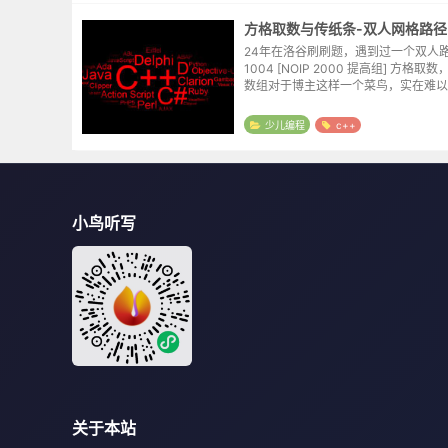
方格取数与传纸条-双人网格路径
24年在洛谷刷刷题，遇到过一个双人
1004 [NOIP 2000 提高组] 方格取
数组对于博主这样一个菜鸟，实在难以
就搁置了。然而25年的时候又遇到了P100
2008 提高组] 传纸...
少儿编程
c++
小鸟听写
关于本站