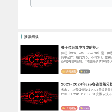
推荐阅读
关于位运算中异或的复习
异或（XOR，eXclusive OR）是一
简单记作：相同为 0，不同为 1。依
条有趣的评论叫：“异或就是见不得别
对”。真值表输入 A输入 B输出 (A XOR B
01110 常见用途开...
少儿编程
c++
省市 2023晋级分数线 2024晋级分数线 CSP-J1
少儿编程
c++