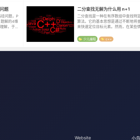
问题
二分查找无解为什么用 n+1
路径问题，P
二分查找是一种在有序数组中查找特
数，题解的4维
算法。它的基本思想是通过不断地将
理解，于是
来快速定位目标元素。然而，在某些
6 [NOIP
查找可能无法找到目标元素，这时就
的情况。关于二分查找无解时使用 n+
少儿编程
c++
以从以下...
Website
小