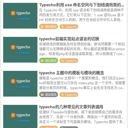
Typecho利用 use 命名空间与下划线调用类的区别
在 Typecho 中，利用 use 语法和下划线调用类是两种不
同的类引用方式，它们有以下区别：1. use 语句use 是 P
HP 的命名空间引入机制，用于在当前文件中引入其他命
名空间的类：use Typecho\Db; use T...
建站相关
typecho
typecho前端实现站点语言的切换
前端修改的数据能及时反馈到后端，那当然需要一个前后
端都可以无障碍读取的东西，所以最初是想要用localstor
age，但发现php无法直接读取其值，所以就换成了cooki
e。前端通过js来设置参数值：document.cookie='...
建站相关
typecho
typecho 主题中的模板与模块的概念
模板是 typecho 主题中一个重要的概念，我们说过typec
ho的极简主题可以只存在 index.php 这一个文件，但需要
展现分类页的时候，typecho事实上会先去寻找名为 cate
gory.php 的分类页模板，文章页当然也...
建站相关
typecho
typecho的几种常见的文章列表调用
处理好了header与面包屑，接下来就按照自己的需求自
由发挥了，先放一个分类列表，再挑出一个喜欢的标签，
自定义一个该标签下内容展示模块。Typecho 提供了多
种文章循环方式，以下是常用的几种方法：标准文章循环