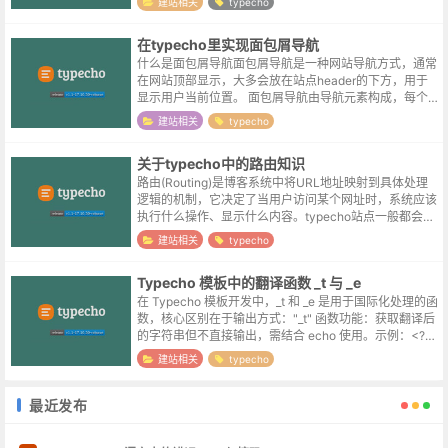
建站相关
typecho
<?php whi...
在typecho里实现面包屑导航
什么是面包屑导航面包屑导航是一种网站导航方式，通常
在网站顶部显示，大多会放在站点header的下方，用于
显示用户当前位置。 面包屑导航由导航元素构成，每个
元素代表一个网站导航项，各个元素通常包含对应链接，
建站相关
typecho
供用户跳转。面包屑导航示例首页...
关于typecho中的路由知识
路由(Routing)是博客系统中将URL地址映射到具体处理
逻辑的机制，它决定了当用户访问某个网址时，系统应该
执行什么操作、显示什么内容。typecho站点一般都会开
启伪静态，伪静态通过URL重写将"漂亮"的URL映射到实
建站相关
typecho
际的文件路径...
Typecho 模板中的翻译函数 _t 与 _e
在 Typecho 模板开发中，_t 和 _e 是用于国际化处理的函
数，核心区别在于输出方式："_t" 函数‌‌功能‌：获取翻译后
的字符串但不直接输出，需结合 echo 使用。‌示例‌：<?ph
p echo _t('欢迎语');...
建站相关
typecho
最近发布