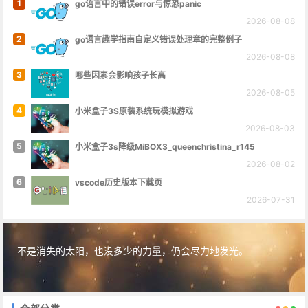
1
go语言中的错误error与惊恐panic
2026-08-08
2
go语言趣学指南自定义错误处理章的完整例子
2026-08-08
3
哪些因素会影响孩子长高
2026-08-05
4
小米盒子3S原装系统玩模拟游戏
2026-08-03
5
小米盒子3s降级MiBOX3_queenchristina_r145
2026-08-02
6
vscode历史版本下载页
2026-07-31
不是消失的太阳，也没多少的力量，仍会尽力地发光。