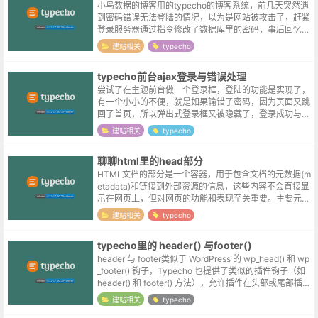
小鸟数据的博客用的typecho的博客系统，前几天突然遇
到密码错误无法登陆的情况，以为是网站被攻击了，赶紧
登录服务器通过指令修改了数据库里的密码，事后回忆似
乎是自己在公司修改过密码，但忘记在家里更新浏览器自
建站相关
typecho
动保存的密码所导致的 T_T...
typecho前台ajax登录与错误处理
尝试了在主题前台做一个登录框，登陆的功能是实现了，
有一个小小的不便，就是如果输错了密码，因为页面又跳
回了首页，所以弹出式登录框又被隐藏了，登录成功与否
不够明显，二次登录的场合操作也较繁琐，所以想实现前
建站相关
typecho
台以ajax的方式登录。实现aja...
聊聊html里的head部分
HTML文档的部分是一个容器，用于包含文档的元数据(m
etadata)和链接到外部资源的信息，这些内容不会直接显
示在网页上，但对网页的功能和表现至关重要。主要元素
和功能1. 基础元素<title>: 定义文档标题，显示在浏...
建站相关
typecho
typecho里的 header() 与footer()
header 与 footer类似于 WordPress 的 wp_head() 和 wp
_footer() 钩子，Typecho 也提供了类似的插件钩子（如
header() 和 footer() 方法），允许插件在头部或尾部插入
内...
建站相关
typecho