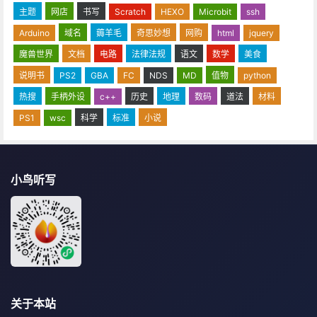
主题
网店
书写
Scratch
HEXO
Microbit
ssh
Arduino
域名
薅羊毛
奇思妙想
网购
html
jquery
魔兽世界
文档
电路
法律法规
语文
数学
美食
说明书
PS2
GBA
FC
NDS
MD
值物
python
热搜
手柄外设
c++
历史
地理
数码
道法
材料
PS1
wsc
科学
标准
小说
小鸟听写
关于本站