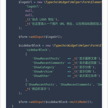
    $logoUrl 
=
new
\
Typecho
\
Widget
\
Helper
\
Form
\
Element
\
Te
'logoUrl'
,
null
,
null
,
_t
(
'站点 LOGO 地址'
)
,
_t
(
'在这里填入一个图片 URL 地址, 以在网站标题前加上一个 L
)
;
    $form
-
>
addInput
(
$logoUrl
)
;
    $sidebarBlock 
=
new
\
Typecho
\
Widget
\
Helper
\
Form
\
Eleme
'sidebarBlock'
,
[
'ShowRecentPosts'
=>
_t
(
'显示最新文章'
)
,
'ShowRecentComments'
=>
_t
(
'显示最近回复'
)
,
'ShowCategory'
=>
_t
(
'显示分类'
)
,
'ShowArchive'
=>
_t
(
'显示归档'
)
,
'ShowOther'
=>
_t
(
'显示其它杂项'
)
]
,
[
'ShowRecentPosts'
,
'ShowRecentComments'
,
'ShowCa
_t
(
'侧边栏显示'
)
)
;
    $form
-
>
addInput
(
$sidebarBlock
-
>
multiMode
(
)
)
;
}