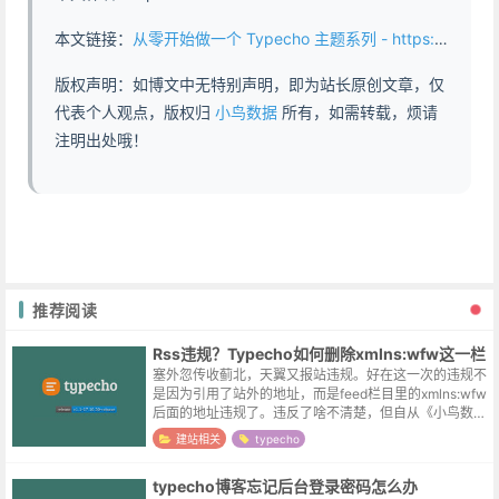
本文链接：
从零开始做一个 Typecho 主题系列 - https://www.abddb.com/Starting_from_scratch_to_create_a_Typecho_theme.html
版权声明：如博文中无特别声明，即为站长原创文章，仅
代表个人观点，版权归
小鸟数据
所有，如需转载，烦请
注明出处哦！
推荐阅读
Rss违规？Typecho如何删除xmlns:wfw这一栏
塞外忽传收蓟北，天翼又报站违规。好在这一次的违规不
是因为引用了站外的地址，而是feed栏目里的xmlns:wfw
后面的地址违规了。违反了啥不清楚，但自从《小鸟数
据》网站搬至阿里云之后，日均流量本身已经是个位数，
建站相关
typecho
删除这一行不说无关痛痒吧...
typecho博客忘记后台登录密码怎么办