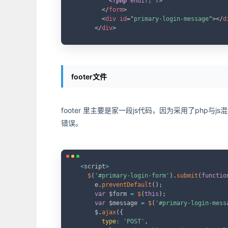
<?php
endif
;
?>
</
form
>
<
div
id
=
"
primary-login-message
"
>
</
d
</
div
>
footer文件
footer 里主要是家一段js代码，因为采用了php
错误。
<
script
>
$
(
'#primary-login-form'
)
.
submit
(
functio
      e
.
preventDefault
(
)
;
var
 $form 
=
$
(
this
)
;
var
 $message 
=
$
(
'#primary-login-mess
      $
.
ajax
(
{
type
:
'POST'
,