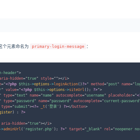
这个元素命名为
：
primary-login-message
C
n-header
"
>
aria-hidden
=
"
true
"
style
=
"
"
>
</
i
>
n
=
"
<?php
$this
->
options
->
loginAction
(
)
?>
"
method
=
"
post
"
name
=
"
lo
r
"
value
=
"
<?php
$this
->
options
->
siteUrl
(
)
;
?>
"
>
"
type
=
"
text
"
name
=
"
name
"
autocomplete
=
"
username
"
placeholder
=
"
<
"
type
=
"
password
"
name
=
"
password
"
autocomplete
=
"
current-password
type
=
"
submit
"
>
<?=
_t
(
'登录'
)
?>
</
button
>
gister
)
:
?>
aria-hidden
=
"
true
"
>
</
i
>
->
adminUrl
(
'register.php'
)
;
?>
"
target
=
"
_blank
"
rel
=
"
noopener no