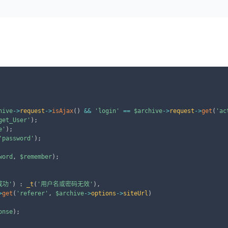
C
hive
->
request
->
isAjax
(
)
&&
'login'
==
$archive
->
request
->
get
(
'ac
get_User'
)
;
e'
)
;
'password'
)
;
word
,
$remember
)
;
成功'
)
:
_t
(
'用户名或密码无效'
)
,
>
get
(
'referer'
,
$archive
->
options
->
siteUrl
)
onse
)
;