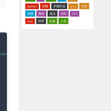
python
热搜
手柄外设
c++
历史
地理
数码
道法
材料
PS1
wsc
科学
标准
小说
opy
tion'
)
)
{