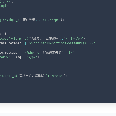
(); ?>'
,
login'
,
g"><?php _e('
正在登录
...
'); ?></p>'
)
;
s
)
{
ccess"><?php _e('
登录成功，正在跳转
...
'); ?></p>'
)
;
onse
.
referer 
||
'<?php $this->options->siteUrl(); ?>'
;
se
.
message 
:
'<?php _e('
登录请求失败
'); ?>'
;
ror">'
+
 msg 
+
'</p>'
)
;
><?php _e('
请求出错，请重试
'); ?></p>'
)
;