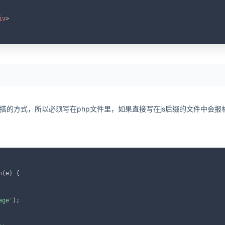
iv
>
与js混搭的方式，所以必须写在php文件里，如果直接写在js后缀的文件中会报
C
n
(
e
)
{
age'
)
;