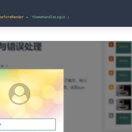
beforeRender
=
'themeHandleLogin'
;