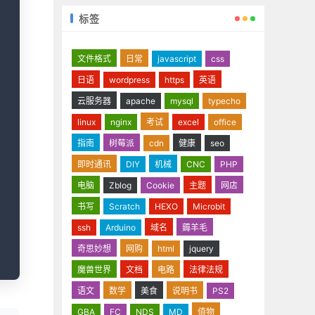
标签
文件格式
日常
javascript
css
日语
wordpress
https
英语
云服务器
apache
mysql
typecho
linux
nginx
考试
excel
office
指南
树莓派
cdn
健康
seo
即时通讯
DIY
机械
CNC
PHP
电脑
Zblog
Cookie
主题
网店
书写
Scratch
HEXO
Microbit
ssh
Arduino
域名
薅羊毛
奇思妙想
网购
html
jquery
魔兽世界
文档
电路
法律法规
语文
数学
美食
说明书
PS2
GBA
FC
NDS
MD
值物