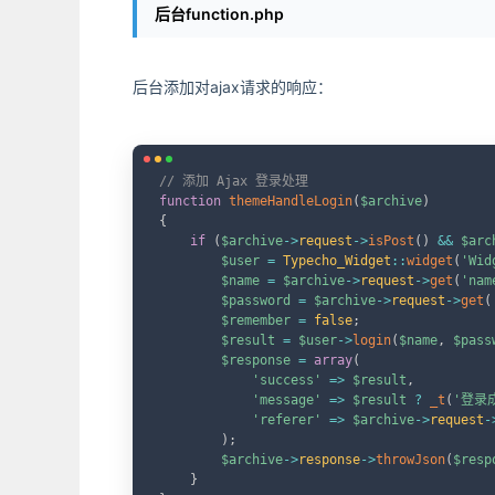
后台function.php
后台添加对ajax请求的响应：
// 添加 Ajax 登录处理
function
themeHandleLogin
(
$archive
)
{
if
(
$archive
->
request
->
isPost
(
)
&&
$arc
$user
=
Typecho_Widget
::
widget
(
'Wid
$name
=
$archive
->
request
->
get
(
'nam
$password
=
$archive
->
request
->
get
(
$remember
=
false
;
$result
=
$user
->
login
(
$name
,
$pass
$response
=
array
(
'success'
=>
$result
,
'message'
=>
$result
?
_t
(
'登录
'referer'
=>
$archive
->
request
-
)
;
$archive
->
response
->
throwJson
(
$resp
}