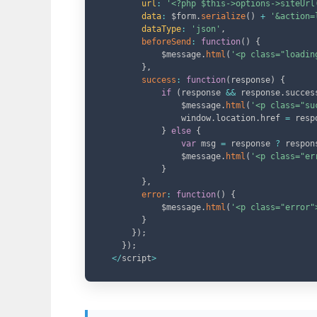
url
:
'<?php $this->options->siteUrl
data
:
 $form
.
serialize
(
)
+
'&action=
dataType
:
'json'
,
beforeSend
:
function
(
)
{
            $message
.
html
(
'<p class="loadin
}
,
success
:
function
(
response
)
{
if
(
response 
&&
 response
.
succes
                $message
.
html
(
'<p class="su
                window
.
location
.
href 
=
 resp
}
else
{
var
 msg 
=
 response 
?
 respon
                $message
.
html
(
'<p class="er
}
}
,
error
:
function
(
)
{
            $message
.
html
(
'<p class="error"
}
}
)
;
}
)
;
<
/
script
>