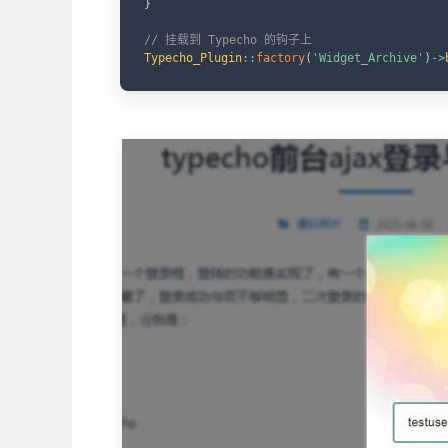
}
// 挂载到 Typecho 的钩子上
Typecho_Plugin
::
factory
(
'Widget_Archive'
)
->