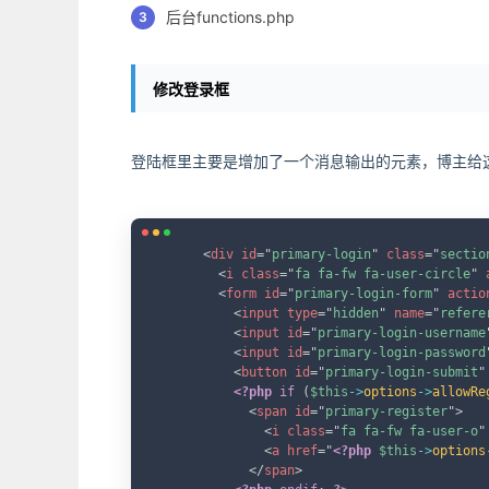
后台functions.php
修改登录框
登陆框里主要是增加了一个消息输出的元素，博主给
<
div
id
=
"
primary-login
"
class
=
"
sectio
<
i
class
=
"
fa fa-fw fa-user-circle
"
<
form
id
=
"
primary-login-form
"
actio
<
input
type
=
"
hidden
"
name
=
"
refere
<
input
id
=
"
primary-login-username
<
input
id
=
"
primary-login-password
<
button
id
=
"
primary-login-submit
"
<?php
if
(
$this
->
options
->
allowRe
<
span
id
=
"
primary-register
"
>
<
i
class
=
"
fa fa-fw fa-user-o
"
<
a
href
=
"
<?php
$this
->
options
</
span
>