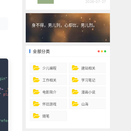
2026-07-27
身不得，男儿列，心却比，男儿烈。
全部分类
opy
少儿编程
建站相关
gin
"
rold
=
"
form
"
>
工作相关
学习笔记
?=
_t
(
'请输入用户名'
)
?>
"
required
/>
电影简介
漫画小说
"
placeholder
=
"
<?=
_t
(
'请输入密码'
)
?>
"
required
/>
怀旧游戏
山海
随笔
referrer nofollow
"
>
<?=
_t
(
'注册'
)
?>
</
a
>