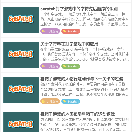
scratch打字游戏中的字符先后顺序的识别
一个打字游戏，一般是随机生成字母，然后自上而下掉
落，从出现到字符消失的过程中，如果没有准确的命中对
应按键，那么可能会扣除玩家一定的血量，等血量见底，
游戏也就结束了。在随机生成字母的过程中，不可避免的
少儿编程
Scratch
会出现同一个字母同屏展示的情况，比如...
关于字符串在打字游戏中的应用
在小鸟数据的Scratch亲手制作一个打字游戏这一章节
中，我们曾经尝试制作一个简单的打字游戏，当时我们使
用的方式是依次判断“a,b,c,d,e,f”键是否成功被按下，这
样挨个检测的方式显然很没有效率，于是在尝试实现计算
少儿编程
Scratch
器的时候，在Sc...
推箱子游戏的人物行进动作与下一关卡的过渡
做这个案例花了很长的时间，主要的时间是用在了寻找一
个合适的游戏角色上，虽然网上有很多的4方向的人物动
作图，但部分是工种不匹配，总不能找个英俊潇洒的美男
子，或是弱不经风的大小姐来干推箱子这种体力活吧，更
少儿编程
Scratch
不用说携带管制刀具的剑士，或是呼风...
推箱子游戏的地图布局与箱子的运动逻辑
为了利用自定义积木的屏幕免刷新，所以地图布局按惯例
扔给了一块自定义积木，整个游戏的逻辑依赖于“关卡缓
存”这张列表，首当其冲的就是布局，对于这个游戏，博