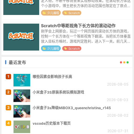
定人物，不断平移背景来实现移动效果。在滚动长方体这
个小游戏中，博主把长方体的活动范围也限定在了原点附
近，所以同样需要移动地图来衬托长方体的移动。一个长
少儿编程
Scratch
方体，绕某根坐标轴旋转的时候，不出...
Scratch中等距视角下长方体的滚动动作
刚学会上网那会，玩过一个网页版的滚动长方体的游戏，
控制一个长方体在一个等距视角下翻滚。当把长方体垂直
放入目标方格时，游戏判定胜利，进入下一关。前几天学
习了一下2.5d视角的坐标换算与图形变换，准备来实现一
少儿编程
Scratch
个低配版本的滚动长方体游戏。实...
最近发布
1
哪些因素会影响孩子长高
2026-08-05
2
小米盒子3S原装系统玩模拟游戏
2026-08-03
3
小米盒子3s降级MiBOX3_queenchristina_r145
2026-08-02
4
vscode历史版本下载页
2026-07-31