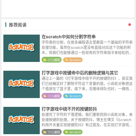
推荐阅读
在scratch中如何分割字符串
字符串的分割，在很多编程语言里都是一个基础的字符串
处理功能，虽然在scratch里没有直接对应这个功能的积
木，但我们也能够通过一些现有的字符串指令来轻松的自
定义它。字符串的分割，类似于我们在现实生活中切一根
少儿编程
Scratch
黄瓜，比如这里我们想把类似 ...
打字游戏中按键命中后的删除逻辑与其它
通过上一篇的《打字游戏中绕不开的按键防抖》，其实我
们已经确定好了删除字符这个变量的值，小齿轮对象把这
个值放在了篮子里，接下来，克隆体排队也好，一拥而上
也好，来看看自己的id是不是符合删除条件就好了。下面
少儿编程
Scratch
的图如果有点模糊，同样请右键“在...
打字游戏中绕不开的按键防抖
处理完了字符的下落逻辑，我们重新回到小齿轮对象，来
处理按键的处理，关于按键防抖，博主在博文《Scratch
利用开关量实现按键防抖》有过提及，在实现打字游戏的
过程当中，也遇到了类似的问题，当按下某按键的粘连时
少儿编程
Scratch
间过长时，会导致屏幕上所有...