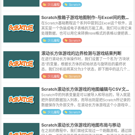
主将屏幕统一划分成了10横12纵的栅格，不显示的部分
少儿编程
Scratch
都用“0值”填充，虽然实际的游戏...
Scratch推箱子游戏地图制作-与Excel间的数据交换
在Scratch基础教程这个系列中提到过Excel这个软件，这
其实是一个伪装成电子表格的万能工具，我们可以用它来
处理数据，也可以用它来转换html格式的表格以便把表格
内容发布到网站。当然也有用Excel来画像素图，甚至制
少儿编程
Scratch
作游戏的，对于...
滚动长方体游戏的边界检测与游戏结果判断
在进行滚动长方体操作时，我们设置了一个名为“方块状
态”的变量，根据长方体的初始状态与旋转后的最终状
态，我们分析后将其分为3个状态，即下图中的这几个状
态：分别是竖直状态；长的一边靠近X轴的状态；以及长
少儿编程
Scratch
的一边靠近Y轴的状态。因为视角变化的...
Scratch滚动长方体游戏的地图编辑与CSV文件的导入导出
Scratch中的列表变量是可以被导入和导出的，导入就是
把外部的数据加入列表，而导出则是把Scratch所记录的
数据保存为外部文件，在滚动长方体游戏这个小游戏中，
为了生成一些形状各异的地图，博主尝试了利用导入csv
少儿编程
Scratch
这一方式来添加地图数...
Scratch滚动长方体游戏的地图布局与移动
在之前的教程中，我们曾经实现过一个跑酷游戏，通过固