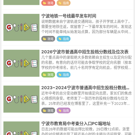
随笔
指南
宁波地铁一号线最早发车时间
说明数据来自宁波轨道交通网站，孩子开学就上高中了，
需要坐地铁往返，就留意了一下最早发车的时间，发现这
个时间不能单纯从始发站点算，因为部分车辆是从中间站
点始发的，比如表格中的往霞浦方向首班车，这一方向在
随笔
指南
中间站点东环南路也有一趟车首发，所...
2026宁波市普通高中招生投档分数线及位次表
几个重点高中的录取绝大多数依赖自主招生以及定向分配
的名额，有意向的话尽可能去争取学校的定向名额（按本
学校的中考排名，前几十名同学有定向机会，视学校规模
不同名额会有较大出入）。孩子能进好的学校，那自然得
随笔
指南
之我幸，但孩子努力了却没有考到满意...
2023~2024宁波市普通高中招生投档分数线及位次表
近年中考的总分变动群里开始填定向志愿，家长们的焦虑
心情感同身受。老师发了一张历年的投档分数线与位次
表，25年的已经发在博客里了，这里补充一下2023年与
2024年的。因为2026年宁波的中考总分为660，与前两
随笔
指南
年相同，23年的数据其实...
宁波市教育局中考查分入口PC端地址
日志26年的数据可能出得比较晚，29日晚12点前，浙里
办的对应频道出现了接近半小时的卡顿与访问异常，可能