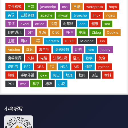
文件格式
日常
javascript
css
日语
wordpress
https
英语
云服务器
apache
mysql
typecho
linux
nginx
考试
excel
office
指南
树莓派
cdn
健康
seo
即时通讯
DIY
机械
CNC
PHP
电脑
Zblog
Cookie
主题
网店
书写
Scratch
HEXO
Microbit
ssh
Arduino
域名
薅羊毛
奇思妙想
网购
html
jquery
魔兽世界
文档
电路
法律法规
语文
数学
美食
说明书
PS2
GBA
FC
NDS
MD
值物
python
热搜
手柄外设
c++
历史
地理
数码
道法
材料
PS1
wsc
科学
标准
小说
小鸟听写