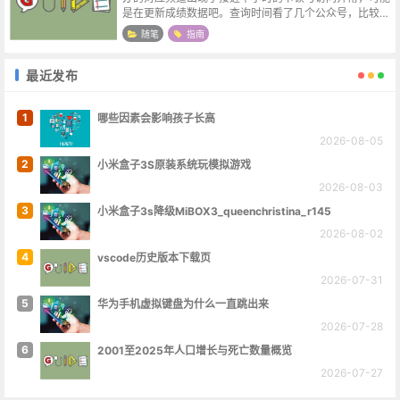
是在更新成绩数据吧。查询时间看了几个公众号，比较统
一的说法是30日下午2点，希望查分网站到时候能坚挺一
随笔
指南
点。查分方式浙里办APP -...
最近发布
1
哪些因素会影响孩子长高
2026-08-05
2
小米盒子3S原装系统玩模拟游戏
2026-08-03
3
小米盒子3s降级MiBOX3_queenchristina_r145
2026-08-02
4
vscode历史版本下载页
2026-07-31
5
华为手机虚拟键盘为什么一直跳出来
2026-07-28
6
2001至2025年人口增长与死亡数量概览
2026-07-27