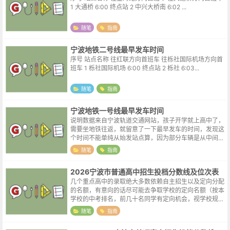
1 大通桥 6:00 终点站 2 中兴大桥南 6:02 ...
随笔
指南
宁波地铁二号线最早发车时间
序号 站点名称 往红联方向首班车 往栎社国际机场方向首
班车 1 栎社国际机场 6:00 终点站 2 栎社 6:03...
随笔
指南
宁波地铁一号线最早发车时间
说明数据来自宁波轨道交通网站，孩子开学就上高中了，
需要坐地铁往返，就留意了一下最早发车的时间，发现这
个时间不能单纯从始发站点算，因为部分车辆是从中间站
点始发的，比如表格中的往霞浦方向首班车，这一方向在
随笔
指南
中间站点东环南路也有一趟车首发，所...
2026宁波市普通高中招生投档分数线及位次表
几个重点高中的录取绝大多数依赖自主招生以及定向分配
的名额，有意向的话尽可能去争取学校的定向名额（按本
学校的中考排名，前几十名同学有定向机会，视学校规模
不同名额会有较大出入）。孩子能进好的学校，那自然得
随笔
指南
之我幸，但孩子努力了却没有考到满意...