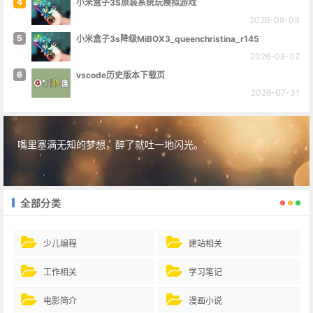
4
小米盒子3S原装系统玩模拟游戏
2026-08-03
5
小米盒子3s降级MiBOX3_queenchristina_r145
2026-08-02
6
vscode历史版本下载页
2026-07-31
嘴里塞满无知的梦想，醉了就吐一地闪光。
全部分类
少儿编程
建站相关
工作相关
学习笔记
电影简介
漫画小说