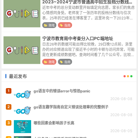
2023~2024宁波市普通高中招生投档分数线及位次表
近年中考的总分变动群里开始填定向志愿，家长们的焦虑
心情感同身受。老师发了一张历年的投档分数线与位次
表，25年的已经发在博客里了，这里补充一下2023年与
2024年的。因为2026年宁波的中考总分为660，与前两
随笔
指南
年相同，23年的数据其实...
宁波市教育局中考查分入口PC端地址
日志26年的数据可能出得比较晚，29日晚12点前，浙里
办的对应频道出现了接近半小时的卡顿与访问异常，可能
是在更新成绩数据吧。查询时间看了几个公众号，比较统
一的说法是30日下午2点，希望查分网站到时候能坚挺一
随笔
指南
点。查分方式浙里办APP -...
最近发布
1
go语言中的错误error与惊恐panic
2026-08-08
2
go语言趣学指南自定义错误处理章的完整例子
2026-08-08
3
哪些因素会影响孩子长高
2026-08-05