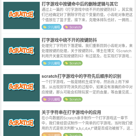
打字游戏中按键命中后的删除逻辑与其它
通过上一篇的《打字游戏中绕不开的按键防抖》，其实我
们已经确定好了删除字符这个变量的值，小齿轮对象把这
个值放在了篮子里，接下来，克隆体排队也好，一拥而上
也好，来看看自己的id是不是符合删除条件就好了。下面
少儿编程
Scratch
的图如果有点模糊，同样请右键“在...
打字游戏中绕不开的按键防抖
处理完了字符的下落逻辑，我们重新回到小齿轮对象，来
处理按键的处理，关于按键防抖，博主在博文《Scratch
利用开关量实现按键防抖》有过提及，在实现打字游戏的
过程当中，也遇到了类似的问题，当按下某按键的粘连时
少儿编程
Scratch
间过长时，会导致屏幕上所有...
scratch打字游戏中的字符先后顺序的识别
一个打字游戏，一般是随机生成字母，然后自上而下掉
落，从出现到字符消失的过程中，如果没有准确的命中对
应按键，那么可能会扣除玩家一定的血量，等血量见底，
游戏也就结束了。在随机生成字母的过程中，不可避免的
少儿编程
Scratch
会出现同一个字母同屏展示的情况，比如...
关于字符串在打字游戏中的应用
在小鸟数据的Scratch亲手制作一个打字游戏这一章节
中，我们曾经尝试制作一个简单的打字游戏，当时我们使
用的方式是依次判断“a,b,c,d,e,f”键是否成功被按下，这
样挨个检测的方式显然很没有效率，于是在尝试实现计算
少儿编程
Scratch