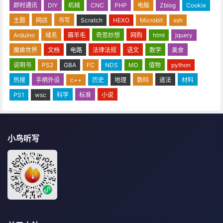
即时通讯
DIY
机械
CNC
PHP
电脑
Zblog
Cookie
主题
网店
书写
Scratch
HEXO
Microbit
ssh
Arduino
域名
薅羊毛
奇思妙想
网购
html
jquery
魔兽世界
文档
电路
法律法规
语文
数学
美食
说明书
PS2
GBA
FC
NDS
MD
值物
python
热搜
手柄外设
c++
历史
地理
数码
道法
材料
PS1
wsc
科学
标准
小说
小鸟听写