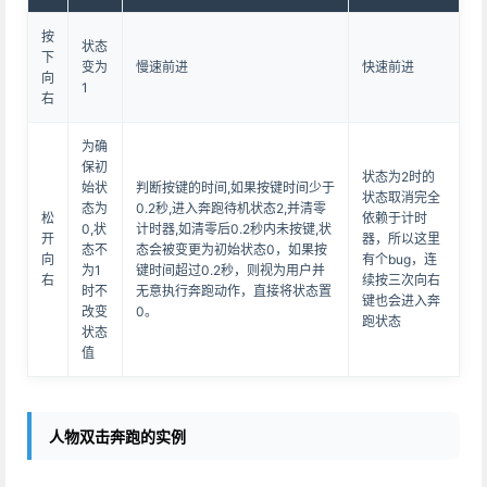
按
状态
下
变为
慢速前进
快速前进
向
1
右
为确
保初
状态为2时的
始状
判断按键的时间,如果按键时间少于
状态取消完全
态为
0.2秒,进入奔跑待机状态2,并清零
松
依赖于计时
0,状
计时器,如清零后0.2秒内未按键,状
开
器，所以这里
态不
态会被变更为初始状态0，如果按
向
有个bug，连
为1
键时间超过0.2秒，则视为用户并
右
续按三次向右
时不
无意执行奔跑动作，直接将状态置
键也会进入奔
改变
0。
跑状态
状态
值
人物双击奔跑的实例