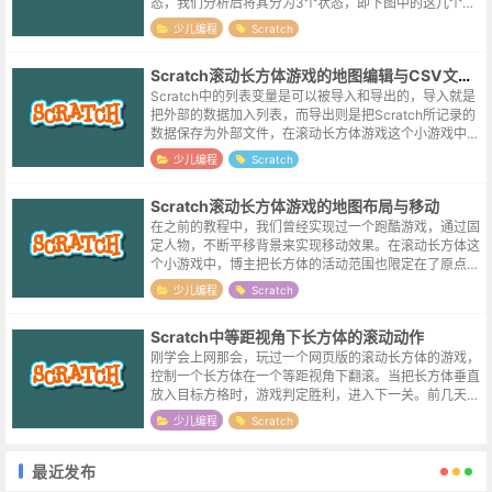
态，我们分析后将其分为3个状态，即下图中的这几个状
态：分别是竖直状态；长的一边靠近X轴的状态；以及长
少儿编程
Scratch
的一边靠近Y轴的状态。因为视角变化的...
Scratch滚动长方体游戏的地图编辑与CSV文件的导入导出
Scratch中的列表变量是可以被导入和导出的，导入就是
把外部的数据加入列表，而导出则是把Scratch所记录的
数据保存为外部文件，在滚动长方体游戏这个小游戏中，
为了生成一些形状各异的地图，博主尝试了利用导入csv
少儿编程
Scratch
这一方式来添加地图数...
Scratch滚动长方体游戏的地图布局与移动
在之前的教程中，我们曾经实现过一个跑酷游戏，通过固
定人物，不断平移背景来实现移动效果。在滚动长方体这
个小游戏中，博主把长方体的活动范围也限定在了原点附
近，所以同样需要移动地图来衬托长方体的移动。一个长
少儿编程
Scratch
方体，绕某根坐标轴旋转的时候，不出...
Scratch中等距视角下长方体的滚动动作
刚学会上网那会，玩过一个网页版的滚动长方体的游戏，
控制一个长方体在一个等距视角下翻滚。当把长方体垂直
放入目标方格时，游戏判定胜利，进入下一关。前几天学
习了一下2.5d视角的坐标换算与图形变换，准备来实现一
少儿编程
Scratch
个低配版本的滚动长方体游戏。实...
最近发布