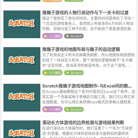
器的时候，在Sc...
推箱子游戏的人物行进动作与下一关卡的过渡
做这个案例花了很长的时间，主要的时间是用在了寻找一
个合适的游戏角色上，虽然网上有很多的4方向的人物动
作图，但部分是工种不匹配，总不能找个英俊潇洒的美男
子，或是弱不经风的大小姐来干推箱子这种体力活吧，更
少儿编程
Scratch
不用说携带管制刀具的剑士，或是呼风...
推箱子游戏的地图布局与箱子的运动逻辑
为了利用自定义积木的屏幕免刷新，所以地图布局按惯例
扔给了一块自定义积木，整个游戏的逻辑依赖于“关卡缓
存”这张列表，首当其冲的就是布局，对于这个游戏，博
主将屏幕统一划分成了10横12纵的栅格，不显示的部分
少儿编程
Scratch
都用“0值”填充，虽然实际的游戏...
Scratch推箱子游戏地图制作-与Excel间的数据交换
在Scratch基础教程这个系列中提到过Excel这个软件，这
其实是一个伪装成电子表格的万能工具，我们可以用它来
处理数据，也可以用它来转换html格式的表格以便把表格
内容发布到网站。当然也有用Excel来画像素图，甚至制
少儿编程
Scratch
作游戏的，对于...
滚动长方体游戏的边界检测与游戏结果判断
在进行滚动长方体操作时，我们设置了一个名为“方块状
态”的变量，根据长方体的初始状态与旋转后的最终状