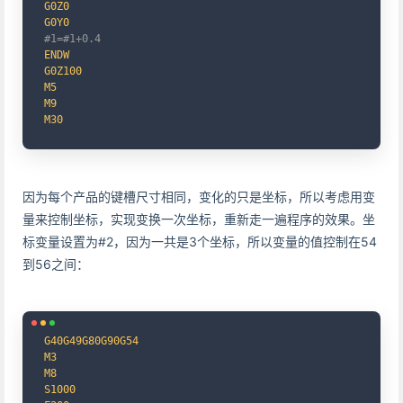
G0Z0
G0Y0
#1=#1+0.4
ENDW
G0Z100
M5
M9
M30
因为每个产品的键槽尺寸相同，变化的只是坐标，所以考虑用变
量来控制坐标，实现变换一次坐标，重新走一遍程序的效果。坐
标变量设置为#2，因为一共是3个坐标，所以变量的值控制在54
到56之间：
Copy
G40G49G80G90G54
M3
M8
S1000