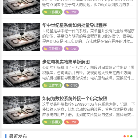
微有点误差不至于有大的问题，但Z轴关系到换刀的参考
位置，当零点被重新设置后，这个参考位置也需要做出相
工作相关
CNC
应的修改。在系统参数设置中，这个...
华中世纪星系统如何批量导出程序
世纪星是华中老一代的系统，菜单里并没有批量导出程序
的功能，甚至没有明确的导出程序到U盘的指令。但导出
程序到U盘是可以实现的，方法就是在保存程序的时候，
在程序之前加上盘符，比如程序名为 O001，我们保存文
工作相关
CNC
件的时候修改如下：D:O001...
步进电机实物简单拆解图
公司的打标机用了七八年了，前段时间重复定位出现了累
积误差，咨询售后并自检，发现问题大致出在两个方面：
电机机械磨损导致定位误差；电机驱动故障。更换配件后
故障得到解决，更换下来的电机则一直放在了手边。本来
工作学习
CNC
就很好奇步进电机的内部结构，趁白天...
如何为数控系统外接一个启动按钮
这里以鑫科瑞数控NEW990TDa车床系统为例，记录一下
外接输入信息，比如启动按钮的过程，首先当然是找到对
应系统的用户手册，比如前文所提及的这款：鑫科瑞数控
NEW990TDa车床系统用户手册在系统接口连接图里找到
工作相关
CNC
了这个cn3接口，该接...
最近发布