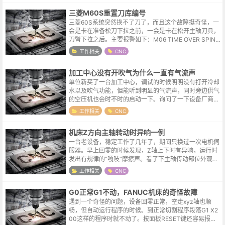
三菱M60S重置刀库编号
三菱60S系统突然换不了刀了，而且这个故障挺奇怪，一
会是卡在准备松刀下拉之前，一会是卡在松开主轴刀具，
刀臂下拉之后。主要报警如下：M06 TIME OVER SPIND
LE NOT ORIENTATIONM06超时这是结果而不是原
工作相关
CNC
因，...
加工中心没有开吹气为什么一直有气流声
单位新买了一台加工中心，调试的时候明明没有打开冷却
水以及吹气功能，但能听到明显的气流声，同时旁边供气
的空压机也会时不时的启动一下。询问了一下设备厂商，
说这是主轴气幕，我说怎么拿手在外部摸了一遍，也没感
工作相关
CNC
觉哪里漏气呢。关于主轴气幕主轴气幕...
机床Z方向主轴转动时异响一例
一台老设备，稳定工作了几年了，期间只换过一次电机伺
服器。早上回零的时候发现，Z轴上下时有异响，运行时
发出有规律的“嘎吱”摩擦声。看了下主轴传动部位外观，
发现因为油路不通，传动部位的链条与导轨基本都是干
工作相关
CNC
的，尝试润滑加油，但异响的状况并没...
G0正常G1不动，FANUC机床的奇怪故障
遇到一个奇怪的问题，设备回零正常，空走xyz轴也顺
畅，但自动运行程序的时候。到正常切割程序段落G1 X2
00这样的程序时就不动了。按面板RESET键还容易报出