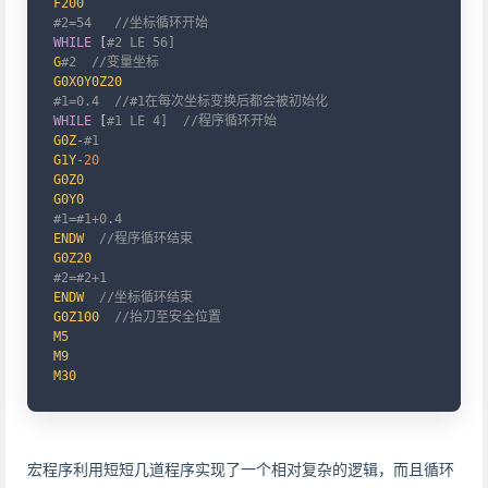
F200
#2=54   //坐标循环开始
WHILE
[
#2 LE 56]
G
#2  //变量坐标
G0X0Y0Z20
#1=0.4  //#1在每次坐标变换后都会被初始化
WHILE
[
#1 LE 4]  //程序循环开始
G0Z
-
#1
G1Y
-
20
G0Z0
G0Y0
#1=#1+0.4
ENDW
//程序循环结束
G0Z20
#2=#2+1
ENDW
//坐标循环结束
G0Z100
//抬刀至安全位置
M5
M9
M30
宏程序利用短短几道程序实现了一个相对复杂的逻辑，而且循环