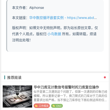
本文作者：Alphonse
本文链接：
华中数控循环嵌套实例 - https://www.abddb.com/huazhong_loop_nest_example.html
版权声明：如博文中无特别声明，即为站长原创文章，仅
代表个人观点，版权归
小鸟数据
所有，如需转载，烦请
注明出处哦！
推荐阅读
华中刀库无计数信号报警时的刀库复位操作
似乎是第二次遇到这个问题了，但第一次遇到的印象已经
模糊，所以重新记录一下，换刀臂式的刀库对于刀具的位
置要求比较严格，当不慎让刀库停在下图右侧这样的位置
时，就会出发无计数信号报警。报警号大概是G3018，不
工作相关
CNC
确定记忆是否准确。解决的方法也...