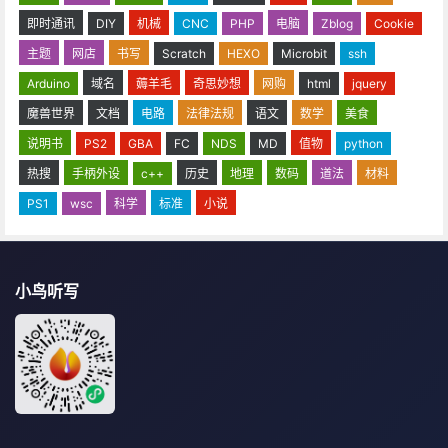
即时通讯
DIY
机械
CNC
PHP
电脑
Zblog
Cookie
主题
网店
书写
Scratch
HEXO
Microbit
ssh
Arduino
域名
薅羊毛
奇思妙想
网购
html
jquery
魔兽世界
文档
电路
法律法规
语文
数学
美食
说明书
PS2
GBA
FC
NDS
MD
值物
python
热搜
手柄外设
c++
历史
地理
数码
道法
材料
PS1
wsc
科学
标准
小说
小鸟听写