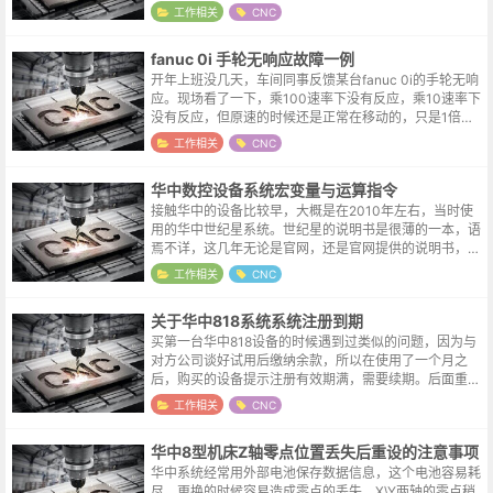
一个9073错误。9073 (SPN1 S-SPINDLE ERROR AL...
工作相关
CNC
fanuc 0i 手轮无响应故障一例
开年上班没几天，车间同事反馈某台fanuc 0i的手轮无响
应。现场看了一下，乘100速率下没有反应，乘10速率下
没有反应，但原速的时候还是正常在移动的，只是1倍速
率的运动肉眼机会识别不出来，只能找一个参照物多转几
工作相关
CNC
圈就可以看出来明显的位...
华中数控设备系统宏变量与运算指令
接触华中的设备比较早，大概是在2010年左右，当时使
用的华中世纪星系统。世纪星的说明书是很薄的一本，语
焉不详，这几年无论是官网，还是官网提供的说明书，都
完善了很多，华中的进步也是国内数控设备与系统发展的
工作相关
CNC
一个缩影。在华中系统的程序中，某...
关于华中818系统系统注册到期
买第一台华中818设备的时候遇到过类似的问题，因为与
对方公司谈好试用后缴纳余款，所以在使用了一个月之
后，购买的设备提示注册有效期满，需要续期。后面重新
购买的时候觉得质量较好，所以都是全款结算，这台设备
工作相关
CNC
运到的时候还特地和采购确认了一下，...
华中8型机床Z轴零点位置丢失后重设的注意事项
华中系统经常用外部电池保存数据信息，这个电池容易耗
尽，更换的时候容易造成零点的丢失，X\Y两轴的零点稍