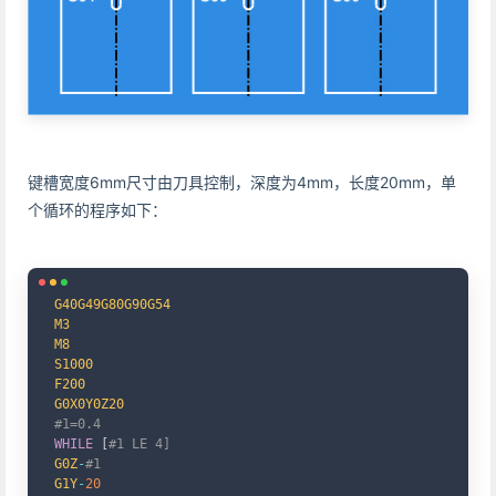
键槽宽度6mm尺寸由刀具控制，深度为4mm，长度20mm，单
个循环的程序如下：
Copy
G40G49G80G90G54
M3
M8
S1000
F200
G0X0Y0Z20
#1=0.4
WHILE
[
#1 LE 4]
G0Z
-
#1
G1Y
-
20