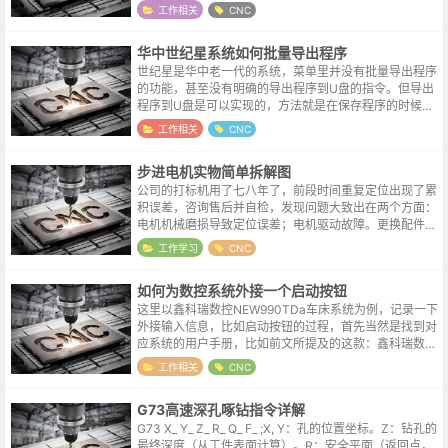
位置，当零点被重新设置后，这个参考位置也需要做出相
工作相关
CNC
应的修改。在系统参数设置中，这个...
华中世纪星系统如何批量导出程序
世纪星是华中老一代的系统，菜单里并没有批量导出程序
的功能，甚至没有明确的导出程序到U盘的指令。但导出
程序到U盘是可以实现的，方法就是在保存程序的时候，
在程序之前加上盘符，比如程序名为 O001，我们保存文
工作相关
CNC
件的时候修改如下：D:O001...
步进电机实物简单拆解图
公司的打标机用了七八年了，前段时间重复定位出现了累
积误差，咨询售后并自检，发现问题大致出在两个方面：
电机机械磨损导致定位误差；电机驱动故障。更换配件后
故障得到解决，更换下来的电机则一直放在了手边。本来
工作学习
CNC
就很好奇步进电机的内部结构，趁白天...
如何为数控系统外接一个启动按钮
这里以鑫科瑞数控NEW990TDa车床系统为例，记录一下
外接输入信息，比如启动按钮的过程，首先当然是找到对
应系统的用户手册，比如前文所提及的这款：鑫科瑞数控
NEW990TDa车床系统用户手册在系统接口连接图里找到
工作相关
CNC
了这个cn3接口，该接...
G73高速深孔啄钻指令详解
G73 X_ Y_ Z_ R_ Q_ F_ ;X, Y：孔的位置坐标。Z：钻孔的
最终深度（从工件表面计算）。R：安全平面（返回点，