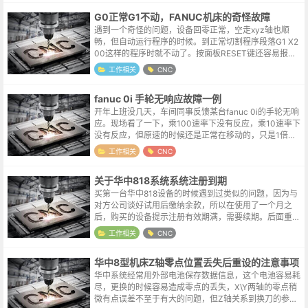
G0正常G1不动，FANUC机床的奇怪故障
遇到一个奇怪的问题，设备回零正常，空走xyz轴也顺
畅，但自动运行程序的时候。到正常切割程序段落G1 X2
00这样的程序时就不动了。按面板RESET键还容易报出
一个9073错误。9073 (SPN1 S-SPINDLE ERROR AL...
工作相关
CNC
fanuc 0i 手轮无响应故障一例
开年上班没几天，车间同事反馈某台fanuc 0i的手轮无响
应。现场看了一下，乘100速率下没有反应，乘10速率下
没有反应，但原速的时候还是正常在移动的，只是1倍速
率的运动肉眼机会识别不出来，只能找一个参照物多转几
工作相关
CNC
圈就可以看出来明显的位...
关于华中818系统系统注册到期
买第一台华中818设备的时候遇到过类似的问题，因为与
对方公司谈好试用后缴纳余款，所以在使用了一个月之
后，购买的设备提示注册有效期满，需要续期。后面重新
购买的时候觉得质量较好，所以都是全款结算，这台设备
工作相关
CNC
运到的时候还特地和采购确认了一下，...
华中8型机床Z轴零点位置丢失后重设的注意事项
华中系统经常用外部电池保存数据信息，这个电池容易耗
尽，更换的时候容易造成零点的丢失，X\Y两轴的零点稍
微有点误差不至于有大的问题，但Z轴关系到换刀的参考