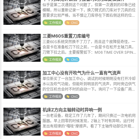
似乎是第二次遇到这个问题了，但第一次遇到的印象已经
模糊，所以重新记录一下，换刀臂式的刀库对于刀具的位
置要求比较严格，当不慎让刀库停在下图右侧这样的位置
时，就会出发无计数信号报警。报警号大概是G3018，不
工作相关
CNC
确定记忆是否准确。解决的方法也...
三菱M60S重置刀库编号
三菱60S系统突然换不了刀了，而且这个故障挺奇怪，一
会是卡在准备松刀下拉之前，一会是卡在松开主轴刀具，
刀臂下拉之后。主要报警如下：M06 TIME OVER SPIND
LE NOT ORIENTATIONM06超时这是结果而不是原
工作相关
CNC
因，...
加工中心没有开吹气为什么一直有气流声
单位新买了一台加工中心，调试的时候明明没有打开冷却
水以及吹气功能，但能听到明显的气流声，同时旁边供气
的空压机也会时不时的启动一下。询问了一下设备厂商，
说这是主轴气幕，我说怎么拿手在外部摸了一遍，也没感
工作相关
CNC
觉哪里漏气呢。关于主轴气幕主轴气幕...
机床Z方向主轴转动时异响一例
一台老设备，稳定工作了几年了，期间只换过一次电机伺
服器。早上回零的时候发现，Z轴上下时有异响，运行时
发出有规律的“嘎吱”摩擦声。看了下主轴传动部位外观，
发现因为油路不通，传动部位的链条与导轨基本都是干
工作相关
CNC
的，尝试润滑加油，但异响的状况并没...