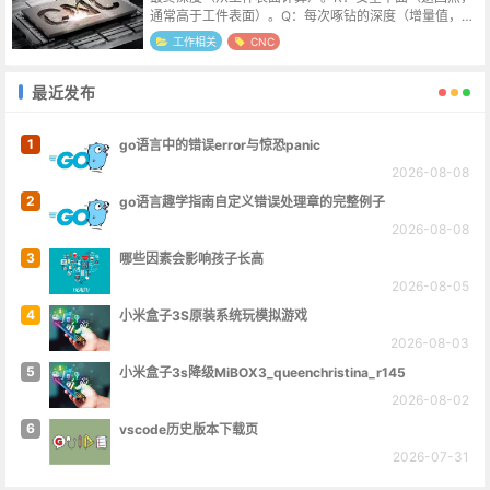
通常高于工件表面）。Q：每次啄钻的深度（增量值，正
值）。F：进给速度（mm/min或inch/min）。...
工作相关
CNC
最近发布
1
go语言中的错误error与惊恐panic
2026-08-08
2
go语言趣学指南自定义错误处理章的完整例子
2026-08-08
3
哪些因素会影响孩子长高
2026-08-05
4
小米盒子3S原装系统玩模拟游戏
2026-08-03
5
小米盒子3s降级MiBOX3_queenchristina_r145
2026-08-02
6
vscode历史版本下载页
2026-07-31