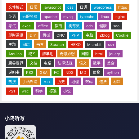
文件格式
日常
javascript
css
日语
wordpress
https
英语
云服务器
apache
mysql
typecho
linux
nginx
考试
excel
office
指南
树莓派
cdn
健康
seo
即时通讯
DIY
机械
CNC
PHP
电脑
Zblog
Cookie
主题
网店
书写
Scratch
HEXO
Microbit
ssh
Arduino
域名
薅羊毛
奇思妙想
网购
html
jquery
魔兽世界
文档
电路
法律法规
语文
数学
美食
说明书
PS2
GBA
FC
NDS
MD
值物
python
热搜
手柄外设
c++
历史
地理
数码
道法
材料
PS1
wsc
科学
标准
小说
小鸟听写