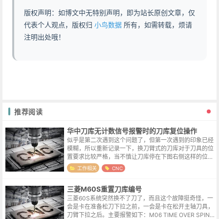
版权声明：如博文中无特别声明，即为站长原创文章，仅
代表个人观点，版权归
小鸟数据
所有，如需转载，烦请
注明出处哦！
推荐阅读
华中刀库无计数信号报警时的刀库复位操作
似乎是第二次遇到这个问题了，但第一次遇到的印象已经
模糊，所以重新记录一下，换刀臂式的刀库对于刀具的位
置要求比较严格，当不慎让刀库停在下图右侧这样的位置
时，就会出发无计数信号报警。报警号大概是G3018，不
工作相关
CNC
确定记忆是否准确。解决的方法也...
三菱M60S重置刀库编号
三菱60S系统突然换不了刀了，而且这个故障挺奇怪，一
会是卡在准备松刀下拉之前，一会是卡在松开主轴刀具，
刀臂下拉之后。主要报警如下：M06 TIME OVER SPIND