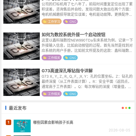
公司的打标机用了七八年了，前段时间重复定位出现了累
积误差，咨询售后并自检，发现问题大致出在两个方面：
电机机械磨损导致定位误差；电机驱动故障。更换配件后
故障得到解决，更换下来的电机则一直放在了手边。本来
工作学习
CNC
就很好奇步进电机的内部结构，趁白天...
如何为数控系统外接一个启动按钮
这里以鑫科瑞数控NEW990TDa车床系统为例，记录一下
外接输入信息，比如启动按钮的过程，首先当然是找到对
应系统的用户手册，比如前文所提及的这款：鑫科瑞数控
NEW990TDa车床系统用户手册在系统接口连接图里找到
工作相关
CNC
了这个cn3接口，该接...
G73高速深孔啄钻指令详解
G73 X_ Y_ Z_ R_ Q_ F_ ;X, Y：孔的位置坐标。Z：钻孔的
最终深度（从工件表面计算）。R：安全平面（返回点，
通常高于工件表面）。Q：每次啄钻的深度（增量值，正
值）。F：进给速度（mm/min或inch/min）。...
工作相关
CNC
最近发布
1
哪些因素会影响孩子长高
2026-08-05