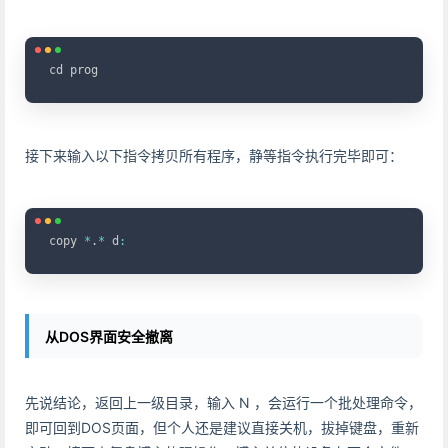
Copy
cd prog
接下来输入以下指令拷贝所有程序，静等指令执行完毕即可：
Copy
copy 
*
.
*
 d
:
从DOS界面安全撤离
先说结论，返回上一级目录，输入 N ，会运行一个批处理命令，
即可回到DOS页面，但个人还是建议直接关机，拔掉键盘，重新