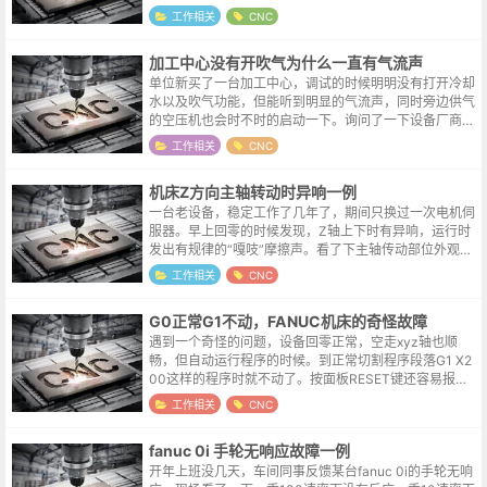
LE NOT ORIENTATIONM06超时这是结果而不是原
工作相关
CNC
因，...
加工中心没有开吹气为什么一直有气流声
单位新买了一台加工中心，调试的时候明明没有打开冷却
水以及吹气功能，但能听到明显的气流声，同时旁边供气
的空压机也会时不时的启动一下。询问了一下设备厂商，
说这是主轴气幕，我说怎么拿手在外部摸了一遍，也没感
工作相关
CNC
觉哪里漏气呢。关于主轴气幕主轴气幕...
机床Z方向主轴转动时异响一例
一台老设备，稳定工作了几年了，期间只换过一次电机伺
服器。早上回零的时候发现，Z轴上下时有异响，运行时
发出有规律的“嘎吱”摩擦声。看了下主轴传动部位外观，
发现因为油路不通，传动部位的链条与导轨基本都是干
工作相关
CNC
的，尝试润滑加油，但异响的状况并没...
G0正常G1不动，FANUC机床的奇怪故障
遇到一个奇怪的问题，设备回零正常，空走xyz轴也顺
畅，但自动运行程序的时候。到正常切割程序段落G1 X2
00这样的程序时就不动了。按面板RESET键还容易报出
一个9073错误。9073 (SPN1 S-SPINDLE ERROR AL...
工作相关
CNC
fanuc 0i 手轮无响应故障一例
开年上班没几天，车间同事反馈某台fanuc 0i的手轮无响