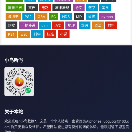
魔兽世界
文档
电路
法律法规
语文
数学
美食
说明书
PS2
GBA
FC
NDS
MD
值物
python
热搜
手柄外设
c++
历史
地理
数码
道法
材料
PS1
wsc
科学
标准
小说
小鸟听写
关于本站
欢迎光临"小鸟数据"，这是一个个人站点，由管理员Alphonse(luoguoqi@163.c
om)负责更新以及维护。希望网站能让您有良好的访问体验，也欢迎留下您宝贵