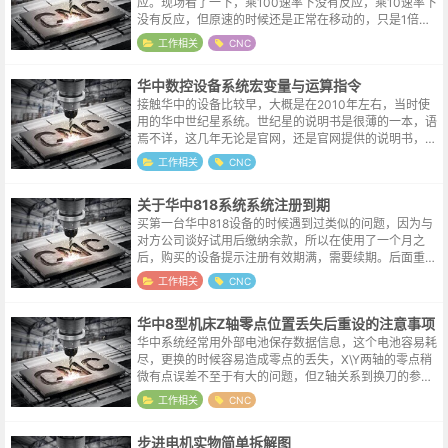
应。现场看了一下，乘100速率下没有反应，乘10速率下
没有反应，但原速的时候还是正常在移动的，只是1倍速
率的运动肉眼机会识别不出来，只能找一个参照物多转几
工作相关
CNC
圈就可以看出来明显的位...
华中数控设备系统宏变量与运算指令
接触华中的设备比较早，大概是在2010年左右，当时使
用的华中世纪星系统。世纪星的说明书是很薄的一本，语
焉不详，这几年无论是官网，还是官网提供的说明书，都
完善了很多，华中的进步也是国内数控设备与系统发展的
工作相关
CNC
一个缩影。在华中系统的程序中，某...
关于华中818系统系统注册到期
买第一台华中818设备的时候遇到过类似的问题，因为与
对方公司谈好试用后缴纳余款，所以在使用了一个月之
后，购买的设备提示注册有效期满，需要续期。后面重新
购买的时候觉得质量较好，所以都是全款结算，这台设备
工作相关
CNC
运到的时候还特地和采购确认了一下，...
华中8型机床Z轴零点位置丢失后重设的注意事项
华中系统经常用外部电池保存数据信息，这个电池容易耗
尽，更换的时候容易造成零点的丢失，X\Y两轴的零点稍
微有点误差不至于有大的问题，但Z轴关系到换刀的参考
位置，当零点被重新设置后，这个参考位置也需要做出相
工作相关
CNC
应的修改。在系统参数设置中，这个...
步进电机实物简单拆解图