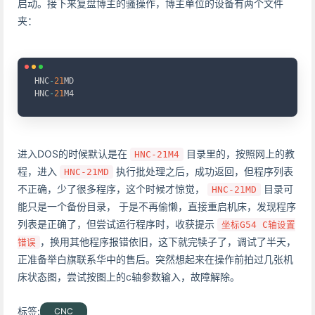
启动。接下来复盘博主的骚操作，博主单位的设备有两个文件
夹：
Copy
HNC
-
21
MD

HNC
-
21
M4
进入DOS的时候默认是在
目录里的，按照网上的教
HNC-21M4
程，进入
执行批处理之后，成功返回，但程序列表
HNC-21MD
不正确，少了很多程序，这个时候才惊觉，
目录可
HNC-21MD
能只是一个备份目录， 于是不再偷懒，直接重启机床，发现程序
列表是正确了，但尝试运行程序时，收获提示
坐标G54 C轴设置
，换用其他程序报错依旧，这下就完犊子了，调试了半天，
错误
正准备举白旗联系华中的售后。突然想起来在操作前拍过几张机
床状态图，尝试按图上的c轴参数输入，故障解除。
标签:
CNC