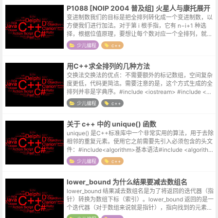
P1088 [NOIP 2004 普及组] 火星人与康托展开
变进制数我们的目标是把全排列转化成一个变进制数，以
方便我们进行加法。对于第 i 根手指，它有 n−i+1 种选
择，根据位值原理，要想让每个数对应一个全排列，就要
让这一位数是 n−i+1 进制的。那么，整个过程分为三步：
少儿编程
c++
将火星数变成变进...
用C++求全排列的几种方法
交换法交换法的优点：不需要额外的标记数组，空间复杂
度更低，代码更简洁。需要注意的是，这个方式生成的全
排列并非是字典序。#include <iostream> #include <al
gorithm> using...
少儿编程
c++
关于 c++ 中的 unique() 函数
unique() 是C++标准库中一个非常实用的算法，用于去除
相邻的重复元素。使用它之前需要先引入必须包含的头文
件：#include<algorithm>基本语法#include <algorithm
> // ...
少儿编程
c++
lower_bound 为什么结果要减去数组名
lower_bound 结果减去数组名是为了将返回的迭代器（指
针）转换为数组下标（索引）。lower_bound 返回的是一
个迭代器（对于数组来说就是指针），指向找到的元素位
置。int arr[] = {10, 20, 30, 40,...