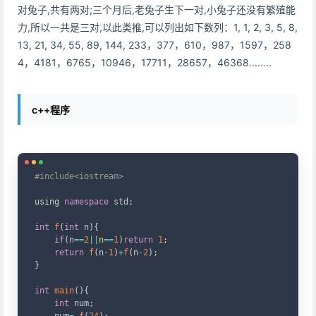
对兔子,共有两对;三个月后,老兔子生下一对,小兔子还没有繁殖能
力,所以一共是三对,以此类推,可以列出如下数列：1, 1, 2, 3, 5, 8,
13, 21, 34, 55, 89, 144, 233，377，610，987，1597，258
4，4181，6765，10946，17711，28657，46368........
c++程序
Copy
#include<iostream>
using 
namespace
std
;
int
f
(
int
 n
)
{
if
(
n
==
2
||
n
==
1
)
return
1
;
return
f
(
n
-
1
)
+
f
(
n
-
2
)
;
}
int
main
(
)
{
int
 num
;