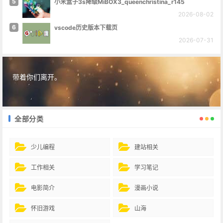
5
小米盒子3s降级MiBOX3_queenchristina_r145
2026-08-02
6
vscode历史版本下载页
2026-07-31
带着你们离开。
全部分类
少儿编程
建站相关
工作相关
学习笔记
电影简介
漫画小说
怀旧游戏
山海