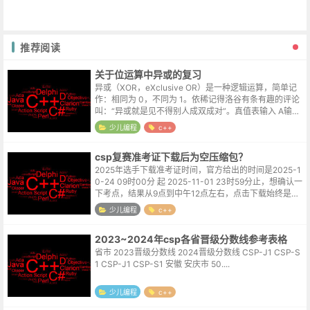
推荐阅读
关于位运算中异或的复习
异或（XOR，eXclusive OR）是一种逻辑运算，简单记
作：相同为 0，不同为 1。依稀记得洛谷有条有趣的评论
叫：“异或就是见不得别人成双成对”。真值表输入 A输入
B输出 (A XOR B)000011101110 常见用途开...
少儿编程
c++
csp复赛准考证下载后为空压缩包？
2025年选手下载准考证时间，官方给出的时间是2025-1
0-24 09时00分 起 2025-11-01 23时59分止，想确认一
下考点，结果从9点到中午12点左右，点击下载始终是一
个空压缩包，直接打了noi官网底部的联系电话。接电...
少儿编程
c++
2023~2024年csp各省晋级分数线参考表格
省市 2023晋级分数线 2024晋级分数线 CSP-J1 CSP-S
1 CSP-J1 CSP-S1 安徽 安庆市 50....
少儿编程
c++