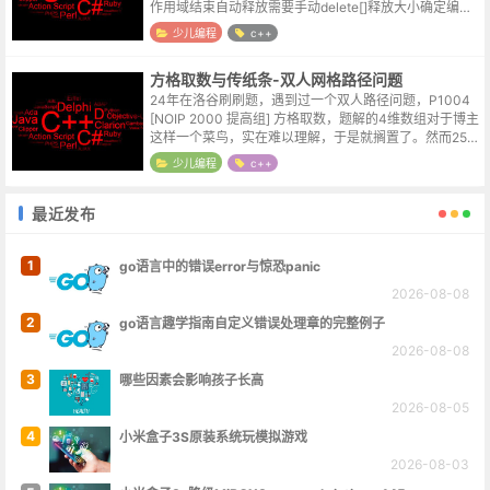
作用域结束自动释放需要手动delete[]释放大小确定编译
时确定（必须是常量）运行时确定（可以...
少儿编程
c++
方格取数与传纸条-双人网格路径问题
24年在洛谷刷刷题，遇到过一个双人路径问题，P1004
[NOIP 2000 提高组] 方格取数，题解的4维数组对于博主
这样一个菜鸟，实在难以理解，于是就搁置了。然而25年
的时候又遇到了P1006 [NOIP 2008 提高组] 传纸...
少儿编程
c++
最近发布
1
go语言中的错误error与惊恐panic
2026-08-08
2
go语言趣学指南自定义错误处理章的完整例子
2026-08-08
3
哪些因素会影响孩子长高
2026-08-05
4
小米盒子3S原装系统玩模拟游戏
2026-08-03