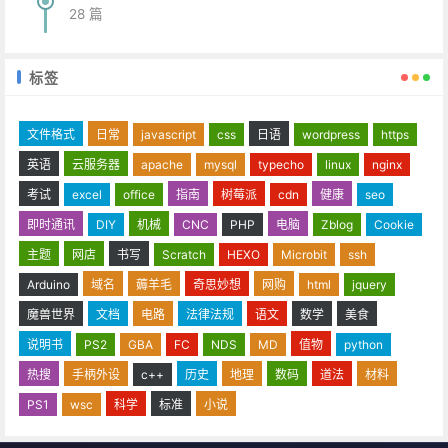
28 篇
标签
文件格式
日常
javascript
css
日语
wordpress
https
英语
云服务器
apache
mysql
typecho
linux
nginx
考试
excel
office
指南
树莓派
cdn
健康
seo
即时通讯
DIY
机械
CNC
PHP
电脑
Zblog
Cookie
主题
网店
书写
Scratch
HEXO
Microbit
ssh
Arduino
域名
薅羊毛
奇思妙想
网购
html
jquery
魔兽世界
文档
电路
法律法规
语文
数学
美食
说明书
PS2
GBA
FC
NDS
MD
值物
python
热搜
手柄外设
c++
历史
地理
数码
道法
材料
PS1
wsc
科学
标准
小说