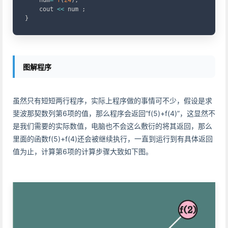
    num
=
f
(
24
)
;
    cout 
<<
 num 
;
}
图解程序
虽然只有短短两行程序，实际上程序做的事情可不少，假设是求
斐波那契数列第6项的值，那么程序会返回“f(5)+f(4)”，这显然不
是我们需要的实际数值，电脑也不会这么敷衍的将其返回，那么
里面的函数f(5)+f(4)还会被继续执行，一直到运行到有具体返回
值为止，计算第6项的计算步骤大致如下图。