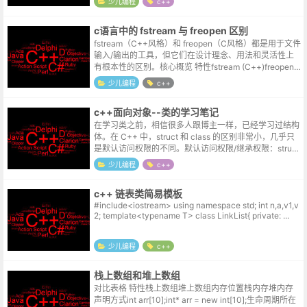
少儿编程
c++
c语言中的 fstream 与 freopen 区别
fstream（C++风格）和 freopen（C风格）都是用于文件
输入/输出的工具，但它们在设计理念、用法和灵活性上
有根本性的区别。核心概览 特性fstream (C++)freopen
(C)所属语言标准C++C编程范式面向对象 ...
少儿编程
c++
c++面向对象--类的学习笔记
在学习类之前，相信很多人跟博主一样，已经学习过结构
体。在 C++ 中，struct 和 class 的区别非常小，几乎只
是默认访问权限的不同。默认访问权限/继承权限：struct
的默认成员访问权限和默认继承方式都是 public。c...
少儿编程
c++
c++ 链表类简易模板
#include<iostream> using namespace std; int n,a,v1,v
2; template<typename T> class LinkList{ private: ...
少儿编程
c++
栈上数组和堆上数组
对比表格 特性栈上数组堆上数组内存位置栈内存堆内存
声明方式int arr[10];int* arr = new int[10];生命周期所在