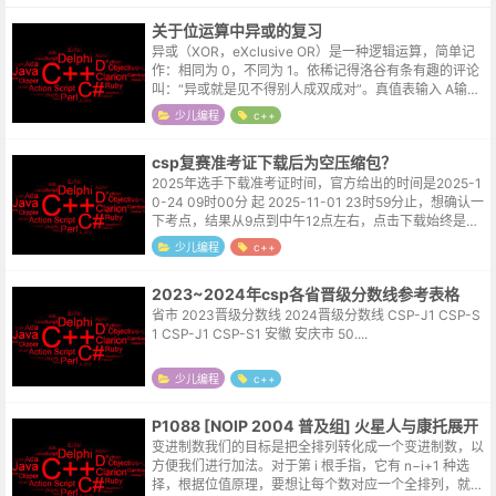
关于位运算中异或的复习
异或（XOR，eXclusive OR）是一种逻辑运算，简单记
作：相同为 0，不同为 1。依稀记得洛谷有条有趣的评论
叫：“异或就是见不得别人成双成对”。真值表输入 A输入
B输出 (A XOR B)000011101110 常见用途开...
少儿编程
c++
csp复赛准考证下载后为空压缩包？
2025年选手下载准考证时间，官方给出的时间是2025-1
0-24 09时00分 起 2025-11-01 23时59分止，想确认一
下考点，结果从9点到中午12点左右，点击下载始终是一
个空压缩包，直接打了noi官网底部的联系电话。接电...
少儿编程
c++
2023~2024年csp各省晋级分数线参考表格
省市 2023晋级分数线 2024晋级分数线 CSP-J1 CSP-S
1 CSP-J1 CSP-S1 安徽 安庆市 50....
少儿编程
c++
P1088 [NOIP 2004 普及组] 火星人与康托展开
变进制数我们的目标是把全排列转化成一个变进制数，以
方便我们进行加法。对于第 i 根手指，它有 n−i+1 种选
择，根据位值原理，要想让每个数对应一个全排列，就要