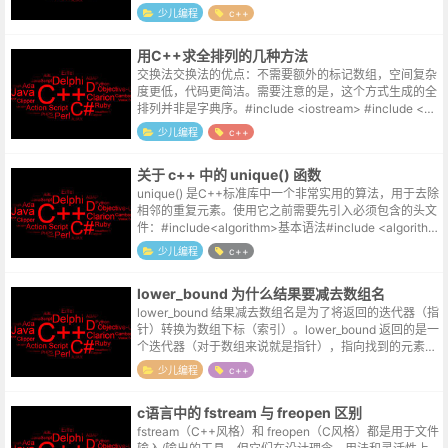
让这一位数是 n−i+1 进制的。那么，整个过程分为三步：
少儿编程
c++
将火星数变成变进...
用C++求全排列的几种方法
交换法交换法的优点：不需要额外的标记数组，空间复杂
度更低，代码更简洁。需要注意的是，这个方式生成的全
排列并非是字典序。#include <iostream> #include <al
gorithm> using...
少儿编程
c++
关于 c++ 中的 unique() 函数
unique() 是C++标准库中一个非常实用的算法，用于去除
相邻的重复元素。使用它之前需要先引入必须包含的头文
件：#include<algorithm>基本语法#include <algorithm
> // ...
少儿编程
c++
lower_bound 为什么结果要减去数组名
lower_bound 结果减去数组名是为了将返回的迭代器（指
针）转换为数组下标（索引）。lower_bound 返回的是一
个迭代器（对于数组来说就是指针），指向找到的元素位
置。int arr[] = {10, 20, 30, 40,...
少儿编程
c++
c语言中的 fstream 与 freopen 区别
fstream（C++风格）和 freopen（C风格）都是用于文件