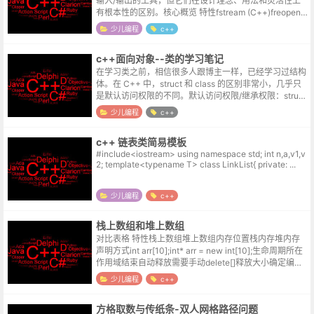
输入/输出的工具，但它们在设计理念、用法和灵活性上
有根本性的区别。核心概览 特性fstream (C++)freopen
(C)所属语言标准C++C编程范式面向对象 ...
少儿编程
c++
c++面向对象--类的学习笔记
在学习类之前，相信很多人跟博主一样，已经学习过结构
体。在 C++ 中，struct 和 class 的区别非常小，几乎只
是默认访问权限的不同。默认访问权限/继承权限：struct
的默认成员访问权限和默认继承方式都是 public。c...
少儿编程
c++
c++ 链表类简易模板
#include<iostream> using namespace std; int n,a,v1,v
2; template<typename T> class LinkList{ private: ...
少儿编程
c++
栈上数组和堆上数组
对比表格 特性栈上数组堆上数组内存位置栈内存堆内存
声明方式int arr[10];int* arr = new int[10];生命周期所在
作用域结束自动释放需要手动delete[]释放大小确定编译
时确定（必须是常量）运行时确定（可以...
少儿编程
c++
方格取数与传纸条-双人网格路径问题