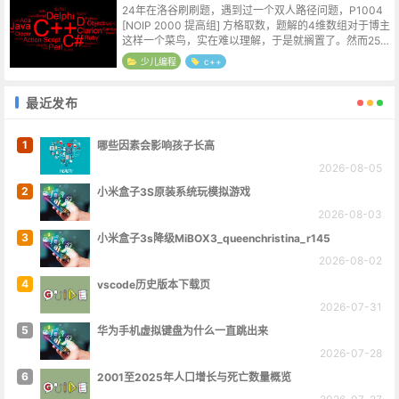
24年在洛谷刷刷题，遇到过一个双人路径问题，P1004
[NOIP 2000 提高组] 方格取数，题解的4维数组对于博主
这样一个菜鸟，实在难以理解，于是就搁置了。然而25年
的时候又遇到了P1006 [NOIP 2008 提高组] 传纸...
少儿编程
c++
最近发布
1
哪些因素会影响孩子长高
2026-08-05
2
小米盒子3S原装系统玩模拟游戏
2026-08-03
3
小米盒子3s降级MiBOX3_queenchristina_r145
2026-08-02
4
vscode历史版本下载页
2026-07-31
5
华为手机虚拟键盘为什么一直跳出来
2026-07-28
6
2001至2025年人口增长与死亡数量概览