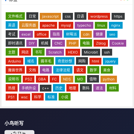
文件格式
日常
javascript
css
日语
wordpress
https
英语
云服务器
apache
mysql
typecho
linux
nginx
考试
excel
office
指南
树莓派
cdn
健康
seo
即时通讯
DIY
机械
CNC
PHP
电脑
Zblog
Cookie
主题
网店
书写
Scratch
HEXO
Microbit
ssh
Arduino
域名
薅羊毛
奇思妙想
网购
html
jquery
魔兽世界
文档
电路
法律法规
语文
数学
美食
说明书
PS2
GBA
FC
NDS
MD
值物
python
热搜
手柄外设
c++
历史
地理
数码
道法
材料
PS1
wsc
科学
标准
小说
小鸟听写