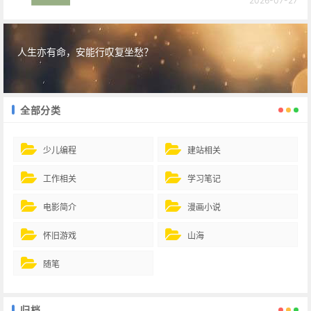
2026-07-27
人生亦有命，安能行叹复坐愁？
全部分类
少儿编程
建站相关
工作相关
学习笔记
电影简介
漫画小说
怀旧游戏
山海
随笔
归档