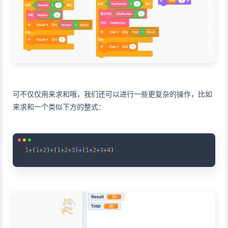
可不仅仅用来求和哦，我们还可以进行一些更复杂的操作，比如
来求和一个类似下方的整式：
Copy
1
+
(
1
+
2
)
+
(
1
+
2
+
3
)
+
(
1
+
2
+
3
+
4
)