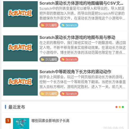
Scratch滚动长方体游戏的地图编辑与CSV文件的导入导出
Scratch中的列表变量是可以被导入和导出的，导入就是
把外部的数据加入列表，而导出则是把Scratch所记录的
数据保存为外部文件，在滚动长方体游戏这个小游戏中，
为了生成一些形状各异的地图，博主尝试了利用导入csv
少儿编程
Scratch
这一方式来添加地图数...
Scratch滚动长方体游戏的地图布局与移动
在之前的教程中，我们曾经实现过一个跑酷游戏，通过固
定人物，不断平移背景来实现移动效果。在滚动长方体这
个小游戏中，博主把长方体的活动范围也限定在了原点附
近，所以同样需要移动地图来衬托长方体的移动。一个长
少儿编程
Scratch
方体，绕某根坐标轴旋转的时候，不出...
Scratch中等距视角下长方体的滚动动作
刚学会上网那会，玩过一个网页版的滚动长方体的游戏，
控制一个长方体在一个等距视角下翻滚。当把长方体垂直
放入目标方格时，游戏判定胜利，进入下一关。前几天学
习了一下2.5d视角的坐标换算与图形变换，准备来实现一
少儿编程
Scratch
个低配版本的滚动长方体游戏。实...
最近发布
1
哪些因素会影响孩子长高
2026-08-05