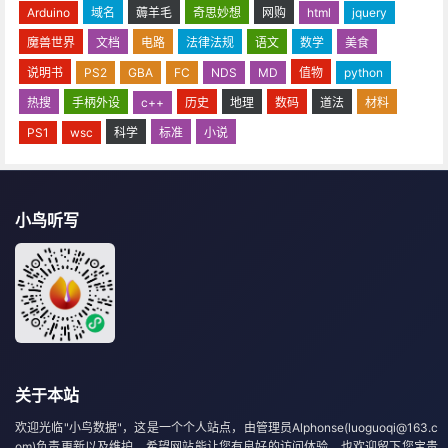
Arduino
域名
薅羊毛
奇思妙想
网购
html
jquery
魔兽世界
文档
电路
法律法规
语文
数学
美食
说明书
PS2
GBA
FC
NDS
MD
值物
python
热搜
手柄外设
c++
历史
地理
数码
道法
材料
PS1
wsc
科学
标准
小说
小鸟听写
关于本站
欢迎光临"小鸟数据"，这是一个个人站点，由管理员Alphonse(luoguoqi@163.c
om)负责更新以及维护。希望网站能让您有良好的访问体验，也欢迎留下您宝贵