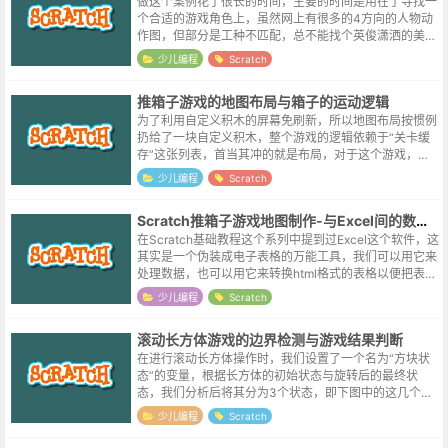
做这个案例花了很长的时间，主要的时间是用在了寻找一
个合适的游戏角色上，虽然网上有很多的4方向的人物动
作图，但部分是工种不匹配，总不能找个英俊潇洒的美男
子，或是弱不经风的大小姐来干推箱子这种体力活吧，更
少儿编程
Scratch
不用说携带管制刀具的剑士，或是呼风...
推箱子游戏的地图布局与箱子的运动逻辑
为了利用自定义积木的屏幕免刷新，所以地图布局按惯例
扔给了一块自定义积木，整个游戏的逻辑依赖于“关卡缓
存”这张列表，首当其冲的就是布局，对于这个游戏，博
主将屏幕统一划分成了10横12纵的栅格，不显示的部分
少儿编程
Scratch
都用“0值”填充，虽然实际的游戏...
Scratch推箱子游戏地图制作-与Excel间的数据交换
在Scratch基础教程这个系列中提到过Excel这个软件，这
其实是一个伪装成电子表格的万能工具，我们可以用它来
处理数据，也可以用它来转换html格式的表格以便把表格
内容发布到网站。当然也有用Excel来画像素图，甚至制
少儿编程
Scratch
作游戏的，对于...
滚动长方体游戏的边界检测与游戏结果判断
在进行滚动长方体操作时，我们设置了一个名为“方块状
态”的变量，根据长方体的初始状态与旋转后的最终状
态，我们分析后将其分为3个状态，即下图中的这几个状
态：分别是竖直状态；长的一边靠近X轴的状态；以及长
少儿编程
Scratch
的一边靠近Y轴的状态。因为视角变化的...