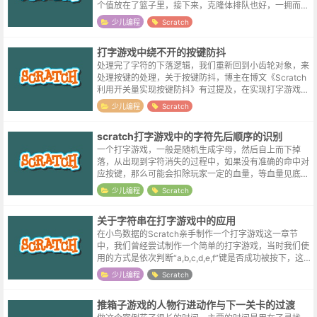
个值放在了篮子里，接下来，克隆体排队也好，一拥而上
也好，来看看自己的id是不是符合删除条件就好了。下面
少儿编程
Scratch
的图如果有点模糊，同样请右键“在...
打字游戏中绕不开的按键防抖
处理完了字符的下落逻辑，我们重新回到小齿轮对象，来
处理按键的处理，关于按键防抖，博主在博文《Scratch
利用开关量实现按键防抖》有过提及，在实现打字游戏的
过程当中，也遇到了类似的问题，当按下某按键的粘连时
少儿编程
Scratch
间过长时，会导致屏幕上所有...
scratch打字游戏中的字符先后顺序的识别
一个打字游戏，一般是随机生成字母，然后自上而下掉
落，从出现到字符消失的过程中，如果没有准确的命中对
应按键，那么可能会扣除玩家一定的血量，等血量见底，
游戏也就结束了。在随机生成字母的过程中，不可避免的
少儿编程
Scratch
会出现同一个字母同屏展示的情况，比如...
关于字符串在打字游戏中的应用
在小鸟数据的Scratch亲手制作一个打字游戏这一章节
中，我们曾经尝试制作一个简单的打字游戏，当时我们使
用的方式是依次判断“a,b,c,d,e,f”键是否成功被按下，这
样挨个检测的方式显然很没有效率，于是在尝试实现计算
少儿编程
Scratch
器的时候，在Sc...
推箱子游戏的人物行进动作与下一关卡的过渡