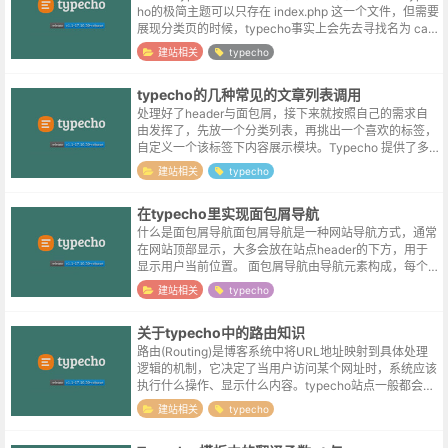
ho的极简主题可以只存在 index.php 这一个文件，但需要
展现分类页的时候，typecho事实上会先去寻找名为 cate
gory.php 的分类页模板，文章页当然也...
建站相关
typecho
typecho的几种常见的文章列表调用
处理好了header与面包屑，接下来就按照自己的需求自
由发挥了，先放一个分类列表，再挑出一个喜欢的标签，
自定义一个该标签下内容展示模块。Typecho 提供了多
种文章循环方式，以下是常用的几种方法：标准文章循环
建站相关
typecho
<?php whi...
在typecho里实现面包屑导航
什么是面包屑导航面包屑导航是一种网站导航方式，通常
在网站顶部显示，大多会放在站点header的下方，用于
显示用户当前位置。 面包屑导航由导航元素构成，每个
元素代表一个网站导航项，各个元素通常包含对应链接，
建站相关
typecho
供用户跳转。面包屑导航示例首页...
关于typecho中的路由知识
路由(Routing)是博客系统中将URL地址映射到具体处理
逻辑的机制，它决定了当用户访问某个网址时，系统应该
执行什么操作、显示什么内容。typecho站点一般都会开
启伪静态，伪静态通过URL重写将"漂亮"的URL映射到实
建站相关
typecho
际的文件路径...