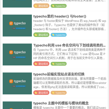
示在网页上，但对网页的功能和表现至关重要。主要元素
和功能1. 基础元素<title>: 定义文档标题，显示在浏...
建站相关
typecho
typecho里的 header() 与footer()
header 与 footer类似于 WordPress 的 wp_head() 和 wp
_footer() 钩子，Typecho 也提供了类似的插件钩子（如
header() 和 footer() 方法），允许插件在头部或尾部插入
内...
建站相关
typecho
Typecho利用 use 命名空间与下划线调用类的区别
在 Typecho 中，利用 use 语法和下划线调用类是两种不
同的类引用方式，它们有以下区别：1. use 语句use 是 P
HP 的命名空间引入机制，用于在当前文件中引入其他命
名空间的类：use Typecho\Db; use T...
建站相关
typecho
typecho前端实现站点语言的切换
前端修改的数据能及时反馈到后端，那当然需要一个前后
端都可以无障碍读取的东西，所以最初是想要用localstor
age，但发现php无法直接读取其值，所以就换成了cooki
e。前端通过js来设置参数值：document.cookie='...
建站相关
typecho
typecho 主题中的模板与模块的概念
模板是 typecho 主题中一个重要的概念，我们说过typec