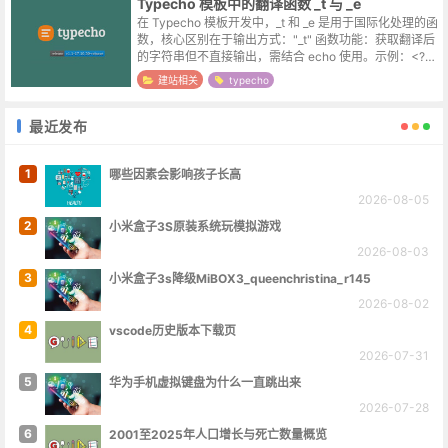
Typecho 模板中的翻译函数 _t 与 _e
在 Typecho 模板开发中，_t 和 _e 是用于国际化处理的函
数，核心区别在于输出方式："_t" 函数‌‌功能‌：获取翻译后
的字符串但不直接输出，需结合 echo 使用。‌示例‌：<?ph
p echo _t('欢迎语');...
建站相关
typecho
最近发布
1
哪些因素会影响孩子长高
2026-08-05
2
小米盒子3S原装系统玩模拟游戏
2026-08-03
3
小米盒子3s降级MiBOX3_queenchristina_r145
2026-08-02
4
vscode历史版本下载页
2026-07-31
5
华为手机虚拟键盘为什么一直跳出来
2026-07-28
6
2001至2025年人口增长与死亡数量概览