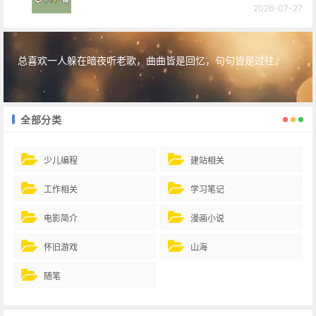
2026-07-27
总喜欢一人躲在暗夜听老歌，曲曲皆是回忆，句句皆是过往。
全部分类
少儿编程
建站相关
工作相关
学习笔记
电影简介
漫画小说
怀旧游戏
山海
随笔