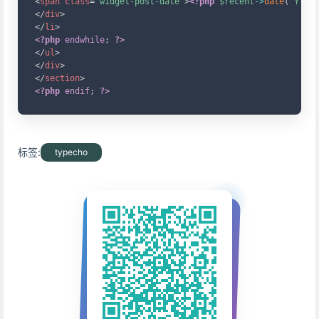
<
span
class
=
"
widget-post-date
"
>
<?php
$recent
->
date
(
'Y-m-d
</
div
>
</
li
>
<?php
endwhile
;
?>
</
ul
>
</
div
>
</
section
>
<?php
endif
;
?>
标签:
typecho