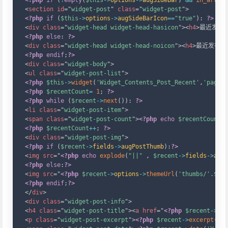
<?php
if
(
!
empty
(
$this
->
options
->
augSideBar
)
&&
in_array
(
<
section
id
=
"
widget-post
"
class
=
"
widget-post
"
>
<?php
if
(
$this
->
options
->
augSideBarIcon
==
"true"
)
:
?>
<
div
class
=
"
widget-head widget-head-hasicon
"
>
<
h4
>
最近发布
<
<?php
else
:
?>
<
div
class
=
"
widget-head widget-head-noicon
"
>
<
h4
>
最近发布
</
<?php
endif
;
?>
<
div
class
=
"
widget-body
"
>
<
ul
class
=
"
widget-post-list
"
>
<?php
$this
->
widget
(
'Widget_Contents_Post_Recent'
,
'pageSi
<?php
$recentCount
=
1
;
?>
<?php
while
(
$recent
->
next
(
)
)
:
?>
<
li
class
=
"
widget-post-item
"
>
<
span
class
=
"
widget-post-count
"
>
<?php
echo
$recentCount
;
<?php
$recentCount
++
;
?>
<
div
class
=
"
widget-post-img
"
>
<?php
if
(
$recent
->
fields
->
augPostThumb
)
:
?>
<
img
src
=
"
<?php
echo
explode
(
"||"
,
$recent
->
fields
->
augP
<?php
else
:
?>
<
img
src
=
"
<?php
$recent
->
options
->
themeUrl
(
'thumbs/'
.
$rec
<?php
endif
;
?>
</
div
>
<
div
class
=
"
widget-post-info
"
>
<
h4
class
=
"
widget-post-title
"
>
<
a
href
=
"
<?php
$recent
->
per
<
p
class
=
"
widget-post-excerpt
"
>
<?php
$recent
->
excerpt
(
36
,