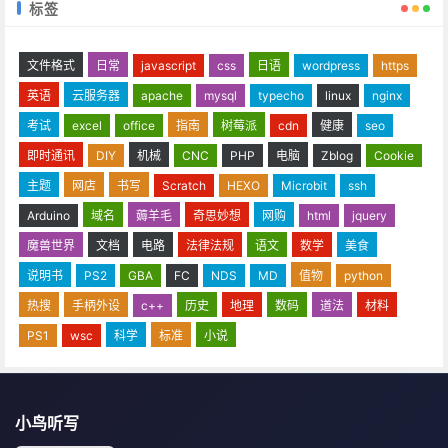
标签
文件格式
日常
javascript
css
日语
wordpress
https
英语
云服务器
apache
mysql
typecho
linux
nginx
考试
excel
office
指南
树莓派
cdn
健康
seo
即时通讯
DIY
机械
CNC
PHP
电脑
Zblog
Cookie
主题
网店
书写
Scratch
HEXO
Microbit
ssh
Arduino
域名
薅羊毛
奇思妙想
网购
html
jquery
魔兽世界
文档
电路
法律法规
语文
数学
美食
说明书
PS2
GBA
FC
NDS
MD
值物
python
热搜
手柄外设
c++
历史
地理
数码
道法
材料
PS1
wsc
科学
标准
小说
小鸟听写