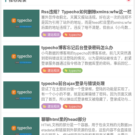
Rss违规？Typecho如何删除xmlns:wfw这一栏
塞外忽传收蓟北，天翼又报站违规。好在这一次的违规不
是因为引用了站外的地址，而是feed栏目里的xmlns:wfw
后面的地址违规了。违反了啥不清楚，但自从《小鸟数
据》网站搬至阿里云之后，日均流量本身已经是个位数，
建站相关
typecho
删除这一行不说无关痛痒吧...
typecho博客忘记后台登录密码怎么办
小鸟数据的博客用的typecho的博客系统，前几天突然遇
到密码错误无法登陆的情况，以为是网站被攻击了，赶紧
登录服务器通过指令修改了数据库里的密码，事后回忆似
乎是自己在公司修改过密码，但忘记在家里更新浏览器自
建站相关
typecho
动保存的密码所导致的 T_T...
typecho前台ajax登录与错误处理
尝试了在主题前台做一个登录框，登陆的功能是实现了，
有一个小小的不便，就是如果输错了密码，因为页面又跳
回了首页，所以弹出式登录框又被隐藏了，登录成功与否
不够明显，二次登录的场合操作也较繁琐，所以想实现前
建站相关
typecho
台以ajax的方式登录。实现aja...
聊聊html里的head部分
HTML文档的部分是一个容器，用于包含文档的元数据(m
etadata)和链接到外部资源的信息，这些内容不会直接显