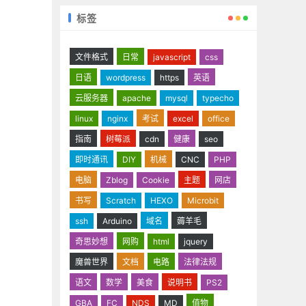
标签
文件格式
日常
javascript
css
日语
wordpress
https
英语
云服务器
apache
mysql
typecho
linux
nginx
考试
excel
office
指南
树莓派
cdn
健康
seo
即时通讯
DIY
机械
CNC
PHP
电脑
Zblog
Cookie
主题
网店
书写
Scratch
HEXO
Microbit
ssh
Arduino
域名
薅羊毛
奇思妙想
网购
html
jquery
魔兽世界
文档
电路
法律法规
语文
数学
美食
说明书
PS2
GBA
FC
NDS
MD
值物