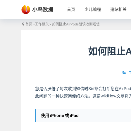
小鸟数据
首页
少儿编程
建站相关
首页
>
工作相关
> 如何阻止AirPods朗读收到短信
如何阻止A
您是否厌倦了每次收到短信时Siri都会打断您在AirPod
此问题的一种快速简便的方法。这篇wikiHow文章将
使用 iPhone 或 iPad