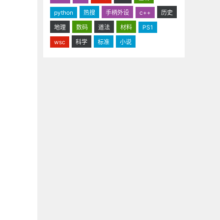
python
热搜
手柄外设
c++
历史
地理
数码
道法
材料
PS1
wsc
科学
标准
小说