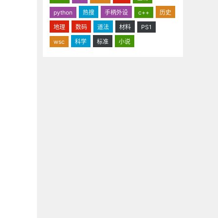
python
热搜
手柄外设
c++
历史
地理
数码
道法
材料
PS1
wsc
科学
标准
小说