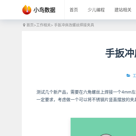
小鸟数据
首页
少儿编程
建站相关
首页
>
工作相关
> 手扳冲床改螺丝焊接夹具
手扳冲
测试几个新产品，需要在六角螺丝上焊接一个4mm
一定要求，考虑做一个可以将不锈钢片竖直摆放的夹