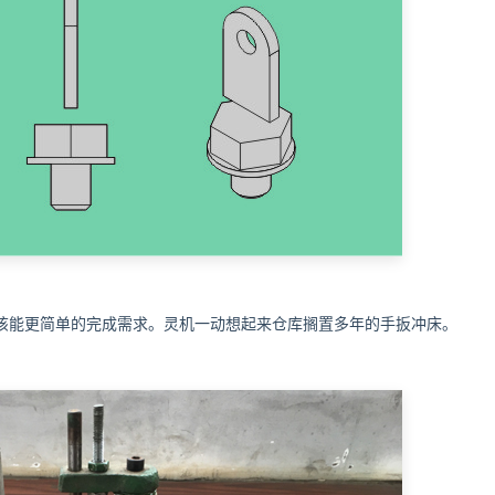
该能更简单的完成需求。灵机一动想起来仓库搁置多年的手扳冲床。