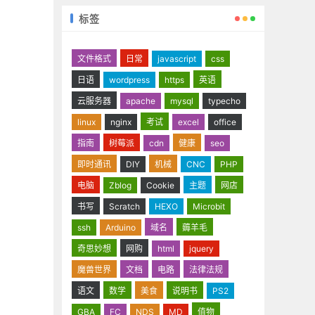
标签
文件格式
日常
javascript
css
日语
wordpress
https
英语
云服务器
apache
mysql
typecho
linux
nginx
考试
excel
office
指南
树莓派
cdn
健康
seo
即时通讯
DIY
机械
CNC
PHP
电脑
Zblog
Cookie
主题
网店
书写
Scratch
HEXO
Microbit
ssh
Arduino
域名
薅羊毛
奇思妙想
网购
html
jquery
魔兽世界
文档
电路
法律法规
语文
数学
美食
说明书
PS2
GBA
FC
NDS
MD
值物