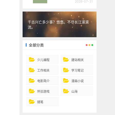
2026-07-31
千古兴亡多少事？悠悠。不尽长江滚滚
流。
全部分类
少儿编程
建站相关
工作相关
学习笔记
电影简介
漫画小说
怀旧游戏
山海
随笔