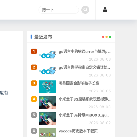
最近发布
1
go语言中的错误error与惊恐panic
2026-08-08
2
go语言趣学指南自定义错误处理章的完整例子
2026-08-08
3
哪些因素会影响孩子长高
2026-08-05
度有
4
小米盒子3S原装系统玩模拟游戏
2026-08-03
5
小米盒子3s降级MiBOX3_queenchristina_r145
2026-08-02
6
vscode历史版本下载页