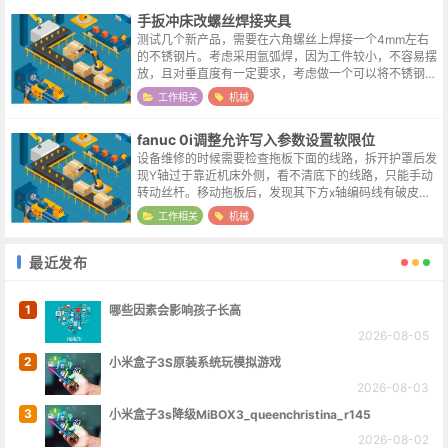
手扳冲床改螺丝焊接夹具
测试几个新产品，需要在六角螺丝上焊接一个4mm左右
的不锈钢片。考虑采用氩弧焊，因为工件较小，不容易摆
放，且对垂直度有一定要求，考虑做一个可以将不锈钢片
竖直摆放的夹具，焊接时压下，焊接完成可复位。上下可
工作相关
机械
垂直移动的夹具，做起来颇费功夫，总...
fanuc 0i调整允许写入参数设置软限位
设备维修的时候需要检查拖板下面的线路，拆开护罩后发
现Y轴过于靠近机床外侧，看不清底下的线路，只能手动
转动丝杆。移动拖板后，发现其下方x轴编码线有破皮，
重新连接并且用胶布包裹后故障排除。设备回零的时候z
工作相关
机械
轴与x轴都是正常，唯有y轴报“50...
最近发布
1
哪些因素会影响孩子长高
2026-08-05
2
小米盒子3S原装系统玩模拟游戏
2026-08-03
3
小米盒子3s降级MiBOX3_queenchristina_r145
2026-08-02