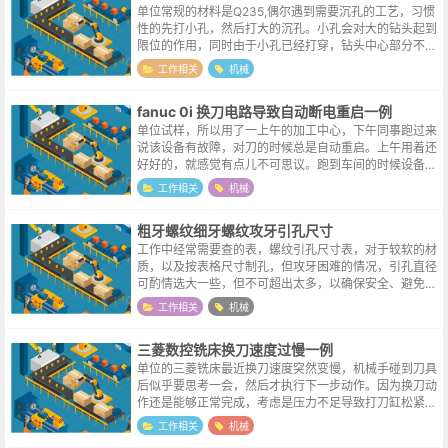
单位常规的材料是Q235,偶尔遇到需要沉孔的工艺，习惯
性的先打小孔，然后打大的沉孔。小孔会对大的钻头起到
限位的作用，同时由于小孔已经打穿，钻头中心部分不再
有干涉，同时有了更好的排屑，沉孔的孔壁会更加光滑美
工作相关
机械
观。某天需要加工几件不锈钢的产...
fanuc 0i 换刀电路导致自动断电重启一例
单位试样，所以用了一上午的加工中心，下午同事跑过来
说该设备有故障，对刀的时候总是自动重启。上午用着还
好好的，就感觉有点儿不可思议。跑到车间的时候设备已
经重启完成，重新回零，对刀，刀具刚碰到工件，屏幕一
工作相关
机械
黑，系统又重启了。打开设备配电箱，...
粗牙螺纹细牙螺纹攻牙引孔尺寸
工作中经常需要查的表，螺纹引孔尺寸表，对于较软的材
质，以及按表格尺寸制孔，但攻牙困难的情况，引孔直径
可酌情选大一些，但不可超出太多，以确保安全、避免滑
丝。粗牙螺纹引孔尺寸 规格 螺纹类型 螺距 引...
工作相关
机械
三菱数控铣床换刀速度过慢一例
单位的三菱铣床最近换刀速度突然变慢，机械手碰到刀具
后似乎要思考一会，然后才执行下一步动作。因为换刀动
作还是能够正常完成，考虑是压力不足导致打刀缸松紧速
度过慢的原因。打刀缸上有两个信号，能够完成整个换刀
工作相关
机械
动作说明信号输出是没有问题的，问题...