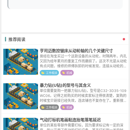
推荐阅读
亨司迈数控锯床从动轮轴的几个关键尺寸
曾经在淘宝买过一个这款设备的从动轮，时隔两年，内孔
又因为经年累月的重复工作而磨损了。这次不光是从动轮
有点问题，维修的师傅拆卸的时候发现，连接从动轮的主
轴也有了损伤，所以一并购买了，淘宝的店家比较细心，
工作相关
机械
提议先校对一下尺寸，就有了下面这几...
暴力钻(U钻)的型号与其含义
单位需要复购一把暴力钻(U钻)，型号是C32-3D35-109
WC06，记得之前购买的时候卖家标注得很清楚，复购的
时候宝贝链接已经失效，连店铺也不复存在了。重新搜索
到的大部分商家都仅按加工孔径范围来分类，看不出其他
工作相关
机械
参数，有点摸不着头脑...
气动打标机笔画粘连抬笔落笔延迟
单位的某些零部件需要打标，因为要求标记有一定的深