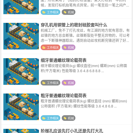
度，所以采用了气动的打标设备。某天打标到一半的时
候，发现打标机抬笔有点异常，前一笔至后一笔之间产生
了深度相对较浅的划痕。尝试重启了电脑，故障依旧，显
工作相关
机械
然不是软件上的问题了。因为笔画的走向与...
穿孔机用铜管上的密封硅胶套叫什么
机械工厂，免不了打孔攻丝，有江湖的地方就有恩怨，有
丝锥的地方总会断锥。丝锥断裂处平整无异物的，可以考
虑一下断锥神器取出，遇到自动丝攻机断完锥还转了好几
圈的，连缝隙处都被堵塞，就只能上穿孔机了。单位的穿
工作相关
机械
孔机效率不高，某天设备维修的时候顺...
细牙普通螺纹理论载荷表
细牙螺纹理论载荷(kg) 螺纹直径(mm) 螺距(mm) 公称面
积(平方毫米) 性能等级 3.6 4.8 6.8 8.8 ...
工作相关
机械
粗牙普通螺纹理论载荷表
粗牙普通螺纹理论载荷表(kg) 螺纹直径 (mm) 螺距(mm)
公称面积 (平方毫米) 螺纹性能等级 3.6 4.8 6.8 ...
工作相关
机械
阶梯孔应该先打小孔还是先打大孔