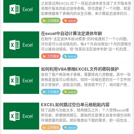
之前尝试用EXCEL拉了一张延迟退休表生成了文字版本而
非图片版本的延迟退休表格。但也遗留了一个问题，就是
如果根据单个表格内的出生日期，来计算延迟退休的日
期。其实当时也做过类似的尝试了，这里尝试补完一下。
工作相关
excel
日期函数在EXCEL中，类似20...
在excel中自动计算法定退休年龄
在制作“法定退休年龄对照表”的时候遇到了一个小问题，
月份是可以自动填充的，每4个月自动增加1个月的逻辑也
可以被自动填充。但“改革后法定退休年龄”这一栏的逻辑
就稍微复杂了一点，依赖自动填充就不可取了。改革后法
工作相关
excel
定退休年龄“改革后法定退休年...
如何利用VBA移除EXCEL文件的密码保护
收到了客户两张电子表格，需要修改几项数据，其中一张
表格是直接可以修改的，但同一压缩包里的另一个文件则
显示受保护，读取没问题，修改就不行了，询问客户密码
也是一问三不知。无奈在51CTO找了这么一个暴力测试
工作相关
excel
的方案，程序会在成功后弹窗提示该...
EXCEL如何跳过空白单元格粘贴内容
除了函数与功能太多，随用随忘之外，个人觉得excel堪
称完美，即便随用随忘，那始终还是博主自身存储空间和
存储质量的原因。就好像类似下面的需求，把一段包含空
格的内容隔行穿插到左边的单元格内。明明是曾经操作过
工作相关
excel
的，但如何解决的却一下又想不起...