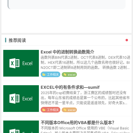
推荐阅读
Excel 中的进制转换函数简介
函数列表BIN代表2进制，OCT代表8进制，DEX代表10进
制，HEX代表16进制，所以这几个函数名称也很好记。BI
N2OCT即二进制转8进制用到的函数。 转换函数 2进制 8
进制 10进制 ...
工作相关
excel
EXCEL中的有条件求和—sumif
2025年的csp初赛结束了，浙江赛区的成绩暂时还没有
出，每年山东省的成绩总是第一个公布的，比起其他省市
快得还不是一星半点，只能说是遥遥领先，好奇大家s级
的成绩怎么样，所以就下载了某地的表格，想看一下高于
工作相关
excel
60分的大概有多少人。因为数据...
不同版本Office用的VBA都是什么版本？
不同版本的 Microsoft Office 使用的 VBE（Visual Basic