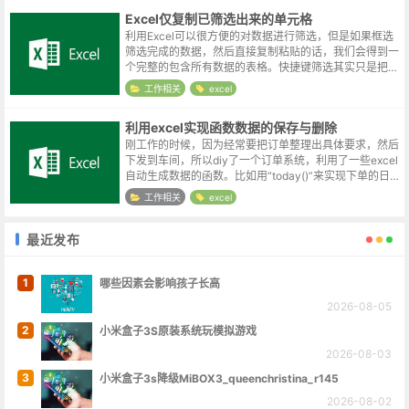
Excel仅复制已筛选出来的单元格
利用Excel可以很方便的对数据进行筛选，但是如果框选
筛选完成的数据，然后直接复制粘贴的话，我们会得到一
个完整的包含所有数据的表格。快捷键筛选其实只是把不
符合条件的单元格暂时的隐藏了起来，如果仔细观察一下
工作相关
excel
屏幕左侧的行号，可以发现此时行...
利用excel实现函数数据的保存与删除
刚工作的时候，因为经常要把订单整理出具体要求，然后
下发到车间，所以diy了一个订单系统，利用了一些excel
自动生成数据的函数。比如用“today()”来实现下单的日
期，用“sum()”来统计总体的数量。这个简陋的管理系统
工作相关
excel
用于打印是没...
最近发布
1
哪些因素会影响孩子长高
2026-08-05
2
小米盒子3S原装系统玩模拟游戏
2026-08-03
3
小米盒子3s降级MiBOX3_queenchristina_r145
2026-08-02