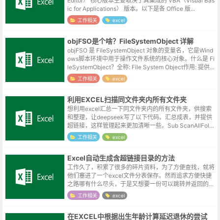
Editor） 核心版本主要取决于其集成的 VBA（Visual Bas
ic for Applications） 版本。以下是各 Office 版...
工作相关
excel
objFSO是个啥？FileSystemObject 详解
objFSO 是 FileSystemObject 对象的变量名，它是Wind
ows脚本环境中用于操作文件系统的核心对象。什么是 Fi
leSystemObject？全称: File System Object作用: 提供对
计算机文件系...
工作相关
excel
利用EXCEL扫描同文件夹内所有文件夹
想利用excel汇总一下同文件夹内的所有文件夹，供搜索
和整理，让deepseek写了以下代码。汇总成表，并提供
超链接，这样管理起来更加清晰一些。Sub ScanAllFold
ersRecursive() Dim objFSO ...
工作相关
excel
Excel自动生成含超链接目录的方法
工作久了，积累了很多的碎片资料，为了方便查找，就将
他们塞进了一个excel文件分表保存。然而追求方便快捷
之路哪有什么尽头，于是又想要一份可以跳转并返回的目
录，自动将其他表格的表格名称汇总到目录表，并在分表
工作相关
excel
添加返回目录的按钮。这几天尝试...
在EXCEL中根据出生年龄计算延迟退休的尝试