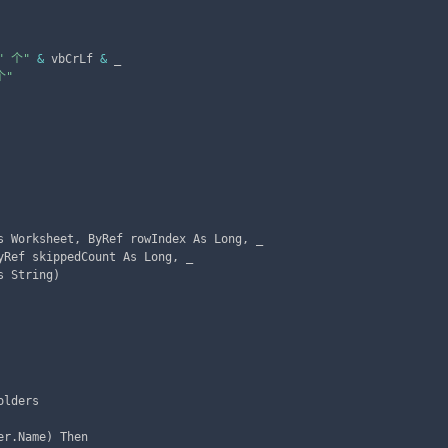
" 个"
&
 vbCrLf 
&
 _

个"
s Worksheet
,
 ByRef rowIndex As Long
,
 _

yRef skippedCount As Long
,
 _

s String
)
olders

er
.
Name
)
 Then
