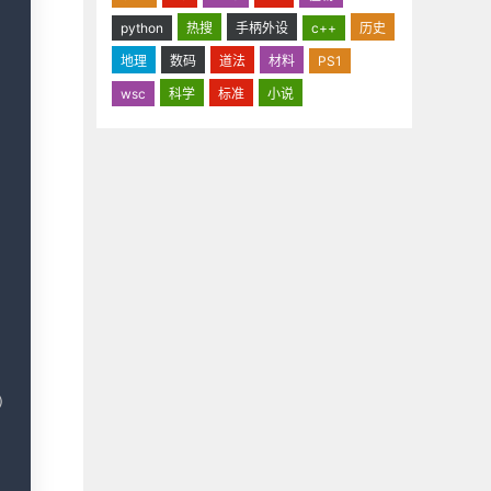
python
热搜
手柄外设
c++
历史
地理
数码
道法
材料
PS1
wsc
科学
标准
小说
)