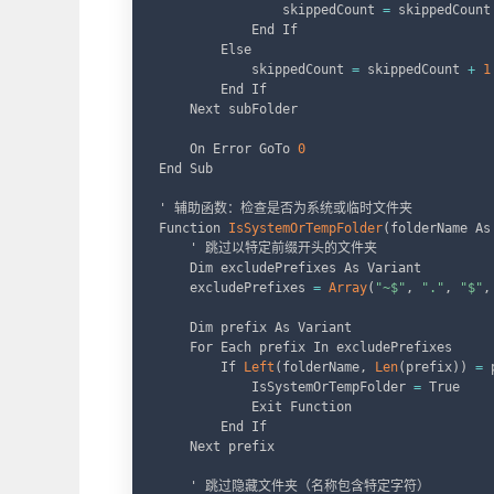
                skippedCount 
=
 skippedCount
            End If

        Else

            skippedCount 
=
 skippedCount 
+
1
        End If

    Next subFolder

    On Error GoTo 
0
End Sub

' 辅助函数：检查是否为系统或临时文件夹

Function 
IsSystemOrTempFolder
(
folderName As
    ' 跳过以特定前缀开头的文件夹

    Dim excludePrefixes As Variant

    excludePrefixes 
=
Array
(
"~$"
,
"."
,
"$"
,
    Dim prefix As Variant

    For Each prefix In excludePrefixes

        If 
Left
(
folderName
,
Len
(
prefix
)
)
=
 
            IsSystemOrTempFolder 
=
 True

            Exit Function

        End If

    Next prefix

    ' 跳过隐藏文件夹（名称包含特定字符）
