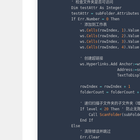
            ' 检查文件夹是否可访问

            Dim testAttr As Integer

            testAttr 
=
 subFolder
.
Attributes

            If Err
.
Number 
=
0
 Then

                ' 添加到工作表

                ws
.
Cells
(
rowIndex
,
1
)
.
Value
                ws
.
Cells
(
rowIndex
,
2
)
.
Value
                ws
.
Cells
(
rowIndex
,
3
)
.
Value
                ws
.
Cells
(
rowIndex
,
4
)
.
Value
                ' 创建超链接

                ws
.
Hyperlinks
.
Add Anchor
:
=
w
                                 Address
:
=
s
                                 TextToDisp
                rowIndex 
=
 rowIndex 
+
1
                folderCount 
=
 folderCount 
+
                ' 递归扫描子文件夹的子文件夹（
                If level 
<
20
 Then ' 防
                    Call 
ScanFolder
(
subFold
                End If

            Else

                ' 清除错误并跳过

                Err
.
Clear
