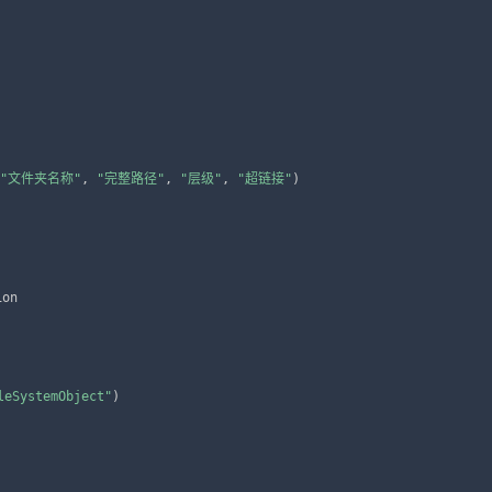
"文件夹名称"
,
"完整路径"
,
"层级"
,
"超链接"
)
on

leSystemObject"
)