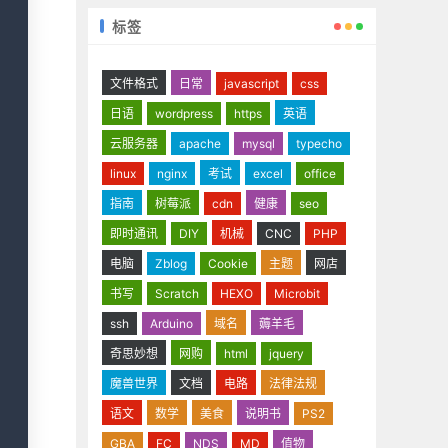
标签
文件格式
日常
javascript
css
日语
wordpress
https
英语
云服务器
apache
mysql
typecho
linux
nginx
考试
excel
office
指南
树莓派
cdn
健康
seo
即时通讯
DIY
机械
CNC
PHP
电脑
Zblog
Cookie
主题
网店
书写
Scratch
HEXO
Microbit
ssh
Arduino
域名
薅羊毛
奇思妙想
网购
html
jquery
魔兽世界
文档
电路
法律法规
语文
数学
美食
说明书
PS2
GBA
FC
NDS
MD
值物