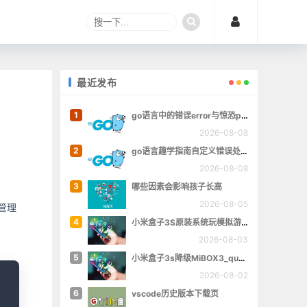
最近发布
1
go语言中的错误error与惊恐panic
2026-08-08
2
go语言趣学指南自定义错误处理章的完整例子
2026-08-08
3
哪些因素会影响孩子长高
2026-08-05
管理
4
小米盒子3S原装系统玩模拟游戏
2026-08-03
5
小米盒子3s降级MiBOX3_queenchristina_r145
opy
2026-08-02
6
vscode历史版本下载页