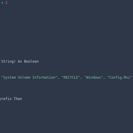
 
+
1
 String
)
 As Boolean

"System Volume Information"
,
"RECYCLE"
,
"Windows"
,
"Config.Msi"
prefix Then
