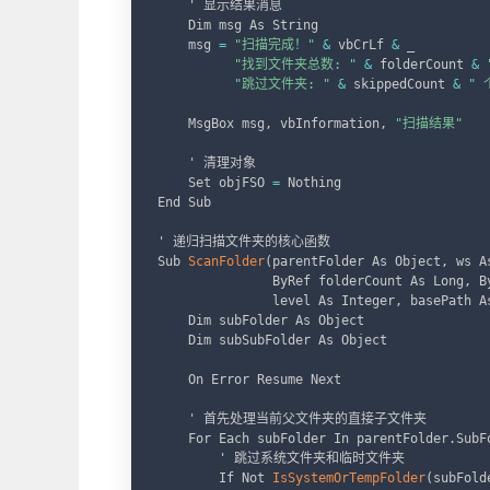
    ' 显示结果消息

    Dim msg As String

    msg 
=
"扫描完成！"
&
 vbCrLf 
&
 _

"找到文件夹总数: "
&
 folderCount 
&
"跳过文件夹: "
&
 skippedCount 
&
" 
    MsgBox msg
,
 vbInformation
,
"扫描结果"
    ' 清理对象

    Set objFSO 
=
 Nothing

End Sub

' 递归扫描文件夹的核心函数

Sub 
ScanFolder
(
parentFolder As Object
,
 ws A
               ByRef folderCount As Long
,
 B
               level As Integer
,
 basePath A
    Dim subFolder As Object

    Dim subSubFolder As Object

    On Error Resume Next

    ' 首先处理当前父文件夹的直接子文件夹

    For Each subFolder In parentFolder
.
SubF
        ' 跳过系统文件夹和临时文件夹

        If Not 
IsSystemOrTempFolder
(
subFold