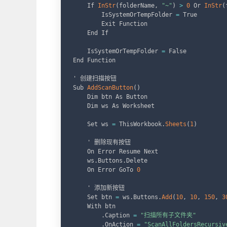
    If 
InStr
(
folderName
,
"~"
)
>
0
 Or 
InStr
(
        IsSystemOrTempFolder 
=
 True

        Exit Function

    End If

    IsSystemOrTempFolder 
=
 False

End Function

' 创建扫描按钮

Sub 
AddScanButton
(
)
    Dim btn As Button

    Dim ws As Worksheet

    Set ws 
=
 ThisWorkbook
.
Sheets
(
1
)
    ' 删除现有按钮

    On Error Resume Next

    ws
.
Buttons
.
Delete

    On Error GoTo 
0
    ' 添加新按钮

    Set btn 
=
 ws
.
Buttons
.
Add
(
10
,
10
,
150
,
3
    With btn

.
Caption 
=
"扫描所有子文件夹"
.
OnAction 
=
"ScanAllFoldersRecursiv