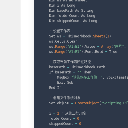
    Dim ws As Worksheet

    Dim i As Long

    Dim basePath As String

    Dim folderCount As Long

    Dim skippedCount As Long

    ' 设置工作表

    Set ws 
=
 ThisWorkbook
.
Sheets
(
1
)
    ws
.
Cells
.
Clear

    ws
.
Range
(
"A1:E1"
)
.
Value 
=
Array
(
"序号"
,
    ws
.
Range
(
"A1:E1"
)
.
Font
.
Bold 
=
 True

    ' 获取当前工作簿所在路径

    basePath 
=
 ThisWorkbook
.
Path

    If basePath 
=
""
 Then

        MsgBox 
"请先保存工作簿！"
,
 vbExclamati
        Exit Sub

    End If

    ' 创建文件系统对象

    Set objFSO 
=
CreateObject
(
"Scripting.Fi
    i 
=
2
 ' 从第二行开始

    folderCount 
=
0
    skippedCount 
=
0