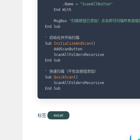
.
Name 
=
"ScanAllButton"
    End With

    MsgBox 
"扫描按钮已添加！点击即可扫描所有层级
End Sub

' 初始化并开始扫描

Sub 
InitializeAndScan
(
)
    AddScanButton

    ScanAllFoldersRecursive

End Sub

' 快速扫描（不包含按钮添加）

Sub 
QuickScan
(
)
    ScanAllFoldersRecursive

End Sub
标签:
excel