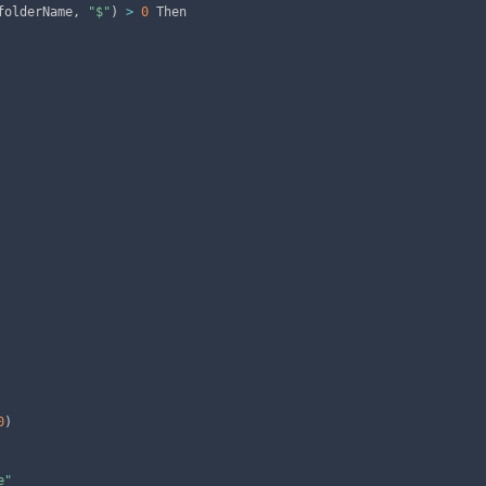
folderName
,
"$"
)
>
0
 Then

0
)
e"