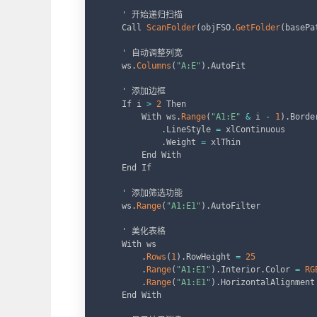
    ' 开始递归扫描

    Call 
ScanFolder
(
objFSO
.
GetFolder
(
basePa
    ' 自动调整列宽

    ws
.
Columns
(
"A:E"
)
.
AutoFit

    ' 添加边框

    If i 
>
2
 Then

        With ws
.
Range
(
"A1:E"
&
 i 
-
1
)
.
Border
.
LineStyle 
=
 xlContinuous

.
Weight 
=
 xlThin

        End With

    End If

    ' 添加筛选功能

    ws
.
Range
(
"A1:E1"
)
.
AutoFilter

    ' 美化表格

    With ws

.
Rows
(
1
)
.
RowHeight 
=
25
.
Range
(
"A1:E1"
)
.
Interior
.
Color 
=
RG
.
Range
(
"A1:E1"
)
.
HorizontalAlignment
    End With
