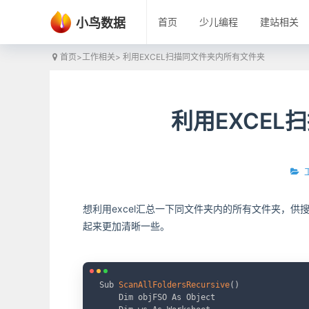
小鸟数据
首页
少儿编程
建站相关
首页
>
工作相关
> 利用EXCEL扫描同文件夹内所有文件夹
利用EXCE
想利用excel汇总一下同文件夹内的所有文件夹，供
起来更加清晰一些。
Sub 
ScanAllFoldersRecursive
(
)
    Dim objFSO As Object
