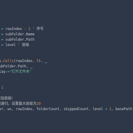
 
=
 rowIndex 
-
1
 ' 序号

 
=
 subFolder
.
Name

 
=
 subFolder
.
Path

 
=
 level ' 层级

s
.
Cells
(
rowIndex
,
5
)
,
 _

ubFolder
.
Path
,
 _

lay
:
=
"打开文件夹"
1
增加层级）

止无限递归，设置最大层级为
20
er
,
 ws
,
 rowIndex
,
 folderCount
,
 skippedCount
,
 level 
+
1
,
 basePath