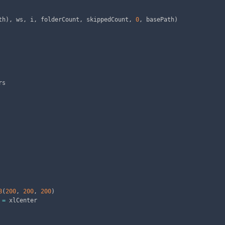
th
)
,
 ws
,
 i
,
 folderCount
,
 skippedCount
,
0
,
 basePath
)
s

B
(
200
,
200
,
200
)
 
=
 xlCenter
