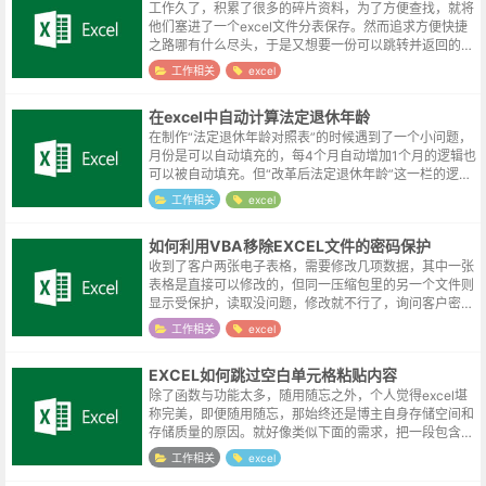
工作久了，积累了很多的碎片资料，为了方便查找，就将
他们塞进了一个excel文件分表保存。然而追求方便快捷
之路哪有什么尽头，于是又想要一份可以跳转并返回的目
录，自动将其他表格的表格名称汇总到目录表，并在分表
工作相关
excel
添加返回目录的按钮。这几天尝试...
在excel中自动计算法定退休年龄
在制作“法定退休年龄对照表”的时候遇到了一个小问题，
月份是可以自动填充的，每4个月自动增加1个月的逻辑也
可以被自动填充。但“改革后法定退休年龄”这一栏的逻辑
就稍微复杂了一点，依赖自动填充就不可取了。改革后法
工作相关
excel
定退休年龄“改革后法定退休年...
如何利用VBA移除EXCEL文件的密码保护
收到了客户两张电子表格，需要修改几项数据，其中一张
表格是直接可以修改的，但同一压缩包里的另一个文件则
显示受保护，读取没问题，修改就不行了，询问客户密码
也是一问三不知。无奈在51CTO找了这么一个暴力测试
工作相关
excel
的方案，程序会在成功后弹窗提示该...
EXCEL如何跳过空白单元格粘贴内容
除了函数与功能太多，随用随忘之外，个人觉得excel堪
称完美，即便随用随忘，那始终还是博主自身存储空间和
存储质量的原因。就好像类似下面的需求，把一段包含空
格的内容隔行穿插到左边的单元格内。明明是曾经操作过
工作相关
excel
的，但如何解决的却一下又想不起...