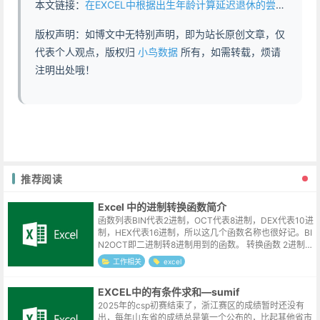
本文链接：
在EXCEL中根据出生年龄计算延迟退休的尝试 - https://www.abddb.com/Calculate_delayed_retirement_based_on_birth_age_in_EXCEL.html
版权声明：如博文中无特别声明，即为站长原创文章，仅
代表个人观点，版权归
小鸟数据
所有，如需转载，烦请
注明出处哦！
推荐阅读
Excel 中的进制转换函数简介
函数列表BIN代表2进制，OCT代表8进制，DEX代表10进
制，HEX代表16进制，所以这几个函数名称也很好记。BI
N2OCT即二进制转8进制用到的函数。 转换函数 2进制 8
进制 10进制 ...
工作相关
excel
EXCEL中的有条件求和—sumif
2025年的csp初赛结束了，浙江赛区的成绩暂时还没有
出，每年山东省的成绩总是第一个公布的，比起其他省市