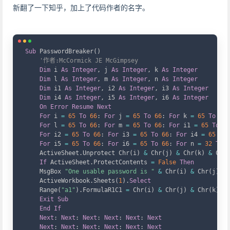
新翻了一下知乎，加上了代码作者的名字。
Copy
Sub
 PasswordBreaker
(
)
'作者:McCormick JE McGimpsey
Dim
 i 
As
Integer
,
 j 
As
Integer
,
 k 
As
Integer
Dim
 l 
As
Integer
,
 m 
As
Integer
,
 n 
As
Integer
Dim
 i1 
As
Integer
,
 i2 
As
Integer
,
 i3 
As
Integer
Dim
 i4 
As
Integer
,
 i5 
As
Integer
,
 i6 
As
Integer
On
Error
Resume
Next
For
 i 
=
65
To
66
:
For
 j 
=
65
To
66
:
For
 k 
=
65
To
66
For
 l 
=
65
To
66
:
For
 m 
=
65
To
66
:
For
 i1 
=
65
To
66
For
 i2 
=
65
To
66
:
For
 i3 
=
65
To
66
:
For
 i4 
=
65
To
For
 i5 
=
65
To
66
:
For
 i6 
=
65
To
66
:
For
 n 
=
32
To
1
    ActiveSheet
.
Unprotect Chr
(
i
)
&
 Chr
(
j
)
&
 Chr
(
k
)
&
 Chr
(
If
 ActiveSheet
.
ProtectContents 
=
False
Then
    MsgBox 
"One usable password is "
&
 Chr
(
i
)
&
 Chr
(
j
)
&
 
    ActiveWorkbook
.
Sheets
(
1
)
.
Select
    Range
(
"a1"
)
.
FormulaR1C1 
=
 Chr
(
i
)
&
 Chr
(
j
)
&
 Chr
(
k
)
&
 
Exit
Sub
End
If
Next
:
Next
:
Next
:
Next
:
Next
:
Next
Next
:
Next
:
Next
:
Next
:
Next
:
Next