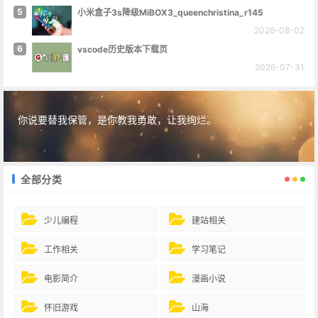
5
小米盒子3s降级MiBOX3_queenchristina_r145
2026-08-02
6
vscode历史版本下载页
2026-07-31
你说要替我保管，是你教我勇敢，让我绚烂。
全部分类
少儿编程
建站相关
工作相关
学习笔记
电影简介
漫画小说
怀旧游戏
山海