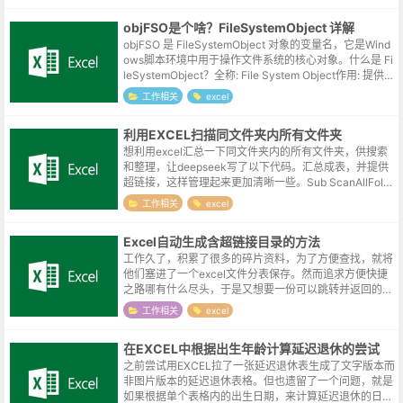
objFSO是个啥？FileSystemObject 详解
objFSO 是 FileSystemObject 对象的变量名，它是Wind
ows脚本环境中用于操作文件系统的核心对象。什么是 Fi
leSystemObject？全称: File System Object作用: 提供对
计算机文件系...
工作相关
excel
利用EXCEL扫描同文件夹内所有文件夹
想利用excel汇总一下同文件夹内的所有文件夹，供搜索
和整理，让deepseek写了以下代码。汇总成表，并提供
超链接，这样管理起来更加清晰一些。Sub ScanAllFold
ersRecursive() Dim objFSO ...
工作相关
excel
Excel自动生成含超链接目录的方法
工作久了，积累了很多的碎片资料，为了方便查找，就将
他们塞进了一个excel文件分表保存。然而追求方便快捷
之路哪有什么尽头，于是又想要一份可以跳转并返回的目
录，自动将其他表格的表格名称汇总到目录表，并在分表
工作相关
excel
添加返回目录的按钮。这几天尝试...
在EXCEL中根据出生年龄计算延迟退休的尝试
之前尝试用EXCEL拉了一张延迟退休表生成了文字版本而
非图片版本的延迟退休表格。但也遗留了一个问题，就是
如果根据单个表格内的出生日期，来计算延迟退休的日