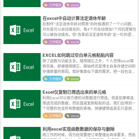
期。其实当时也做过类似的尝试了，这里尝试补完一下。
工作相关
excel
日期函数在EXCEL中，类似20...
在excel中自动计算法定退休年龄
在制作“法定退休年龄对照表”的时候遇到了一个小问题，
月份是可以自动填充的，每4个月自动增加1个月的逻辑也
可以被自动填充。但“改革后法定退休年龄”这一栏的逻辑
就稍微复杂了一点，依赖自动填充就不可取了。改革后法
工作相关
excel
定退休年龄“改革后法定退休年...
EXCEL如何跳过空白单元格粘贴内容
除了函数与功能太多，随用随忘之外，个人觉得excel堪
称完美，即便随用随忘，那始终还是博主自身存储空间和
存储质量的原因。就好像类似下面的需求，把一段包含空
格的内容隔行穿插到左边的单元格内。明明是曾经操作过
工作相关
excel
的，但如何解决的却一下又想不起...
Excel仅复制已筛选出来的单元格
利用Excel可以很方便的对数据进行筛选，但是如果框选
筛选完成的数据，然后直接复制粘贴的话，我们会得到一
个完整的包含所有数据的表格。快捷键筛选其实只是把不
符合条件的单元格暂时的隐藏了起来，如果仔细观察一下
工作相关
excel
屏幕左侧的行号，可以发现此时行...
利用excel实现函数数据的保存与删除
刚工作的时候，因为经常要把订单整理出具体要求，然后