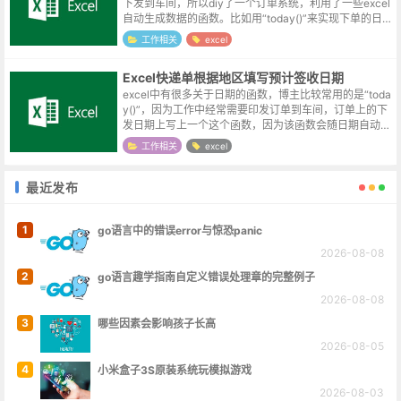
下发到车间，所以diy了一个订单系统，利用了一些excel
自动生成数据的函数。比如用“today()”来实现下单的日
期，用“sum()”来统计总体的数量。这个简陋的管理系统
工作相关
excel
用于打印是没...
Excel快递单根据地区填写预计签收日期
excel中有很多关于日期的函数，博主比较常用的是“toda
y()”，因为工作中经常需要印发订单到车间，订单上的下
发日期上写上一个这个函数，因为该函数会随日期自动变
化，所以就一劳永逸了。偶尔也碰到过客户单项的数量与
工作相关
excel
合计数量不符的情况，...
最近发布
1
go语言中的错误error与惊恐panic
2026-08-08
2
go语言趣学指南自定义错误处理章的完整例子
2026-08-08
3
哪些因素会影响孩子长高
2026-08-05
4
小米盒子3S原装系统玩模拟游戏
2026-08-03