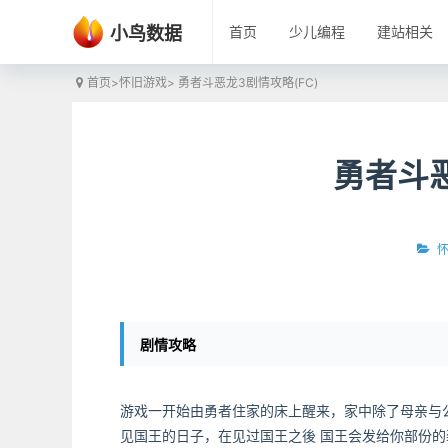
小鸟数据
首页
少儿编程
建站相关
首页
>
怀旧游戏
> 勇者斗恶龙3剧情攻略(FC)
勇者斗恶
剧情攻略
游戏一开始由勇者住家的床上醒来，家中除了母亲与
见国王的日子，在见过国王之後 国王会发给你部份