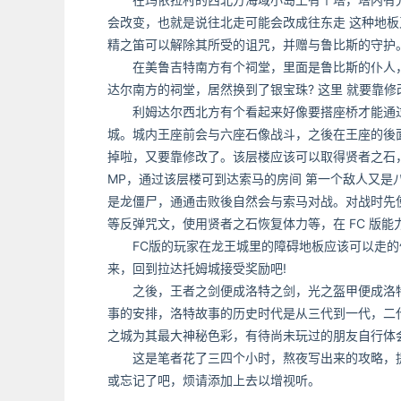
会改变，也就是说往北走可能会改成往东走 这种地板又
精之笛可以解除其所受的诅咒，并赠与鲁比斯的守护。
在美鲁吉特南方有个祠堂，里面是鲁比斯的仆人，
达尔南方的祠堂，居然换到了银宝珠? 这里 就要靠
利姆达尔西北方有个看起来好像要搭座桥才能通过
城。城内王座前会与六座石像战斗，之後在王座的後
掉啦，又要靠修改了。该层楼应该可以取得贤者之石，这
MP，通过该层楼可到达索马的房间 第一个敌人又
是龙僵尸，通通击败後自然会与索马对战。对战时先
等反弹咒文，使用贤者之石恢复体力等，在 FC 版
FC版的玩家在龙王城里的障碍地板应该可以走的像
来，回到拉达托姆城接受奖励吧!
之後，王者之剑便成洛特之剑，光之盔甲便成洛特
事的安排，洛特故事的历史时代是从三代到一代，二
之城为其最大神秘色彩，有待尚未玩过的朋友自行体
这是笔者花了三四个小时，熬夜写出来的攻略，提供
或忘记了吧，烦请添加上去以增视听。