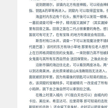
说到朗锡尔，该镇内北方有座神殿，可以经由神殿进
指、钥匙&药草等再进入。洞窟内 可以取得蓝宝珠，但
海盗村内东边有个石头，推开後可以发现一楼梯，进
一墓前调查可得一种子，精讯版又漏掉了 （其实漏掉
里有回音之笛。回音之笛在二代占很重要的角色，想当年玩 
笛就可有可无了，在有宝珠 的地方吹奏就会有回音。
斯吾村有口水井，调查一下可以发现魔法使不错的武
代是巴基 ）该村的东方有块小草地 那里有位老人想
上在日邦格洞窟捡到的女鬼面，一来防御力高不怕被
女鬼面与其所有东西自然会 送回保管处，之後此处
沿新市镇的海边往北走，可以看到两座冰岛，两个
以到达南美洲，此处原来被岩山&浅礁阻挡无法进入
面就被抓到牢里，因为有最後的钥匙可以轻易的脱出
衣，该洞窟的宝箱特多，可是被精讯 一改变成了所有
小陷阱，跳下去之後自然可以拿到拉之镜。
在晚上时潜入城内（FC版白天也可以）由城内的
卡拉、美拉米、希亚达可、拉里荷等 即可轻易的击败，
斯轻松的击败 ）还会留下变身杖，此时可以把变身杖