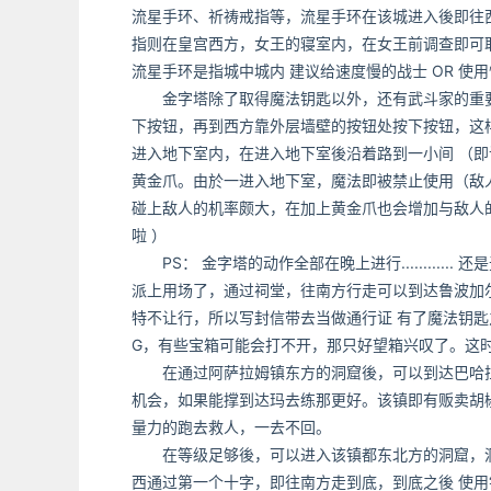
流星手环、祈祷戒指等，流星手环在该城进入後即往
指则在皇宫西方，女王的寝室内，在女王前调查即可取得
流星手环是指城中城内 建议给速度慢的战士 OR 使
金字塔除了取得魔法钥匙以外，还有武斗家的重要武
下按钮，再到西方靠外层墙壁的按钮处按下按钮，这
进入地下室内，在进入地下室後沿着路到一小间 （
黄金爪。由於一进入地下室，魔法即被禁止使用（敌人
碰上敌人的机率颇大，在加上黄金爪也会增加与敌人的
啦 ）
PS： 金字塔的动作全部在晚上进行.........
派上用场了，通过祠堂，往南方行走可以到达鲁波加
特不让行，所以写封信带去当做通行证 有了魔法钥匙之
G，有些宝箱可能会打不开，那只好望箱兴叹了。这时
在通过阿萨拉姆镇东方的洞窟後，可以到达巴哈拉
机会，如果能撑到达玛去练那更好。该镇即有贩卖胡
量力的跑去救人，一去不回。
在等级足够後，可以进入该镇都东北方的洞窟，洞
西通过第一个十字，即往南方走到底，到底之後 使用钥