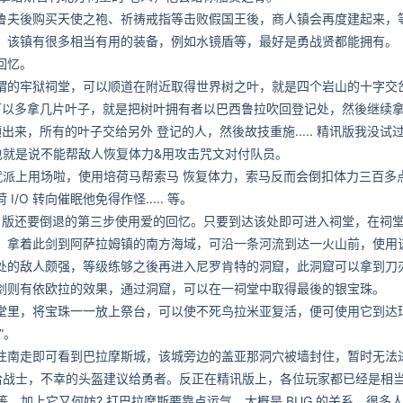
夫後购买天使之袍、祈祷戒指等击败假国王後，商人镇会再度建起来，
，该镇有很多相当有用的装备，例如水镜盾等，最好是勇战贤都能拥有。
回忆。
的牢狱祠堂，可以顺道在附近取得世界树之叶，就是四个岩山的十字交
可以多拿几片叶子，就是把树叶拥有者以巴西鲁拉吹回登记处，然後继续拿
来，所有的叶子交给另外 登记的人，然後故技重施..... 精讯版我没试
，也就是说不能帮敌人恢复体力&用攻击咒文对付队员。
就派上用场啦，使用培荷马帮索马 恢复体力，索马反而会倒扣体力三百多
I/O 转向催眠他免得作怪..... 等。
版还要倒退的第三步使用爱的回忆。只要到达该处即可进入祠堂，在祠
。拿着此剑到阿萨拉姆镇的南方海域，可沿一条河流到达一火山前，使用
处的敌人颇强，等级练够之後再进入尼罗肯特的洞窟，此洞窟可以拿到刀
剑则有依欧拉的效果，通过洞窟，可以在一祠堂中取得最後的银宝珠。
里，将宝珠一一放上祭台，可以使不死鸟拉米亚复活，便可使用它到达
”。
南走即可看到巴拉摩斯城，该城旁边的盖亚那洞穴被墙封住，暂时无法
战士，不幸的头盔建议给勇者。反正在精讯版上，各位玩家都已经是相当 
. 等，加上它又何妨? 打巴拉摩斯要靠点运气，大概是 BUG 的关系，很多