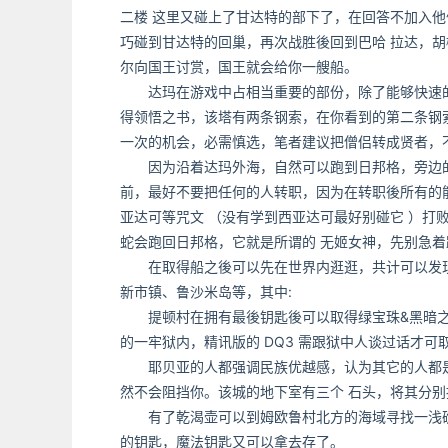
二楼 这里又碰上了甘达特的部下了，在回答不加入他
巧碰到甘达特的回巢，再次战胜後回到巴哈 拉达，胡
尔向国王讨赏，国王就会给你一艘船。
达玛在游戏中占相当重要的部份，除了能够快速的
得领悟之书，该塔有两条钢索，在你看到的第二条钢
一次的机会，必需慎选，笔者建议把僧侣转成贤者，不过
因为沿着达玛外海，自然可以跑到日邦格，旁边的洞
前，最好不要把任何的人转职，因为在转职後所有的
亚达可等咒文 （没有学到西亚达可最好别碰它 ）打
蛇会跑回日邦格，它就是所谓的 无姬女神，先别急着
在取得船之後可以先在世界内逛逛，共计可以发现
新市镇、鲁沙米岛等，其中:
提顿村在拥有最後钥匙後可以取得绿宝珠&黑暗之
的一牢狱内，精讯版的 DQ3 需跟狱中人谈过话才可取得绿宝
耶贝亚的人都强调民族优越感，认为其它的人都是
然不会阻挡你。该城的地下室有三个 石头，将其分
有了乾渴壶可以到姆欧鲁村北方的海域寻找一浅礁
的钥匙，魔法钥匙又可以拿去存了。