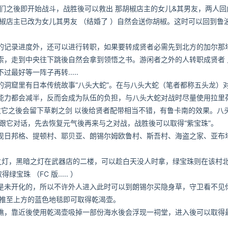
们之後即开始战斗，战胜後可以救出 那胡椒店主的女儿&其男友，两人回
椒店主已改为女儿其男友 （结婚了 ）自然会送你胡椒。这时可以回到鲁波
记录进度外，还可以进行转职，如果要转成贤者必需先到北方的加尔那
索，走到中央往下跳後自然会拿到领悟之书。游闲者之外的人转职成贤者 
最好等一阵子再转.....
窟里有日本传统故事“八头大蛇”。在与八头大蛇（笔者都称五头龙）
能力都会减半，反而会成为队伍的负担，与八头大蛇对战时尽量使用拉里
败它之後会留下草剃之剑 以後给贤者配带相当不错，有鲁卡南的效果。八
跟它对话，先去恢复元气後再来与之对战，战胜後可以取得“紫宝珠”。
日邦格、提顿村、耶贝亚、朗锡尔姆欧鲁村、斯吾村、海盗之家、亚布
灯，黑暗之灯在武器店的二楼，可以趁白天没人时拿，绿宝珠则在该村
珠 （FC 版..... ）
未开化的，所以不许外人进入此时可以到朗锡尔买隐身草，守卫看不见
别推至上方的蓝色地毯即可取得乾渴壶。
，靠近後使用乾渴壶吸掉一部份海水後会浮现一祠堂，进入後可以取得