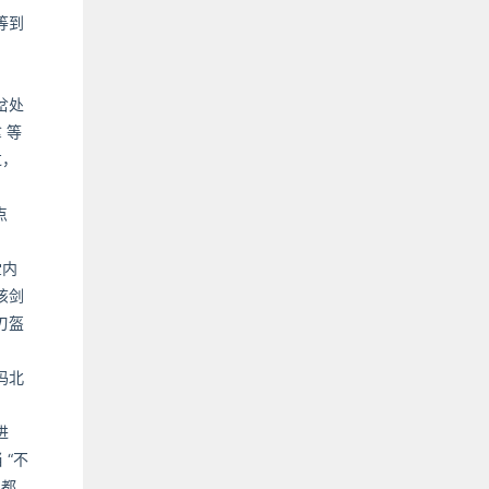
等到
岔处
 等
过，
点
堂内
该剑
刃盔
玛北
进
“不
人都