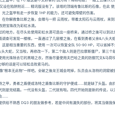
设在陷阱附近..... 精讯版没有了。该塔的顶端有鲁比斯的石像，在此 
光之盔甲有走一步恢复 1HP 的能力，还可避免障壁的伤害。
在你解救鲁比斯之後，会赠与一把 云雨杖，带着太阳石与云雨杖，来到
修改把宝珠改为彩虹水滴。
的地方，在尽头处使用彩虹水滴可造出一座桥来，通过桥之後可以到达
面调查可发现一楼梯，一直通过了几层楼之後，在看到勇者父亲&八头大
是相当重要的东西，使用 一次可以恢复全队 50-90 HP，可以省掉不
是八头大蛇，又当啦，再修改一下，第二个敌人则是巴拉摩斯僵尸，第三个
使用光珠除去它的黑暗之衣，然後尽量使用夫巴哈之类的防御咒文&马荷
能力够的话是可以轻松击败索马的。
“根本无此物”一样吧。全破之後龙王城会垮掉，队员会从洛特的洞窟被
之甲，勇者之盾便成洛特之盾鲁比斯的守护便成……就是缺了头盔。由
代则是完结篇。一代没有头盔，二代就有啦。四代开始则是新的传说，以
会……
给不熟悉 DQ3 的朋友做参考，若是中间有漏失的部份，将其当做我