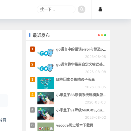
最近发布
1
go语言中的错误error与惊恐panic
2026-08-08
2
go语言趣学指南自定义错误处理章的完整例子
2026-08-08
3
哪些因素会影响孩子长高
2026-08-05
4
小米盒子3S原装系统玩模拟游戏
2026-08-03
5
小米盒子3s降级MiBOX3_queenchristina_r145
2026-08-02
城晋
6
vscode历史版本下载页