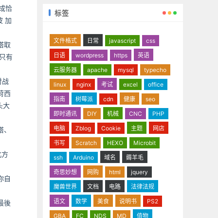
成恰
标签
 加
文件格式
日常
javascript
css
塔取
日语
wordpress
https
英语
只有
云服务器
apache
mysql
typecho
对战
linux
nginx
考试
excel
office
荷西
指南
树莓派
cdn
健康
seo
头大
即时通讯
DIY
机械
CNC
PHP
电脑
Zblog
Cookie
主题
网店
塔、
书写
Scratch
HEXO
Microbit
北方
ssh
Arduino
域名
薅羊毛
奇思妙想
网购
html
jquery
你自
魔兽世界
文档
电路
法律法规
语文
数学
美食
说明书
PS2
最後
GBA
FC
NDS
MD
值物