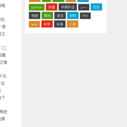
祷戒
python
热搜
手柄外设
c++
历史
地理
数码
道法
材料
PS1
村的
wsc
科学
标准
小说
 塔
音之
（二
议戴
之後
个可
一见
猫
有个
用史
拉摩