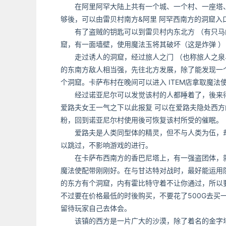
在阿里阿罕大陆上共有一个城、一个村、一座塔、四
够後，可以由雷贝村南方&阿里 阿罕西南方的洞窟
有了盗贼的钥匙可以到雷贝村内东北方 （有只马的
窟，有一面墙壁，使用魔法玉将其破坏（这是炸弹 ）
走过诱人的洞窟，经过旅人之门 （也称旅人之泉、
的东南方敌人相当强，先往北方发展，除了能发现一
个洞窟。卡萨布村在晚间可以进入 ITEM店拿取魔法使
经过诺亚尼尔可以发觉该村的人都睡着了，後来得知
爱路夫女王一气之下以此报复 可以在爱路夫隐处西方
粉，回到诺亚尼尔村使用後可恢复该村所受的催眠。
爱路夫是人类同型体的精灵，但不与人类为伍，却
以跳过，不影响游戏的进行。
在卡萨布西南方的香巴尼塔上，有一强盗团体，就
魔法使配带刚刚好。在与甘达特对战时，最好能运用
的东方有个洞窟，内有霍比特守着不让你通过，所以
不过要在价格最低的时後购买，不要花了500G去买
留待玩家自己去体会。
该镇的西方是一片广大的沙漠，除了着名的金字塔