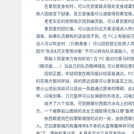
在拿到变身杖时，可以先到爱路夫隐处变身成霍鲁
商人因政变下狱後，其王座後面可以调查得到黄宝珠
老老实实的依照指示找到幽灵船，可以拿到爱的
拿到爱的回忆後，可以由达玛北方某流域进入所谓
调查，如果队员拥有的话会找不到，在 FC上有秘技
没人可以吹走时 （只剩勇者 ）可以回到登记处把人领出
因为“攻击&咒文使用对象” 不可以转向队员或敌人
帮敌人恢复体力有何好处? 在 FC 版对付索马时
（精讯版..... ）当自己的队员精神错乱 可以使用拉里荷 
回到正题，牢狱祠堂在精讯版比较容易通过，FC 
的东南方那间牢狱，床的旁边调查可以拿到盖亚之剑
使火山流出溶岩可以造出一条路通过原来的障碍，此
甲、闪电剑等，刀刃盔甲可以反弹部份的攻击，闪电
收齐了六个宝珠，可到朗锡尔西南方冰岛上的祠堂
方，一个被群岩山围绕的龙女王城取得光珠以便“备用
依西斯是到巴拉摩斯城很的近的一处，由依西斯往
入。巴拉摩斯城内有魔神斧&不幸的头盔等魔神斧可给
幸”了，遇敌机率过高，札基系咒文几乎百发百中....