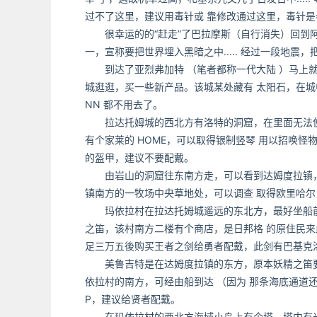
过不了这里，建议用毒针或 靠修改通过这里，毒针是参
很幸运的的“赶走”了巴拉摩斯（自行消失）回到阿
一，宣称要把世界埋入黑暗之中..... 经过一段地
到达了亚烈弗加特 （笔者都称一代大陆 ）马上就
城逛逛，买一些新产品。该城某处藏有 太阳石，在城中
NN 都不用去了。
拉达托姆城的西北方有洛特的洞窟，在里面无法使
有个家莱的 HOME，可以取得银制竖琴 用以招唤怪物
的盔甲，建议不要配戴。
由岩山的洞窟往东南方走，可以看到达姆度拉镇，在
镇南方的一牧场中央草地处，可以调查 取得欧里哈尔
玛依拉村在拉达托姆城遥远的东北方，最好坐船前
之笛，该村南方二楼有个商店，是日邦格 的原住民来
足三万五後购买王者之剑给勇者配戴，此剑有巴基克
美鲁吉特是在达姆度拉镇的东方，原本妖精之笛要派上
依拉村的南方，可经由船到达 （因为 那条海底通道还
P，建议给贤者配戴。
在玛依拉村的西北方海域小岛上有个塔，塔内有光之