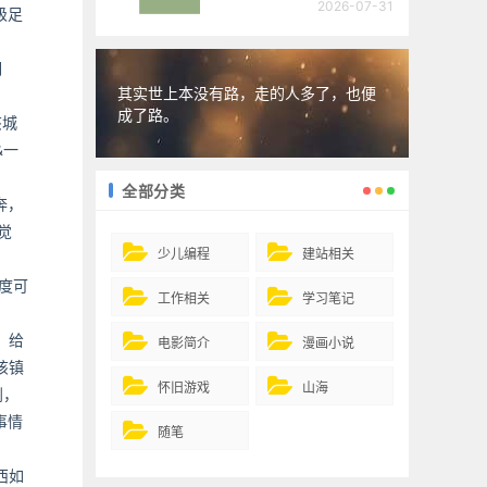
2026-07-31
级足
洞
其实世上本没有路，走的人多了，也便
成了路。
该城
&一
全部分类
奔，
觉
少儿编程
建站相关
度可
工作相关
学习笔记
，给
电影简介
漫画小说
该镇
怀旧游戏
山海
到，
事情
随笔
西如