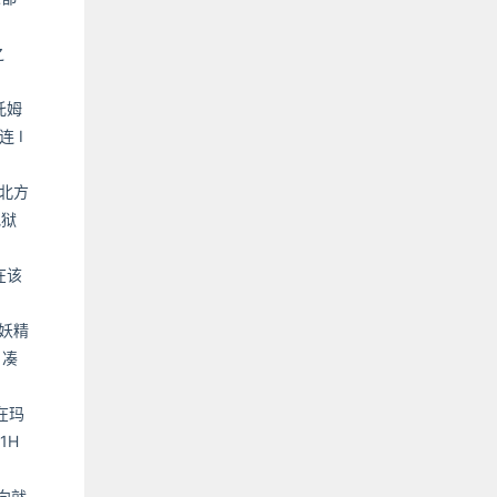
之
托姆
 I
北方
地狱
在该
妖精
 凑
在玛
1H
向就