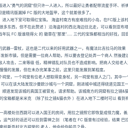
入“勇气的洞窟”但只许一人进入，所以最好让勇者配带流星手环、祈
是精讯版漏掉 FC 版的大地盔甲，这个就差很多了。
入地下室可取得红宝珠。 海盗村南方有座难找的小岛，在FC版上该
很多东西，但不在此赘述 ）沿海盗村的西北海边往北走，可以看到亚布塔
FC 版谁晓得火 的 徽章在“那里”..... 三代的宝珠都相当的好找，回
器--雷杖，这也是二代以来的好用武器之一，有魔法比吉拉马的效果 
开发新市镇，但是需要一位商人帮助，所以要去登记处弄一个商人 然後建
敌人攻击，二来等级 低，精神错乱对队员也不造成影响。把商人交给老人
会慢慢的发展，但在未办完某事之前，这里只能发展到某程度。
祠堂，一个祠堂有位老人想取得变身杖，另一祠堂有旅人之门，其中一
，可以在该大陆发现沙曼欧沙城与一个洞窟，刚进城中城还得绕道见国王
，顺道发现该城的真国王被冒充，请求帮助。该城南方的洞窟有拉之镜&
的宝箱都是米米克 （除了拉之镜&猫衣外 ）在进入地下二楼时可以 看到
一高楼处往西跳可以进入国王的房间，用拉之镜照它即恢复成怪力魔，善
运气好的话还可以捡到雷神之剑 （笔者在 FC 版曾有过经验，结果 巴
拿给斯吾村北方祠堂的 老人，他会给你船员之骨。