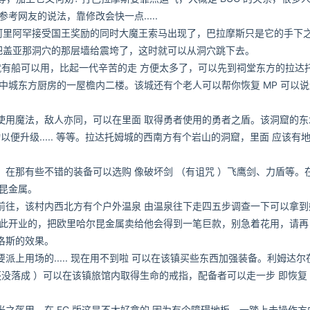
考网友的说法，靠修改会快一点.....
里阿罕接受国王奖励的同时大魔王索马出现了，巴拉摩斯只是它的手下
震，把盖亚那洞穴的那层墙给震垮了，这时就可以从洞穴跳下去。
有船可以用，比起一代辛苦的走 方便太多了，可以先到祠堂东方的拉达
城东方厨房的一屋檐内二楼。该城还有个老人可以帮你恢复 MP 可以说连
用魔法，敌人亦同，可以在里面 取得勇者使用的勇者之盾。该洞窟的东
以便升级..... 等等。拉达托姆城的西南方有个岩山的洞窟，里面 应该有
那有些不错的装备可以选购 像破坏剑 （有诅咒 ）飞鹰剑、力盾等。
昆金属。
往，该村内西北方有个户外温泉 由温泉往下走四五步调查一下可以拿到
此开业的，把欧里哈尔昆金属卖给他会得到一笔巨款，别急着花用，请再
洛斯的效果。
用场的..... 现在用不到啦 可以在该镇买些东西加强装备。利姆达尔
没落成 ）可以在该镇旅馆内取得生命的戒指，配备者可以走一步 即恢复 
盔甲，在 FC 版这是不太好拿的 因为有个障碍地板，一踏上去操作方