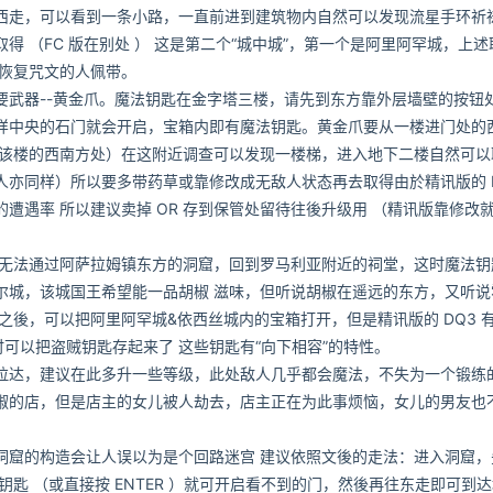
西走，可以看到一条小路，一直前进到建筑物内自然可以发现流星手环祈
 （FC 版在别处 ） 这是第二个“城中城”，第一个是阿里阿罕城，上述
用恢复咒文的人佩带。
器--黄金爪。魔法钥匙在金字塔三楼，请先到东方靠外层墙壁的按钮
样中央的石门就会开启，宝箱内即有魔法钥匙。黄金爪要从一楼进门处的
即该楼的西南方处）在这附近调查可以发现一楼梯，进入地下二楼自然可以
亦同样）所以要多带药草或靠修改成无敌人状态再去取得由於精讯版的 
遭遇率 所以建议卖掉 OR 存到保管处留待往後升级用 （精讯版靠修改
... 还是无法通过阿萨拉姆镇东方的洞窟，回到罗马利亚附近的祠堂，这时魔法
尔城，该城国王希望能一品胡椒 滋味，但听说胡椒在遥远的东方，又听说
後，可以把阿里阿罕城&依西丝城内的宝箱打开，但是精讯版的 DQ3 有
可以把盗贼钥匙存起来了 这些钥匙有“向下相容”的特性。
达，建议在此多升一些等级，此处敌人几乎都会魔法，不失为一个锻练
椒的店，但是店主的女儿被人劫去，店主正在为此事烦恼，女儿的男友也
窟的构造会让人误以为是个回路迷宫 建议依照文後的走法：进入洞窟，
匙 （或直接按 ENTER ）就可开启看不到的门，然後再往东走即可到