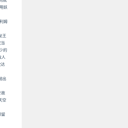
使用妖
利姆
龙王
蛇当
少的
敌人
坎达
抛出
於故
天空
保留