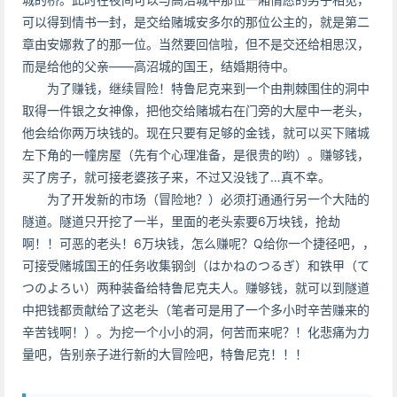
可以得到情书一封，是交给赌城安多尔的那位公主的，就是第二
章由安娜救了的那一位。当然要回信啦，但不是交还给相思汉，
而是给他的父亲——高沼城的国王，结婚期待中。
为了赚钱，继续冒险！特鲁尼克来到一个由荆棘围住的洞中
取得一件银之女神像，把他交给赌城右在门旁的大屋中一老头，
他会给你两万块钱的。现在只要有足够的金钱，就可以买下赌城
左下角的一幢房屋（先有个心理准备，是很贵的哟）。赚够钱，
买了房子，就可接老婆孩子来，不过又没钱了…真不幸。
为了开发新的市场（冒险地？）必须打通通行另一个大陆的
隧道。隧道只开挖了一半，里面的老头索要6万块钱，抢劫
啊！！可恶的老头！6万块钱，怎么赚呢？Q给你一个捷径吧，，
可接受赌城国王的任务收集钢剑（はかねのつるぎ）和铁甲（て
つのよろい）两种装备给特鲁尼克夫人。赚够钱，就可以到隧道
中把钱都贡献给了这老头（笔者可是用了一个多小时辛苦赚来的
辛苦钱啊！）。为挖一个小小的洞，何苦而来呢？！化悲痛为力
量吧，告别亲子进行新的大冒险吧，特鲁尼克！！！