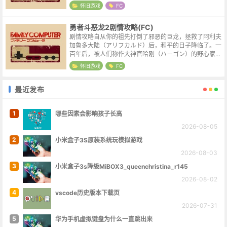
国王会发给你部份的装备，并告诉你可以到城外的酒店去
怀旧游戏
FC
挑选同伴。 在阿里阿罕大陆上共...
勇者斗恶龙2剧情攻略(FC)
剧情攻略自从你的祖先打倒了邪恶的巨龙，拯救了阿利夫
加鲁多大陆（アリフカルド）后，和平的日子降临了。一
百年后，被人们称作大神官哈刚（ハ－ゴン）的野心家，
从幕后窜上了邪恶的舞台，演出了一场邪恶肆虐，最终被
怀旧游戏
FC
正义力量打倒的老戏。 不很贪心的...
最近发布
1
哪些因素会影响孩子长高
2026-08-05
2
小米盒子3S原装系统玩模拟游戏
2026-08-03
3
小米盒子3s降级MiBOX3_queenchristina_r145
2026-08-02
4
vscode历史版本下载页
2026-07-31
5
华为手机虚拟键盘为什么一直跳出来