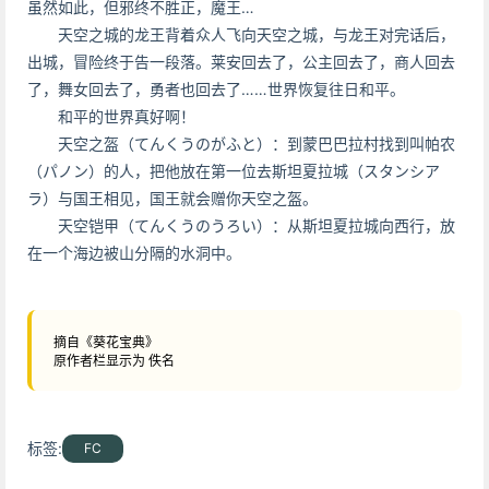
虽然如此，但邪终不胜正，魔王…
天空之城的龙王背着众人飞向天空之城，与龙王对完话后，
出城，冒险终于告一段落。莱安回去了，公主回去了，商人回去
了，舞女回去了，勇者也回去了……世界恢复往日和平。
和平的世界真好啊！
天空之盔（てんくうのがふと）：到蒙巴巴拉村找到叫帕农
（パノン）的人，把他放在第一位去斯坦夏拉城（スタンシア
ラ）与国王相见，国王就会赠你天空之盔。
天空铠甲（てんくうのうろい）：从斯坦夏拉城向西行，放
在一个海边被山分隔的水洞中。
摘自《葵花宝典》
原作者栏显示为 佚名
标签:
FC