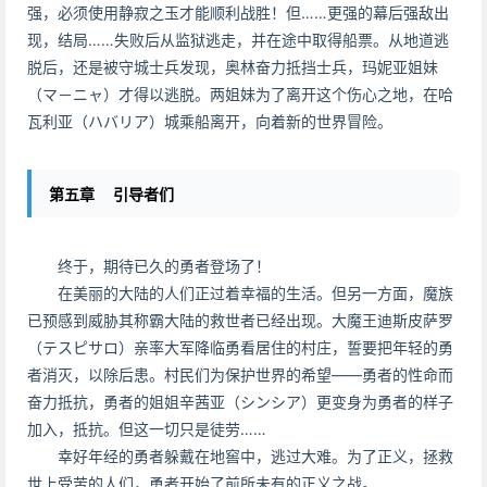
强，必须使用静寂之玉才能顺利战胜！但……更强的幕后强敌出
现，结局……失败后从监狱逃走，并在途中取得船票。从地道逃
脱后，还是被守城士兵发现，奥林奋力抵挡士兵，玛妮亚姐妹
（マ－ニャ）才得以逃脱。两姐妹为了离开这个伤心之地，在哈
瓦利亚（ハバリア）城乘船离开，向着新的世界冒险。
第五章 引导者们
终于，期待已久的勇者登场了！
在美丽的大陆的人们正过着幸福的生活。但另一方面，魔族
已预感到威胁其称霸大陆的救世者已经出现。大魔王迪斯皮萨罗
（テスピサロ）亲率大军降临勇看居住的村庄，誓要把年轻的勇
者消灭，以除后患。村民们为保护世界的希望——勇者的性命而
奋力抵抗，勇者的姐姐辛茜亚（シンシア）更变身为勇者的样子
加入，抵抗。但这一切只是徒劳……
幸好年经的勇者躲戴在地窖中，逃过大难。为了正义，拯救
世上受苦的人们，勇者开始了前所未有的正义之战。