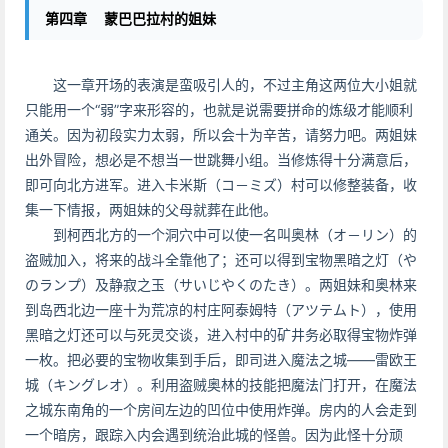
第四章 蒙巴巴拉村的姐妹
这一章开场的表演是蛮吸引人的，不过主角这两位大小姐就
只能用一个“弱”字来形容的，也就是说需要拼命的炼级才能顺利
通关。因为初段实力太弱，所以会十为辛苦，请努力吧。两姐妹
出外冒险，想必是不想当一世跳舞小组。当修炼得十分满意后，
即可向北方进军。进入卡米斯（コ－ミズ）村可以修整装备，收
集一下情报，两姐妹的父母就葬在此他。
到柯西北方的一个洞穴中可以使一名叫奥林（オ－リン）的
盗贼加入，将来的战斗全靠他了；还可以得到宝物黑暗之灯（や
のランプ）及静寂之玉（サいじやくのたき）。两姐妹和奥林来
到岛西北边一座十为荒凉的村庄阿泰姆特（アツテムト），使用
黑暗之灯还可以与死灵交谈，进入村中的矿井务必取得宝物炸弹
一枚。把必要的宝物收集到手后，即司进入魔法之城——雷欧王
城（キングレオ）。利用盗贼奥林的技能把魔法门打开，在魔法
之城东南角的一个房间左边的凹位中使用炸弹。房内的人会走到
一个暗房，跟踪入内会遇到统治此城的怪兽。因为此怪十分顽