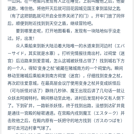
一山洞。在一地窖内发现有人正在睡觉，上前叫醒他之后，他要
逃跑，堵住他。将他歼灭后就可回花园城见国王拿到监狱之匙
（有了这把钥匙就可开启全世界关闭了的门）。开牢门放了同伴
后，顺便到附近找到到天空之盾，继续冒险吧。
要到哪里走呢，打开地图看看，发现有一块陆地似乎没走
过。好，出发！
众人乘船来到新大陆沿着大陆唯一的水道来到河边村（エバ
－サイド，其实就是水寨）。打听完情报往南出村，过祠堂（迷
宫）后沿路来到爱意城，怎么这城被妖怪占领了！找到城右下方
的一个人，得知‘变身之杖”被藏在赌城南方的一个祠堂内。瞬间
移动至赌城后乘船来到南方祠堂（迷宫），仔细找到变身之杖，
再次赶往爱意城，在最高层会议厅使用变身之杖并变成妖怪后
（可与妖怪对话了）静持几秒钟、魔王出现后讲了几句话一就让
众妖去阿姆特村。瞬间移动至此地，进村后发现村中又有人倒下
了。下到矿井，一路斩杀妖怪，终于找到出路，没想到达矿井竟
是通往一宫殿的秘密通道。在宫殿内戎到魔王（エスタ－ク）并
击败他之后，在殿内原有一妖把守的地方找到（ガスのつばを）
即可去河边村拿气球了。