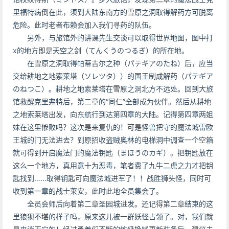
里福特病倒在此，须到大陆东南方的雪原之洞取得解药方可脱离
危险。此时老者布赖会加入我们寻药的队伍。
另外，与旅馆外的讲课先生交谈可以取得世界地图，图中打
x的地方即是天空之剑（てんくうのつるぎ）的所在地。
在雪原之洞取得帕蒂吉尔之种（パテギアのたね）后，应当
交给耕地之地索莱塔（ソレツタ））的国王制成解药（パテギア
のねつこ）。耕地之地索莱塔在雪原之洞北方不远处。回到大旅
馆救醒克里弗特后，第二章的“同仁”全部成为伙伴。然后从耕地
之地索莱塔出发，向东航行到达第四章的大陆。记得第四章两姐
妹在这里惨败吗？这次是来复仇的！可是怪兽把守的魔法城雷欧
王城的门无法进去？到原招收盗贼奥林的电梯洞中调查一个空箱
就可得到开启魔法门的魔法钥匙（まほうのカギ）。把钥匙放在
这么一个地方，真用意十为恶毒，笔者费了九牛二虎之力才把钥
匙找到……取得钥匙可向魔法城进军了！！战胜狮头怪，同时可
收到第一章的战士莱安，此时此地全员集会了。
全员会师后向着第二章圣园城进发。还记得第二章结束的这
里狼狈不堪的样子吗，原来这儿被一群妖怪占领了。对，我们就