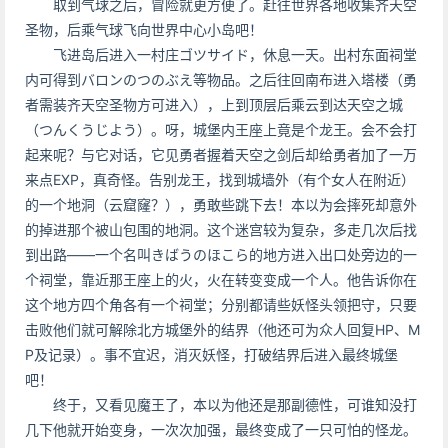
取到气球之后，冒险就更方便了。赶往世界各地收集齐天空
圣物，后乘气球飞向世界中心小岛吧！
飞进岛后进入一村庄ゴツサイド，休息一天。出村东面祠堂
内可得到バロンのつのぶえ等物品。之后往回南布进入塔楼（勇
者需装齐天空圣物方可进入），上到顶层后乘云到达天空之城
（つんくうじよう）。呀，城堡内王座上竟是个龙王。会不会打
起来呢？与它对话，它见勇者握着天空之剑后却给勇者加了一万
来点EXP，真奇怪。告别龙王，找到城墙外（有个女人在附近）
的一个地洞（云窟窿？），勇敢些跳下去！本以为会摔死却意外
的掉进那个被山包围的地洞。这个迷宫较为复杂，多走几次后找
到出路——一个名叫きばうのほこら的地方进入出口处旁边的一
个祠堂，靠近那王座上的火，火在转变变成一个人。他告诉你在
这个地方四个角各有一个祠堂；分别都请些妖怪头领把守，只要
击败他们就可解除北方城堡外的结界（他还可为众人回复HP、M
P及记录）。事不宜迟，消灭妖怪，打破结界后进入最终城堡
吧！
终于，又看见魔王了，本以为他还是那副德性，可谁知没打
几下他就开始变身，一次次加强，最终变成了一只可怕的怪龙。