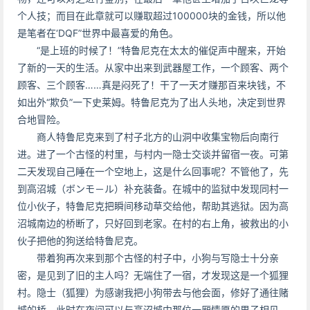
个人技；而目在此章就可以赚取超过100000块的金钱，所以他
是笔者在‘DQF”世界中最喜爱的角色。
“是上班的时候了！”特鲁尼克在太太的催促声中醒来，开始
了新的一天的生活。从家中出来到武器屋工作，一个顾客、两个
顾客、三个顾客……真是闷死了！干了一天才赚那百来块钱，不
如出外“欺负”一下史莱姆。特鲁尼克为了出人头地，决定到世界
合地冒险。
商人特鲁尼克来到了村子北方的山洞中收集宝物后向南行
进。进了一个古怪的村里，与村内一隐士交谈并留宿一夜。可第
二天发现自己睡在一个空地上，这是什么回事呢？不管他了，先
到高沼城（ボンモ－ル）补充装备。在城中的监狱中发现同村一
位小伙子，特鲁尼克把瞬间移动草交给他，帮助其逃狱。因为高
沼城南边的桥断了，只好回到老家。在村的右上角，被救出的小
伙子把他的狗送给特鲁尼克。
带着狗再次来到那个古怪的村子中，小狗与写隐士十分亲
密，是见到了旧的主人吗？无端住了一宿，才发现这是一个狐狸
村。隐士（狐狸）为感谢我把小狗带去与他会面，修好了通往赌
城的桥。此时在夜间可以与高沼城中那位一厢情愿的男子相见，