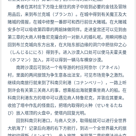
勇者在其村庄下方隐士居住的房子中拾到必要的金钱及冒除
用品后，来到布兰克城（ブランカ）。在城中得到有关魔王及大
赌城的倩报，在城中修整一番即可和西行前往大赌城。在大赌城
安多尔可以吸收第四章的两姐妹做同伴。走进皇宫还可以见到由
第三章的大商人特鲁尼克撮合的一对新人的婚礼呢。用瞬间移动
回到布兰克城向东方出发，在大陆东部边缘的洞穴中把信仰之心
（しんじるににろ）得到手。进入沙漠入口处可以使马夫霍夫曼
（ホフマン）加入，并可以得到一辆马车横穿沙漠。
南跨沙漠后可到达一个有导游的村庄阿奈尔（アネイル）
村，里面的两间旅馆为争生意各出法宝，可见市场竞争之激烈。
继续向南旅行就来到了科南贝利港（コナンべリ－），一路上听
到许会有关第三关商人的事，想乘船出海就要乘坐商人的船。在
科南贝利港东方的塔中可以遇见商人特鲁尼克，并答应其要来。
收拾了塔中作乱的怪兽后，把塔内取得的火种（せいをるたね
び）放入塔顶的火盘中，使塔内回复光明。
回到科南贝利港口，与商人交涉，取得船就可以进行全世界
大航海了！记录后向港的右下方航行，到达一个全世界最大的旅
馆权纹得斯（ミンドス）。步入旅馆，发现第二章的魔法战士克