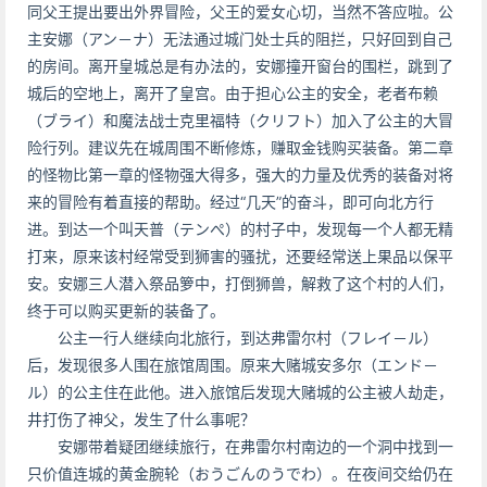
同父王提出要出外界冒险，父王的爱女心切，当然不答应啦。公
主安娜（アン－ナ）无法通过城门处士兵的阻拦，只好回到自己
的房间。离开皇城总是有办法的，安娜撞开窗台的围栏，跳到了
城后的空地上，离开了皇宫。由于担心公主的安全，老者布赖
（ブライ）和魔法战士克里福特（クリフト）加入了公主的大冒
险行列。建议先在城周围不断修炼，赚取金钱购买装备。第二章
的怪物比第一章的怪物强大得多，强大的力量及优秀的装备对将
来的冒险有着直接的帮助。经过“几天”的奋斗，即可向北方行
进。到达一个叫天普（テンぺ）的村子中，发现每一个人都无精
打来，原来该村经常受到狮害的骚扰，还要经常送上果品以保平
安。安娜三人潜入祭品箩中，打倒狮兽，解救了这个村的人们，
终于可以购买更新的装备了。
公主一行人继续向北旅行，到达弗雷尔村（フレイ－ル）
后，发现很多人围在旅馆周围。原来大赌城安多尔（エンド－
ル）的公主住在此他。进入旅馆后发现大赌城的公主被人劫走，
井打伤了神父，发生了什么事呢？
安娜带着疑团继续旅行，在弗雷尔村南边的一个洞中找到一
只价值连城的黄金腕轮（おうごんのうでわ）。在夜间交给仍在