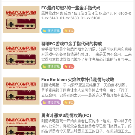
FC最终幻想3的一些金手指代码
属性修改列表 成员 1位 2位 3位 4位 职业(*见下) 6100-0
1-xx 6140-01-xx 6180-01-xx 61C0-...
怀旧游戏
FC
聊聊FC游戏中金手指代码的构成
金手指代码是个熟悉而陌生的词语，知道可以利用它直接
对游戏中的各项数值进行修改，一来是因为不会用，二来
觉得随意修改数值也破坏了制作者精心计算的节奏与平
衡。某天想刷一个《火纹外传》的第一个盗贼洞窟里随机
怀旧游戏
FC
掉落的天使之戒，结果几个角色都刷到能...
Fire Emblem 火焰纹章外传剧情与攻略
剧情攻略第一章 向索菲亚进发结束了一天的剑术训练，
爷爷麦森终于同意让主人公阿鲁姆去休息一会：「行了，
去玩会吧。记得别跑太远——最近连这里都开始有山贼出
没了。」这一天的小村拉姆似乎格外的热闹。小伙伴们正
怀旧游戏
FC
围着一个风尘仆仆的男人问长问短。男...
勇者斗恶龙3剧情攻略(FC)
剧情攻略游戏一开始由勇者住家的床上醒来，家中除了母
亲与公公外，得知父亲也是位勇者早已出门旅行去了。妈
妈告诉勇者今天是进城晋见国王的日子，在见过国王之後