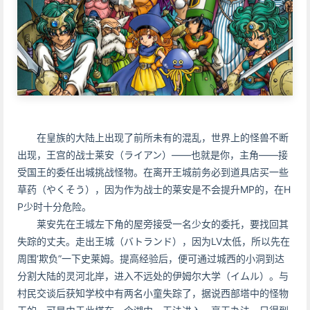
在皇族的大陆上出现了前所未有的混乱，世界上的怪兽不断
出现，王宫的战士莱安（ライアン）——也就是你，主角——接
受国王的委任出城挑战怪物。在离开王城前务必到道具店买一些
草药（やくそう），因为作为战士的莱安是不会提升MP的，在H
P少时十分危险。
莱安先在王城左下角的屋旁接受一名少女的委托，要找回其
失踪的丈夫。走出王城（バトランド），因为LV太低，所以先在
周围‘欺负”一下史莱姆。提高经验后，便可通过城西的小洞到达
分割大陆的灵河北岸，进入不远处的伊姆尔大学（イムル）。与
村民交谈后获知学校中有两名小童失踪了，据说西部塔中的怪物