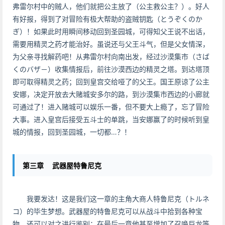
弗雷尔村中的贼人，他们就把公主放了（公主救公主？）。好人
有好报，得到了对冒险有极大帮助的盗贼钥匙（とうぞくのか
ぎ）！如果此时用瞬间移动回到圣园城，可得知父王说不出话，
需要用精灵之药才能治好。虽说还与父王斗气，但是父女情深，
为父亲寻找解药吧！从弗雷尔村向南出发，经过沙漠集市（さば
くのバザ－）收集情报后，前往沙漠西边的精灵之塔。到达塔顶
即可取得精灵之药；回到皇宫交给哑了的父王。国王原谅了公主
安娜，决定开放去大赌城安多尔的路，到沙漠集市西边的小廊就
可通过了！进入赌城可以娱乐一番，但不要大上瘾了，忘了冒险
大事。进入皇宫后接受五斗士的单跳，当安娜赢了的时候听到皇
城的情报，回到圣园城，一切都…？！
第三章 武器屋特鲁尼克
我要发达！这是我们这一章的主角大商人特鲁尼克（トルネ
コ）的毕生梦想。武器屋的特鲁尼克可以从战斗中拾到各种宝
物，还可以对之进行鉴别；在最后一章他甚至增加了召唤巨龙等