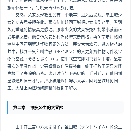
干的，可是由于此塔在一个湖中，无法进入。毫无办法，只得到
旅馆休息一下，等明天再继续旅行吧。
突然，莱安发现教堂旁有一个地牢！进入后发现原来王城少
女的丈夫竟关押在此。莱安匆忙赶回王城把少女带到这里，看到
久别重逢的情景真是感动。原来少女的丈夫被冤枉拐带小孩而正
受牢狱之苦，他告诉莱安到村外路牌东走四格，再问南走四格的
树丛中回可到解决怪物同题的方法。莱安大为欢喜，进入树丛的
共中，找到一只名叫维敏（ホイミン）的大史莱姆怪物同伴及宝
物飞空鞋（そらとぶくつ）。使用飞空鞋即可飞到湖中塔，靠着
莱安的勇猛作战，史莱姆维敏在后援补血，终于打败了两只大怪
物救回了失踪的小孩。离开时应与下两层的士兵对话，让他回到
皇城通知国王才行。把小孩送返伊姆尔大学，回到皇城拜见国
王。大陆上的怪物问题暂时得到了解决……
第二章 顽皮公主的大冒险
由于在王宫中方太无聊了，圣园城（サントハイム）的公主