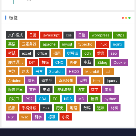
标签
文件格式
日常
javascript
css
日语
wordpress
https
英语
云服务器
apache
mysql
typecho
linux
nginx
考试
excel
office
指南
树莓派
cdn
健康
seo
即时通讯
DIY
机械
CNC
PHP
电脑
Zblog
Cookie
主题
网店
书写
Scratch
HEXO
Microbit
ssh
Arduino
域名
薅羊毛
奇思妙想
网购
html
jquery
魔兽世界
文档
电路
法律法规
语文
数学
美食
说明书
PS2
GBA
FC
NDS
MD
值物
python
热搜
手柄外设
c++
历史
地理
数码
道法
材料
PS1
wsc
科学
标准
小说