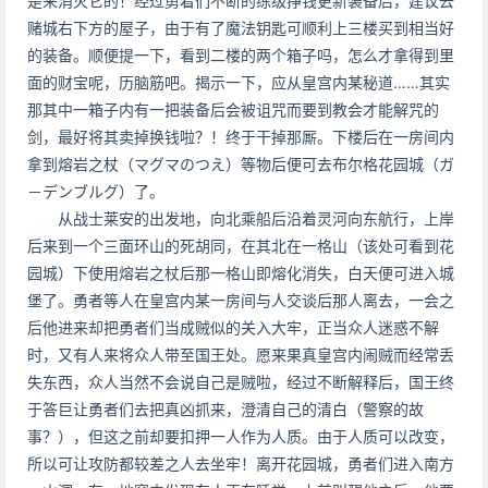
是来消灭它的！经过勇着们不断的练级挣钱更新装备后，建议去
赌城右下方的屋子，由于有了魔法钥匙可顺利上三楼买到相当好
的装备。顺便提一下，看到二楼的两个箱子吗，怎么才拿得到里
面的财宝呢，历脑筋吧。揭示一下，应从皇宫内某秘道……其实
那其中一箱子内有一把装备后会被诅咒而要到教会才能解咒的
剑，最好将其卖掉换钱啦？！终于干掉那厮。下楼后在一房间内
拿到熔岩之杖（マグマのつえ）等物后便可去布尔格花园城（ガ
－デンブルグ）了。
从战士莱安的出发地，向北乘船后沿着灵河向东航行，上岸
后来到一个三面环山的死胡同，在其北在一格山（该处可看到花
园城）下使用熔岩之杖后那一格山即熔化消失，白天便可进入城
堡了。勇者等人在皇宫内某一房间与人交谈后那人离去，一会之
后他进来却把勇者们当成贼似的关入大牢，正当众人迷惑不解
时，又有人来将众人带至国王处。愿来果真皇宫内闹贼而经常丢
失东西，众人当然不会说自己是贼啦，经过不断解释后，国王终
于答巨让勇者们去把真凶抓来，澄清自己的清白（警察的故
事？），但这之前却要扣押一人作为人质。由于人质可以改变，
所以可让攻防都较差之人去坐牢！离开花园城，勇者们进入南方