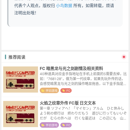
代表个人观点，版权归
小鸟数据
所有，如需转载，烦请
注明出处哦！
推荐阅读
FC 暗黑龙与光之剑剧情及相关资料
40种道具对应金手指地址在手机上前面的S需要去掉，比
如：“7681:28”，做为第一代纹章，如果先玩外传的话，
会感觉暗黑龙与光之剑的操作略显拖沓，以下金手指是修
改寄存处的道具，但寄存点一般是在特性的几张地图上
怀旧游戏
FC
（帐篷图标），取道具需要指...
火焰之纹章外传 FC版 日文文本
第一章 ソフィアへ！「マイセン」アルム ひと休みし
よう剣の修行は 終わりだもう 遊びに行ってもいいぞ
だが むらの外へは 行くな最近は この辺にも 山賊
が うろついてるからな「ルカ」あの 悪名高い ドゼ
怀旧游戏
FC
－ 将軍が ついにクーデターを 起...