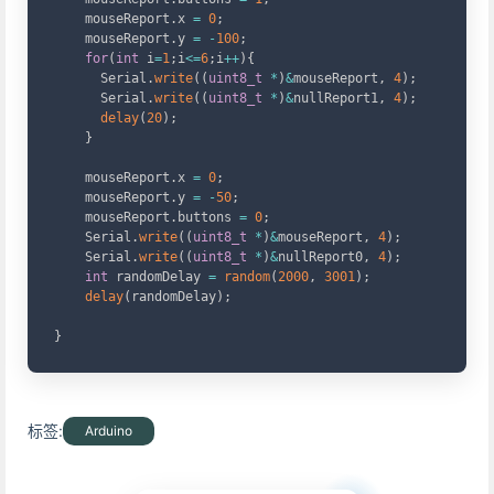
    mouseReport
.
x 
=
0
;
    mouseReport
.
y 
=
-
100
;
for
(
int
 i
=
1
;
i
<=
6
;
i
++
)
{
      Serial
.
write
(
(
uint8_t
*
)
&
mouseReport
,
4
)
;
      Serial
.
write
(
(
uint8_t
*
)
&
nullReport1
,
4
)
;
delay
(
20
)
;
}
    mouseReport
.
x 
=
0
;
    mouseReport
.
y 
=
-
50
;
    mouseReport
.
buttons 
=
0
;
    Serial
.
write
(
(
uint8_t
*
)
&
mouseReport
,
4
)
;
    Serial
.
write
(
(
uint8_t
*
)
&
nullReport0
,
4
)
;
int
 randomDelay 
=
random
(
2000
,
3001
)
;
delay
(
randomDelay
)
;
}
标签:
Arduino