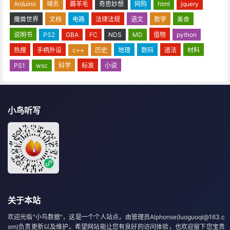
Arduino
域名
薅羊毛
奇思妙想
网购
html
jquery
魔兽世界
文档
电路
法律法规
语文
数学
美食
说明书
PS2
GBA
FC
NDS
MD
值物
python
热搜
手柄外设
c++
历史
地理
数码
道法
材料
PS1
wsc
科学
标准
小说
小鸟听写
关于本站
欢迎光临"小鸟数据"，这是一个个人站点，由管理员Alphonse(luoguoqi@163.c
om)负责更新以及维护。希望网站能让您有良好的访问体验，也欢迎留下您宝贵