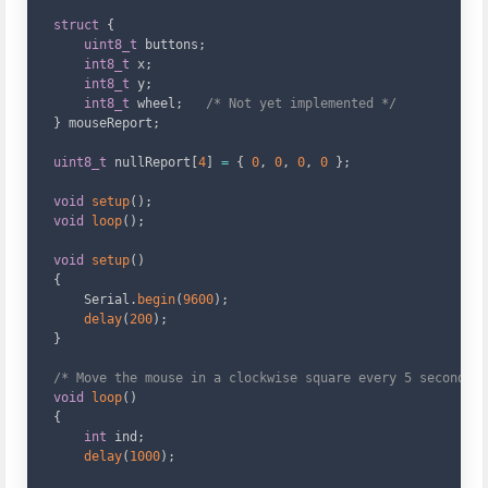
struct
{
uint8_t
 buttons
;
int8_t
 x
;
int8_t
 y
;
int8_t
 wheel
;
/* Not yet implemented */
}
 mouseReport
;
uint8_t
 nullReport
[
4
]
=
{
0
,
0
,
0
,
0
}
;
void
setup
(
)
;
void
loop
(
)
;
void
setup
(
)
{
    Serial
.
begin
(
9600
)
;
delay
(
200
)
;
}
/* Move the mouse in a clockwise square every 5 seconds *
void
loop
(
)
{
int
 ind
;
delay
(
1000
)
;