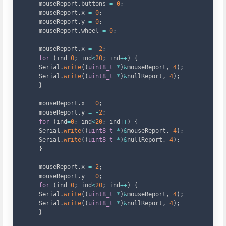
    mouseReport
.
buttons 
=
0
;
    mouseReport
.
x 
=
0
;
    mouseReport
.
y 
=
0
;
    mouseReport
.
wheel 
=
0
;
    mouseReport
.
x 
=
-
2
;
for
(
ind
=
0
;
 ind
<
20
;
 ind
++
)
{
    Serial
.
write
(
(
uint8_t
*
)
&
mouseReport
,
4
)
;
    Serial
.
write
(
(
uint8_t
*
)
&
nullReport
,
4
)
;
}
    mouseReport
.
x 
=
0
;
    mouseReport
.
y 
=
-
2
;
for
(
ind
=
0
;
 ind
<
20
;
 ind
++
)
{
    Serial
.
write
(
(
uint8_t
*
)
&
mouseReport
,
4
)
;
    Serial
.
write
(
(
uint8_t
*
)
&
nullReport
,
4
)
;
}
    mouseReport
.
x 
=
2
;
    mouseReport
.
y 
=
0
;
for
(
ind
=
0
;
 ind
<
20
;
 ind
++
)
{
    Serial
.
write
(
(
uint8_t
*
)
&
mouseReport
,
4
)
;
    Serial
.
write
(
(
uint8_t
*
)
&
nullReport
,
4
)
;
}