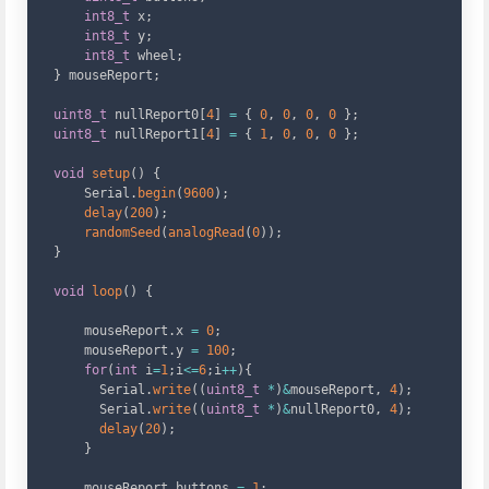
int8_t
 x
;
int8_t
 y
;
int8_t
 wheel
;
}
 mouseReport
;
uint8_t
 nullReport0
[
4
]
=
{
0
,
0
,
0
,
0
}
;
uint8_t
 nullReport1
[
4
]
=
{
1
,
0
,
0
,
0
}
;
void
setup
(
)
{
    Serial
.
begin
(
9600
)
;
delay
(
200
)
;
randomSeed
(
analogRead
(
0
)
)
;
}
void
loop
(
)
{
    mouseReport
.
x 
=
0
;
    mouseReport
.
y 
=
100
;
for
(
int
 i
=
1
;
i
<=
6
;
i
++
)
{
      Serial
.
write
(
(
uint8_t
*
)
&
mouseReport
,
4
)
;
      Serial
.
write
(
(
uint8_t
*
)
&
nullReport0
,
4
)
;
delay
(
20
)
;
}
    mouseReport
.
buttons 
=
1
;