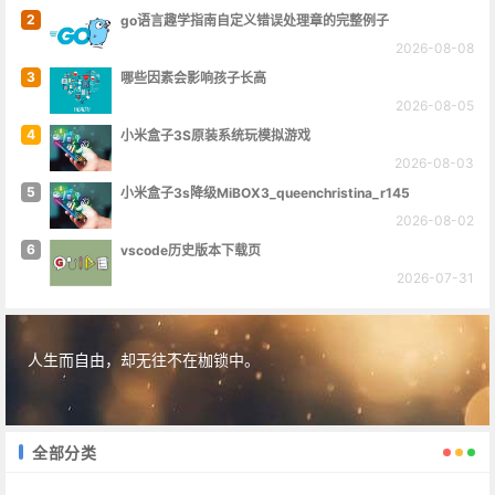
2
go语言趣学指南自定义错误处理章的完整例子
2026-08-08
3
哪些因素会影响孩子长高
2026-08-05
4
小米盒子3S原装系统玩模拟游戏
2026-08-03
5
小米盒子3s降级MiBOX3_queenchristina_r145
2026-08-02
6
vscode历史版本下载页
2026-07-31
人生而自由，却无往不在枷锁中。
全部分类