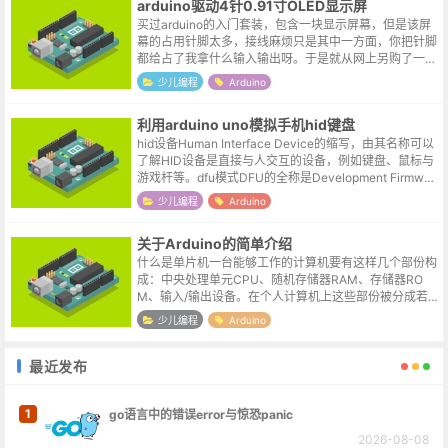
arduino驱动4针0.91寸OLED显示屏
买过arduino的入门套装，包含一块显示屏幕，但是该屏
幕的占用针脚太多，接线麻烦只是其中一方面，你把针脚
都给占了我拿什么输入输出呀。于是就从网上另购了一块
4针的0.91寸的oled显示屏，赶上活动价实付5元还给包
少儿编程
Arduino
邮，就象脱口秀里说的...
利用arduino uno模拟手机hid键盘
hid设备Human Interface Device的缩写，由其名称可以
了解HID设备是直接与人交互的设备，例如键盘、鼠标与
游戏杆等。dfu模式DFU的全称是Development Firmwar
eUpgrade，实际意思就是设备固...
少儿编程
Arduino
关于Arduino的简单介绍
什么是单片机一台能够工作的计算机要有这样几个部份构
成：中央处理单元CPU、随机存储器RAM、存储器RO
M、输入/输出设备。在个人计算机上这些部份被分成若
干块芯片，安装在一个被称之为主板的印刷线路板上。而
少儿编程
Arduino
在单片机中，这些部份全部被做到一...
最近发布
1
go语言中的错误error与惊恐panic
2026-08-08