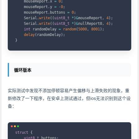
    mouseReport
.
x 
=
0
;
    mouseReport
.
y 
=
-
0
;
    mouseReport
.
buttons 
=
0
;
    Serial
.
write
(
(
uint8_t
*
)
&
mouseReport
,
4
)
;
    Serial
.
write
(
(
uint8_t
*
)
&
nullReport0
,
4
)
;
int
 randomDelay 
=
random
(
5000
,
8001
)
;
delay
(
randomDelay
)
;
}
循环版本
实际测试中发现不添加停顿容易产生偏移与上滑失败的现象，重
新修改了一下程序，在安卓上测试通过，但ios无法识别到这个设
备：
Copy
struct
{
uint8_t
 buttons
;