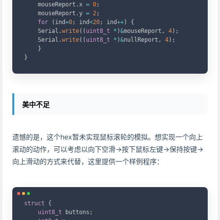
    mouseReport
.
x 
=
0
;
    mouseReport
.
y 
=
2
;
for
(
ind
=
0
;
 ind
<
20
;
 ind
++
)
{
    Serial
.
write
(
(
uint8_t
*
)
&
mouseReport
,
4
)
;
    Serial
.
write
(
(
uint8_t
*
)
&
nullReport
,
4
)
;
}
}
美中不足
遗憾的是，这个hex暂未实现鼠标滚轮的模拟。想实现一个向上
滚动的动作，可以考虑以向下空滑->按下鼠标左键->保持按键->
向上滑动的方式来代替，这里提供一个样例程序：
Copy
struct
{
uint8_t
 buttons
;