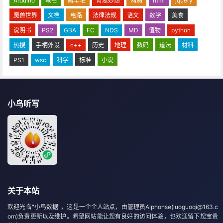
Arduino
域名
薅羊毛
奇思妙想
网购
html
jquery
魔兽世界
文档
电路
法律法规
语文
数学
美食
说明书
PS2
GBA
FC
NDS
MD
值物
python
热搜
手柄外设
c++
历史
地理
数码
道法
材料
PS1
wsc
科学
标准
小说
小鸟听写
关于本站
欢迎光临"小鸟数据"，这是一个个人站点，由管理员Alphonse(luoguoqi@163.c
om)负责更新以及维护。希望网站能让您有良好的访问体验，也欢迎留下您宝贵