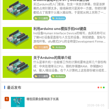
买过arduino的入门套装，包含一块显示屏幕，但是该屏
幕的占用针脚太多，接线麻烦只是其中一方面，你把针脚
都给占了我拿什么输入输出呀。于是就从网上另购了一块
4针的0.91寸的oled显示屏，赶上活动价实付5元还给包
少儿编程
Arduino
邮，就象脱口秀里说的...
利用arduino uno模拟手机hid键盘
hid设备Human Interface Device的缩写，由其名称可以
了解HID设备是直接与人交互的设备，例如键盘、鼠标与
游戏杆等。dfu模式DFU的全称是Development Firmwar
eUpgrade，实际意思就是设备固...
少儿编程
Arduino
关于Arduino的简单介绍
什么是单片机一台能够工作的计算机要有这样几个部份构
成：中央处理单元CPU、随机存储器RAM、存储器RO
M、输入/输出设备。在个人计算机上这些部份被分成若
干块芯片，安装在一个被称之为主板的印刷线路板上。而
少儿编程
Arduino
在单片机中，这些部份全部被做到一...
最近发布
1
哪些因素会影响孩子长高
2026-08-05