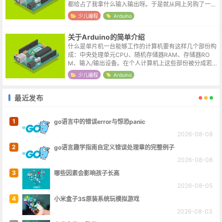
都给占了我拿什么输入输出呀。于是就从网上另购了一块
4针的0.91寸的oled显示屏，赶上活动价实付5元还给包
少儿编程
Arduino
邮，就象脱口秀里说的...
关于Arduino的简单介绍
什么是单片机一台能够工作的计算机要有这样几个部份构
成：中央处理单元CPU、随机存储器RAM、存储器RO
M、输入/输出设备。在个人计算机上这些部份被分成若
干块芯片，安装在一个被称之为主板的印刷线路板上。而
少儿编程
Arduino
在单片机中，这些部份全部被做到一...
最近发布
1
go语言中的错误error与惊恐panic
2026-08-08
2
go语言趣学指南自定义错误处理章的完整例子
2026-08-08
3
哪些因素会影响孩子长高
2026-08-05
4
小米盒子3S原装系统玩模拟游戏
2026-08-03