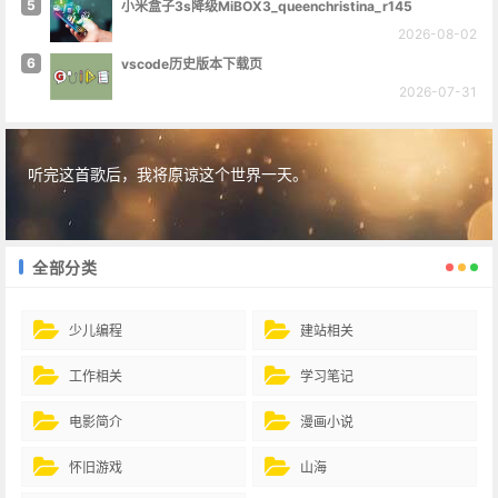
5
小米盒子3s降级MiBOX3_queenchristina_r145
2026-08-02
6
vscode历史版本下载页
2026-07-31
听完这首歌后，我将原谅这个世界一天。
全部分类
少儿编程
建站相关
工作相关
学习笔记
电影简介
漫画小说
怀旧游戏
山海