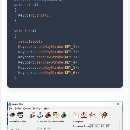
void
setup
(
)
{
  Keyboard
.
init
(
)
;
}
void
loop
(
)
{
delay
(
3000
)
;
  Keyboard
.
sendKeyStroke
(
KEY_1
)
;
  Keyboard
.
sendKeyStroke
(
KEY_2
)
;
  Keyboard
.
sendKeyStroke
(
KEY_3
)
;
  Keyboard
.
sendKeyStroke
(
KEY_4
)
;
  Keyboard
.
sendKeyStroke
(
KEY_5
)
;
  Keyboard
.
sendKeyStroke
(
KEY_6
)
;
}