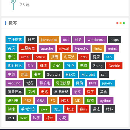
28 篇
标签
文件格式
日常
javascript
css
日语
wordpress
https
英语
云服务器
apache
mysql
typecho
linux
nginx
考试
excel
office
指南
树莓派
cdn
健康
seo
即时通讯
DIY
机械
CNC
PHP
电脑
Zblog
Cookie
主题
网店
书写
Scratch
HEXO
Microbit
ssh
Arduino
域名
薅羊毛
奇思妙想
网购
html
jquery
魔兽世界
文档
电路
法律法规
语文
数学
美食
说明书
PS2
GBA
FC
NDS
MD
值物
python
热搜
手柄外设
c++
历史
地理
数码
道法
材料
PS1
wsc
科学
标准
小说