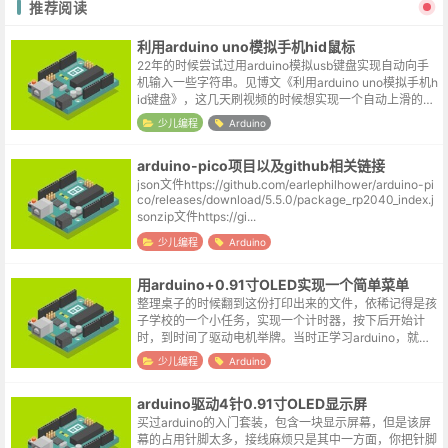
推荐阅读
利用arduino uno模拟手机hid鼠标
22年的时候尝试过用arduino模拟usb键盘实现自动向手
机输入一些字符串。见博文《利用arduino uno模拟手机h
id键盘》，这几天刷视频的时候想实现一个自动上滑的效
果，就想看下手头的arduino uno能否模拟usb鼠标。...
少儿编程
Arduino
arduino-pico项目以及github相关链接
json文件https://github.com/earlephilhower/arduino-pi
co/releases/download/5.5.0/package_rp2040_index.j
sonzip文件https://gi...
少儿编程
Arduino
用arduino+0.91寸OLED实现一个简单菜单
整理桌子的时候翻到这份打印出来的文件，依稀记得是孩
子学校的一个小任务，实现一个计时器，按下后开始计
时，到时间了驱动电机举牌。当时正学习arduino，就尝
试用arduino配合0.91寸OLED实现了一个粗糙的模型，增
少儿编程
Arduino
加了一个简单菜单...
arduino驱动4针0.91寸OLED显示屏
买过arduino的入门套装，包含一块显示屏幕，但是该屏
幕的占用针脚太多，接线麻烦只是其中一方面，你把针脚