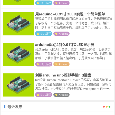
少儿编程
Arduino
用arduino+0.91寸OLED实现一个简单菜单
整理桌子的时候翻到这份打印出来的文件，依稀记得是孩
子学校的一个小任务，实现一个计时器，按下后开始计
时，到时间了驱动电机举牌。当时正学习arduino，就尝
试用arduino配合0.91寸OLED实现了一个粗糙的模型，增
少儿编程
Arduino
加了一个简单菜单...
arduino驱动4针0.91寸OLED显示屏
买过arduino的入门套装，包含一块显示屏幕，但是该屏
幕的占用针脚太多，接线麻烦只是其中一方面，你把针脚
都给占了我拿什么输入输出呀。于是就从网上另购了一块
4针的0.91寸的oled显示屏，赶上活动价实付5元还给包
少儿编程
Arduino
邮，就象脱口秀里说的...
利用arduino uno模拟手机hid键盘
hid设备Human Interface Device的缩写，由其名称可以
了解HID设备是直接与人交互的设备，例如键盘、鼠标与
游戏杆等。dfu模式DFU的全称是Development Firmwar
eUpgrade，实际意思就是设备固...
少儿编程
Arduino
最近发布