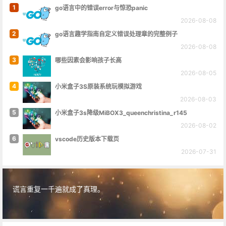
1
go语言中的错误error与惊恐panic
2026-08-08
2
go语言趣学指南自定义错误处理章的完整例子
2026-08-08
3
哪些因素会影响孩子长高
2026-08-05
4
小米盒子3S原装系统玩模拟游戏
2026-08-03
5
小米盒子3s降级MiBOX3_queenchristina_r145
2026-08-02
6
vscode历史版本下载页
2026-07-31
谎言重复一千遍就成了真理。