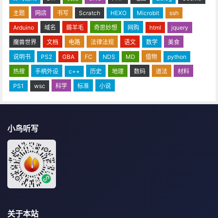
主题
网店
书写
Scratch
HEXO
Microbit
ssh
Arduino
域名
薅羊毛
奇思妙想
网购
html
jquery
魔兽世界
文档
电路
法律法规
语文
数学
美食
说明书
PS2
GBA
FC
NDS
MD
值物
python
热搜
手柄外设
c++
历史
地理
数码
道法
材料
PS1
wsc
科学
标准
小说
小鸟听写
关于本站