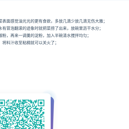
菜表面感觉油光光的更有食欲，多放几滴少放几滴无伤大雅；
水有冒泡翻滚的迹象时就把菜捞了出来，放碗里沥干水分；
椒粉，再来一调羹的淀粉，加入半碗清水搅拌均匀；
，将料汁收至粘稠就可以关火了；