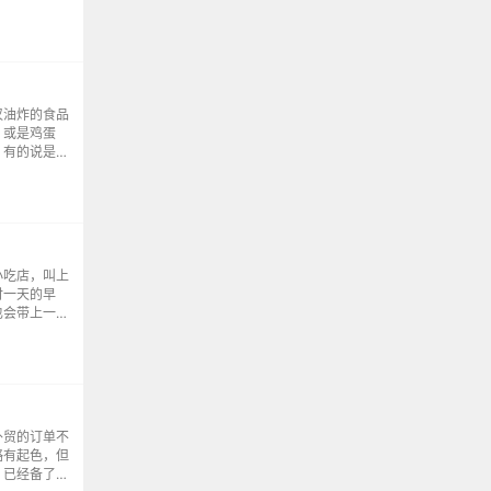
了就换台。没
现不了一个
仅油炸的食品
，或是鸡蛋
，有的说是自
耐心试过照着
再上锅，然而
小吃店，叫上
付一天的早
也会带上一家
市集，人间烟
很少出去吃早
外贸的订单不
略有起色，但
，已经备了不