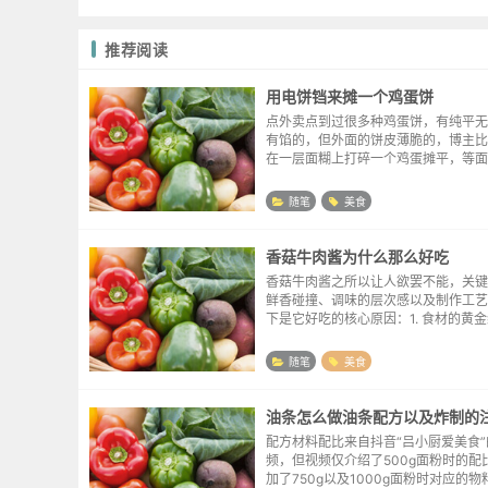
推荐阅读
用电饼铛来摊一个鸡蛋饼
点外卖点到过很多种鸡蛋饼，有纯平无
有馅的，但外面的饼皮薄脆的，博主比
在一层面糊上打碎一个鸡蛋摊平，等面
饼皮相对软和的那种。因为附近点不到
试着自己动手来做一做。准备材料水的
随笔
美食
么严格，一般大...
香菇牛肉酱为什么那么好吃
香菇牛肉酱之所以让人欲罢不能，关键
鲜香碰撞、调味的层次感以及制作工艺
下是它好吃的核心原因：1. 食材的黄
叠加牛肉的浓郁肉香：牛肉（尤其带脂
经过煸炒后释放油脂和肉香，提供扎实
随笔
美食
动物蛋白的...
油条怎么做油条配方以及炸制的
配方材料配比来自抖音“吕小厨爱美食
频，但视频仅介绍了500g面粉时的配
加了750g以及1000g面粉时对应的