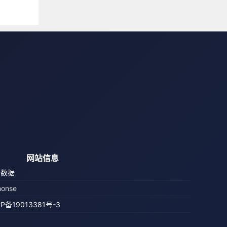
回来，于是周
了自己的肩
网站信息
鸟数据
honse
CP备19013381号-3