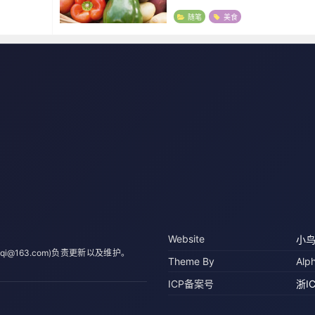
乎，凑热闹
少的库存，所以暂时也没有准备调整
二天换了家
六中午做饭的任务就理所当然的落到
随笔
美食
上。（烧完忘记拍...
Website
小
qi@163.com)负责更新以及维护。
Theme By
Alp
ICP备案号
浙I