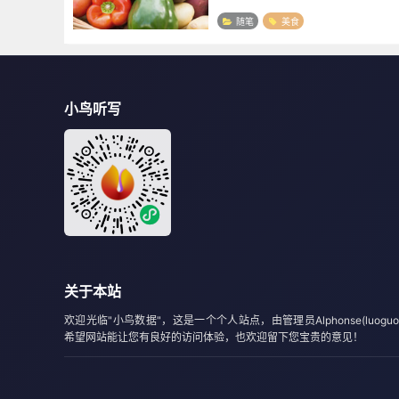
份阳春面，同行几个小朋友吃的不亦乐
也吃了一小碗，一股浓浓的蟹香味。第
随笔
美食
饭店，同样是阳...
小鸟听写
关于本站
欢迎光临"小鸟数据"，这是一个个人站点，由管理员Alphonse(luoguo
希望网站能让您有良好的访问体验，也欢迎留下您宝贵的意见！