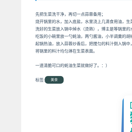
先把生菜洗干净，再切一点蒜蓉备用；
烧开锅里的水，加入底盐，水里浇上几滴食用油，生
洗好的生菜放入锅中焯水（烫熟），博主是等锅里的
吃饭的小碗里放一勺蚝油，两勺酱油，小半调羹的胡
起锅热油，放入蒜蓉炒香后，把搅匀的料汁倒入锅中
将锅里的料汁均匀淋在生菜表面。
一道清脆可口的蚝油生菜就做好了。：）
标签:
美食