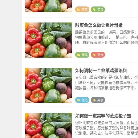
查询。比较喜欢这俩夫妻分享的视频，
“公鸡蛋”，“发财小手”这样抖机灵的
随笔
美食
背景...
酸菜鱼怎么做让鱼片滑嫩
酸菜鱼是很常见的一道菜，口感滑嫩，
把鱼骨部分用油煎透，一锅两吃，也别
味。有时候家里不知道烧什么的时候也会
一份。酸菜鱼有现成的料理包，但是完
包来腌制，做出来的鱼片往往觉得不够
随笔
美食
有一次买了一包...
如何调制一个韭菜鸡蛋馅料
其实自己最喜欢的还是稀饭配油条，奈
口味都不同，只能换着花样做早餐。平
翻抖音，各种精准推送看得停不下来，
学做菜确实挺方便，很多老师讲解细致
熟，成品还美观。做包子尝试了很多次
随笔
美食
是肉馅裹上一点小...
如何做一道美味的葱油梭子蟹
媳妇比较喜欢吃清蒸的大闸蟹，而博主
喜欢梭子蟹，感觉梭子蟹的鲜香味更加
识别度。某次去宁波奉化游玩，酒足饭