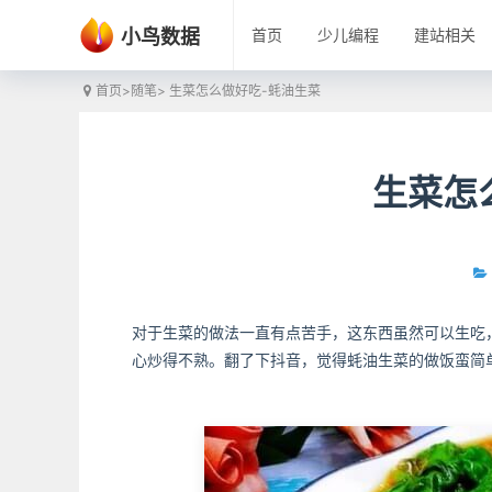
小鸟数据
首页
少儿编程
建站相关
首页
>
随笔
> 生菜怎么做好吃-蚝油生菜
生菜怎
对于生菜的做法一直有点苦手，这东西虽然可以生吃
心炒得不熟。翻了下抖音，觉得蚝油生菜的做饭蛮简