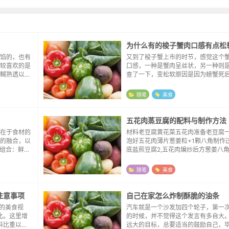
为什么有的梭子蟹肉口感有点松
馅的，也有
又到了梭子蟹上市的时节，感觉这个
较喜欢的是
口感，一种是蟹肉呈丝状，另一种则
糊熟透以后
查了一下，变松软原因是因为螃蟹死
同款，就尝
菌的作用。虽然明白了区别，但对于
比例没有那
蟹，博主反而更喜欢后者略带松软的
随笔
美食
了酱油，前者的丝...
五花肉蒸豆腐的配料与制作方法
在于食材的
材料老豆腐黄花菜五花肉准备老豆腐
的融合，以
泡好五花肉薄片葱姜粒+1颗八角制作过
金组合：鲜味
底盐煎豆腐2,五花肉煸炒后方葱姜八角
肪的部位）
菜继续煸炒4,料酒、生抽、蚝油5,清
的咀嚼感和
平6,加盐味精白糖调味7,滚煮3~5分钟8,
随笔
美食
注意事项
自己在家怎么炸制酥脆的油条
”的美食视
汽车就是一个沙发加四个轮子，第一
比。这里增
的时候，并不觉得这个发言有多自大
物料比重以供
远大的目标，总要适当的鼓励自己，