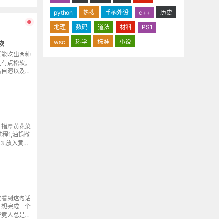
python
热搜
手柄外设
c++
历史
地理
数码
道法
材料
PS1
wsc
科学
标准
小说
软
蟹能吃出两种
是有点松软。
后自溶以及细
清蒸的梭子
口感，即便蘸
一指厚黄花菜
程1,油锅撒
3,放入黄花
水放至与肉齐
豆...
次看到这句话
。想完成一个
毕竟人总是很