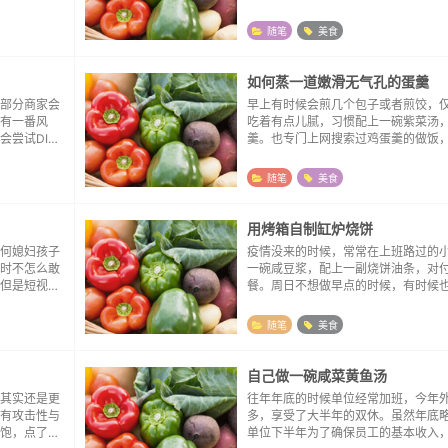
没有什么
容易被自己劝退，太长了不看，太虐
话语，选用的
有一些革命浪漫主义精神，可能真实
随笔
美食
“小目标”。年轻...
如何蒸一道嫩滑无气孔的蛋羹
部分商家会
早上有时候会煎几个包子或者煎饺，
有一番风
吃着有点儿腻，习惯配上一碗紫菜汤
尝试DIY
羹。也专门上网搜索过鸡蛋羹的做饭
全按照料理
来水里有空气，最好用放凉的开水。
滑嫩。偶尔
教程充分搅拌，然后静置等气泡消失
随笔
美食
成品的完美率并不...
用烤箱自制缸炉烧饼
何媳妇孩子
疫情没来的时候，常常在上班路过的
时不怎么敢
一碗咸豆浆，配上一副烧饼油条，对
但是短视频
餐。周日不想做早点的时候，有时候
，手法娴
子前去光顾，吃完早点，顺便逛一下
了，一直都
火气，最抚凡人心。2020年以后就
随笔
美食
点了，一方面疫...
自己做一碗咸菜黄鱼汤
其实还是更
往年年底的时候单位经常加班，今年
有攻击性与
多，享受了大半年的双休。虽然年底
饱，点了一
单位下半年为了确保员工的基本收入