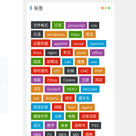
标签
文件格式
日常
javascript
css
日语
wordpress
https
英语
云服务器
apache
mysql
typecho
linux
nginx
考试
excel
office
指南
树莓派
cdn
健康
seo
即时通讯
DIY
机械
CNC
PHP
电脑
Zblog
Cookie
主题
网店
书写
Scratch
HEXO
Microbit
ssh
Arduino
域名
薅羊毛
奇思妙想
网购
html
jquery
魔兽世界
文档
电路
法律法规
语文
数学
美食
说明书
PS2
GBA
FC
NDS
MD
值物