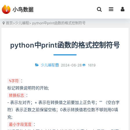
小鸟数据
首页
>
少儿编程
> python中print函数的格式控制符号
python中print函数的格式控制符号
2024-06-28
1619
少儿编程
：
%字符
标记转换说明符的开始;
：
转换标志
- 表示左对齐；+ 表示在转换值之前要加上正负号；“” （空白字
符）表示正数之前保留空格；0表示转换值若位数不够则用0填
充;
：
最小字段宽度