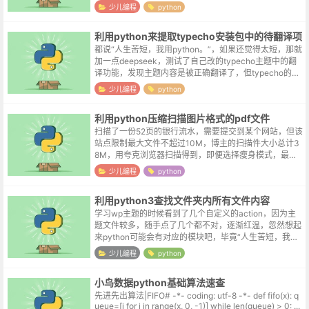
计32M，而下载速度却只有可怜的30k，这就有点不能忍
少儿编程
python
了。于是在下载进度条第一次报...
利用python来提取typecho安装包中的待翻译项
都说“人生苦短，我用python。”，如果还觉得太短，那就
加一点deepseek，测试了自己改的typecho主题中的翻
译功能，发现主题内容是被正确翻译了，但typecho的界
面仍旧是中文的，这些待翻译内容分布在typehco系统文
少儿编程
python
件...
利用python压缩扫描图片格式的pdf文件
扫描了一份52页的银行流水，需要提交到某个网站，但该
站点限制最大文件不超过10M，博主的扫描件大小总计3
8M，用夸克浏览器扫描得到，即便选择瘦身模式，最终
的大小也超过了30M。之前有找过压缩pdf的在线站点，
少儿编程
python
博主在博客内也有提及，有兴...
利用python3查找文件夹内所有文件内容
学习wp主题的时候看到了几个自定义的action，因为主
题文件较多，随手点了几个都不对，逐渐红温，忽然想起
来python可能会有对应的模块吧，毕竟“人生苦短，我用
python”嘛。要说ai搜索这东西，方便确实是方便，一搜
少儿编程
python
索直接把示例程...
小鸟数据python基础算法速查
先进先出算法|FIFO# -*- coding: utf-8 -*- def fifo(x): q
ueue=[i for i in range(x, 0, -1)] while len(queue) > 0: ...