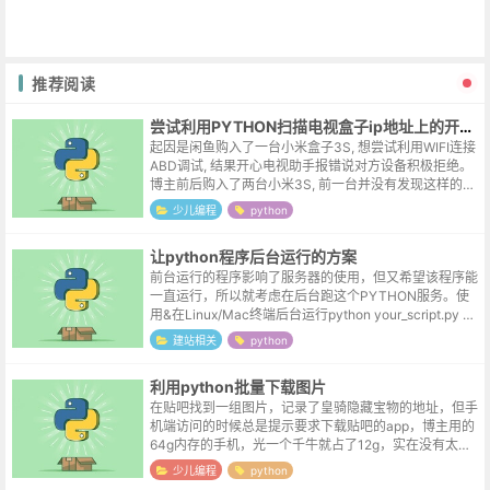
推荐阅读
尝试利用PYTHON扫描电视盒子ip地址上的开放端口
起因是闲鱼购入了一台小米盒子3S, 想尝试利用WIFI连接
ABD调试, 结果开心电视助手报错说对方设备积极拒绝。
博主前后购入了两台小米3S, 前一台并没有发现这样的问
题。于是就想看一下是否是5555端口没有正确被打开。D
少儿编程
python
eepSeek...
让python程序后台运行的方案
前台运行的程序影响了服务器的使用，但又希望该程序能
一直运行，所以就考虑在后台跑这个PYTHON服务。使
用&在Linux/Mac终端后台运行python your_script.py &
程序会在后台运行按回车返回终端使用jobs...
建站相关
python
利用python批量下载图片
在贴吧找到一组图片，记录了皇骑隐藏宝物的地址，但手
机端访问的时候总是提示要求下载贴吧的app，博主用的
64g内存的手机，光一个千牛就占了12g，实在没有太多
空间来安装多余的app，所以就想把图片转载到自己的博
少儿编程
python
客上。首先是审查元素提取图...