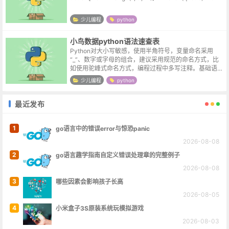
少儿编程
python
小鸟数据python语法速查表
Python对大小写敏感，使用半角符号，变量命名采用
“_”、数字或字母的组合，建议采用规范的命名方式，比
如使用驼峰式命名方式，编程过程中多写注释。基础语法
数据类型：整数，浮点，字符串，逻辑值运算符号：+，
少儿编程
python
-，*，/, % , // ,...
最近发布
1
go语言中的错误error与惊恐panic
2026-08-08
2
go语言趣学指南自定义错误处理章的完整例子
2026-08-08
3
哪些因素会影响孩子长高
2026-08-05
4
小米盒子3S原装系统玩模拟游戏
2026-08-03