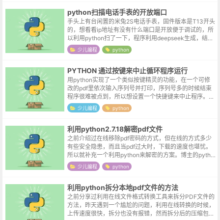
python扫描电话手表的开放端口
手头上有台闲置的米兔2S电话手表，固件版本是T13开头
的，想看看ip地址有没有什么端口是开放便于调试的，所
以利用python扫了一下，程序利用deepseek生成，结果
扫一遍下来用了10分钟，答案是一个端口也没有开放：i
少儿编程
python
mport s...
PYTHON 通过按键来中止循环程序运行
用python实现了一个类似按键精灵的功能，在一个可修
改的pdf里依次输入序列号并打印，序列号多的时候结束
程序很难被点到，所以想设置一个快捷键来中止程序。程
序基与python 2.7.18, 需要调用 keyboard 库，如果没有
少儿编程
python
的...
利用python2.7.18解密pdf文件
之前介绍过在线移除pdf密码的方式，但在线的方式多少
有些安全隐患，而且当pdf过大时，下载的速度也堪忧。
所以就补充一个利用python来解密的方案。博主的pytho
n版本是python2.7.18。解密需要用到python的PyPDF...
少儿编程
python
利用python拆分本地pdf文件的方法
之前分享过利用在线文件格式转换工具来拆分PDF文件的
方法，昨天遇到一个尴尬的问题，利用在线转换的时候，
上传速度很快，拆分也没有报错，然而拆分后的压缩包总