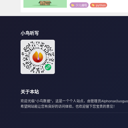
字符串至少应该具有该值指定的宽度。
少儿编程
python
则宽...
小鸟听写
关于本站
欢迎光临"小鸟数据"，这是一个个人站点，由管理员Alphonse(luoguo
希望网站能让您有良好的访问体验，也欢迎留下您宝贵的意见！