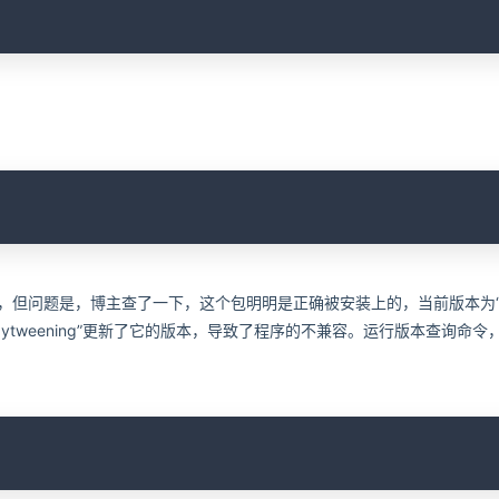
：
C
的包，但问题是，博主查了一下，这个包明明是正确被安装上的，当前版本为“1.
“pytweening”更新了它的版本，导致了程序的不兼容。运行版本查询命令
C