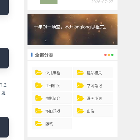
2026-07-27
十年OI一场空，不开longlong见祖宗。
opy
全部分类
少儿编程
建站相关
2.
工作相关
学习笔记
，发
电影简介
漫画小说
怀旧游戏
山海
opy
随笔