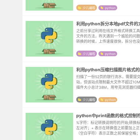
键来中止程序。程序基与python 2.7.1
keyboard 库，如果没有的...
少儿编程
python
利用python拆分本地pdf文件的
之前分享过利用在线文件格式转换工具
文件的方法，昨天遇到一个尴尬的问题
转换的时候，上传速度很快，拆分也没
而拆分后的压缩包总计32M，而下载
怜的30k，这就有点不能忍了。于是
少儿编程
python
第一次报...
利用python压缩扫描图片格式的
扫描了一份52页的银行流水，需要提
站，但该站点限制最大文件不超过10
描件大小总计38M，用夸克浏览器扫
选择瘦身模式，最终的大小也超过了3
找过压缩pdf的在线站点，博主在博客
少儿编程
python
及，有兴...
python中print函数的格式控制
%字符：标记转换说明符的开始;转换标
左对齐；+ 表示在转换值之前要加上正
（空白字符）表示正数之前保留空格；
值若位数不够则用0填充;最小字段宽