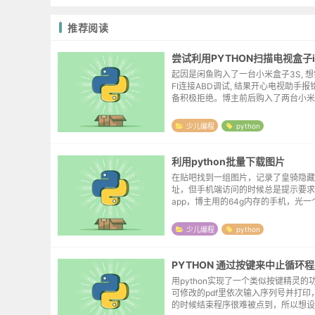
推荐阅读
起因是闲鱼购入了一台小米盒子3S, 想
FI连接ABD调试, 结果开心电视助手
备积极拒绝。博主前后购入了两台小米3
并没有发现这样的问题。于是就想看一
55端口没有正确被打开。DeepSeek...
少儿编程
python
利用python批量下载图片
在贴吧找到一组图片，记录了皇骑隐藏
址，但手机端访问的时候总是提示要求
app，博主用的64g内存的手机，光
了12g，实在没有太多空间来安装多余的
以就想把图片转载到自己的博客上。首
少儿编程
python
素提取图...
PYTHON 通过按键来中止循环
用python实现了一个类似按键精灵的
可修改的pdf里依次输入序列号并打印
的时候结束程序很难被点到，所以想设