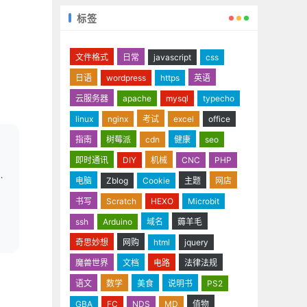
标签
文件格式
日常
javascript
css
日语
wordpress
https
英语
云服务器
apache
mysql
typecho
linux
nginx
考试
excel
office
指南
树莓派
cdn
健康
seo
即时通讯
DIY
机械
CNC
PHP
电脑
Zblog
Cookie
主题
网店
书写
Scratch
HEXO
Microbit
ssh
Arduino
域名
薅羊毛
奇思妙想
网购
html
jquery
魔兽世界
文档
电路
法律法规
语文
数学
美食
说明书
PS2
GBA
FC
NDS
MD
值物