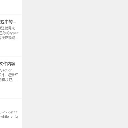
7.18。解密需
利用python来提取typecho安装包中的待翻译项
如果还觉得太
改的typec
是被正确翻译
，这些待翻译
有文件内容
ction，
不对，逐渐红
应的模块吧，毕
ai搜索这东
程...
ef fif