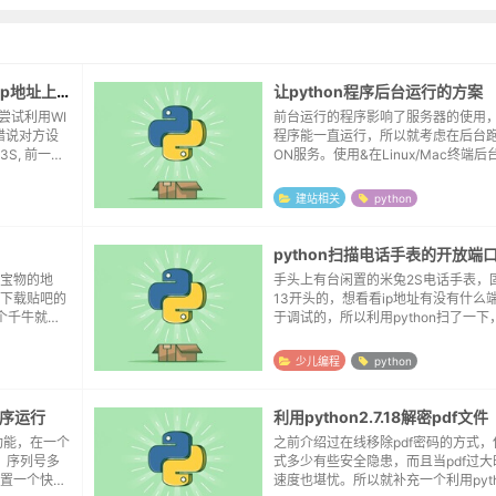
尝试利用PYTHON扫描电视盒子ip地址上的开放端口
让python程序后台运行的方案
尝试利用WI
前台运行的程序影响了服务器的使用
报错说对方设
程序能一直运行，所以就考虑在后台跑
S, 前一台
ON服务。使用&在Linux/Mac终端后台
下是否是55
n your_script.py &程序会在后台
端使用jobs...
建站相关
python
python扫描电话手表的开放端
宝物的地
手头上有台闲置的米兔2S电话手表，
下载贴吧的
13开头的，想看看ip地址有没有什么
一个千牛就占
于调试的，所以利用python扫了一下
app，所
eepseek生成，结果扫一遍下来用了
先是审查元
是一个端口也没有开放：import s...
少儿编程
python
程序运行
利用python2.7.18解密pdf文件
功能，在一个
之前介绍过在线移除pdf密码的方式
，序列号多
式多少有些安全隐患，而且当pdf过
置一个快捷
速度也堪忧。所以就补充一个利用pyt