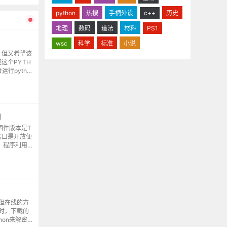
python
热搜
手柄外设
c++
历史
地理
数码
道法
材料
PS1
wsc
科学
标准
小说
，但又希望该
这个PYTH
运行pytho
运行按回车返回终
口
固件版本是T
端口是开放便
，程序利用d
10分钟，答案
，但在线的方
大时，下载的
hon来解密的