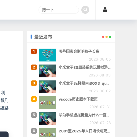
最近发布
1
哪些因素会影响孩子长高
2026-08-05
2
小米盒子3S原装系统玩模拟游戏
2026-08-03
3
小米盒子3s降级MiBOX3_queenchristina_r145
2026-08-02
。利
4
vscode历史版本下载页
了哪几
2026-07-31
车熟路
5
华为手机虚拟键盘为什么一直跳出来
2026-07-28
6
2001至2025年人口增长与死亡数量概览
opy